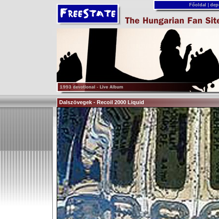
Főoldal
|
dep
Dalszövegek - Recoil 2000 Liquid