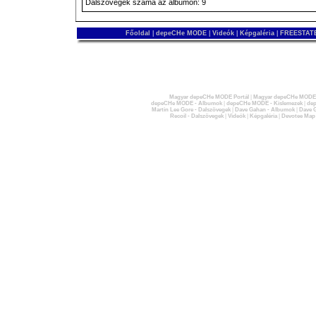
Dalszövegek száma az albumon: 9
Főoldal
|
depeCHe MODE
|
Videók
|
Képgaléria
|
FREESTATE
Magyar depeCHe MODE Portál
|
Magyar depeCHe MODE 
depeCHe MODE - Albumok
|
depeCHe MODE - Kislemezek
|
dep
Martin Lee Gore - Dalszövegek
|
Dave Gahan - Albumok
|
Dave G
Recoil - Dalszövegek
|
Videók
|
Képgaléria
|
Devotee Map