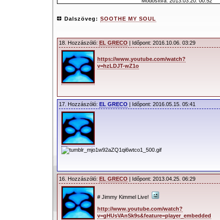
Módosítva: 2013.03.20. 00:52
Dalszöveg:
SOOTHE MY SOUL
18. Hozzászóló:
EL GRECO
| Időpont: 2016.10.06. 03:29
https://www.youtube.com/watch?
v=hzLDJT-wZ1o
17. Hozzászóló:
EL GRECO
| Időpont: 2016.05.15. 05:41
16. Hozzászóló:
EL GRECO
| Időpont: 2013.04.25. 06:29
# Jimmy Kimmel Live!
http://www.youtube.com/watch?
v=gHUsVAnSk9s&feature=player_embedded