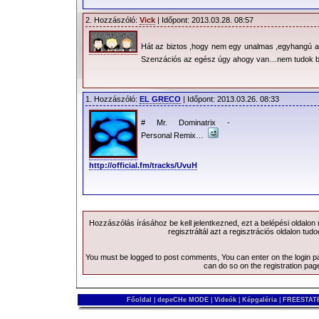
2. Hozzászóló:
Vick
| Időpont: 2013.03.28. 08:57
Hát az biztos ,hogy nem egy unalmas ,egyhangú 
Szenzációs az egész úgy ahogy van…nem tudok b
1. Hozzászóló:
EL GRECO
| Időpont: 2013.03.26. 08:33
# Mr. Dominatrix -
Personal Remix…
http://official.fm/tracks/UvuH
Hozzászólás írásához be kell jelentkezned, ezt a
belépési
oldalon
regisztráltál azt a
regisztrációs
oldalon tudo
You must be logged to post comments, You can enter on the
login 
can do so on the
registration pag
Főoldal
|
depeCHe MODE
|
Videók
|
Képgaléria
|
FREESTATE