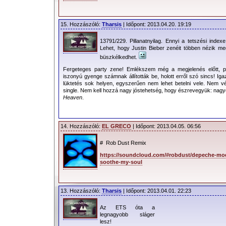
15. Hozzászóló:
Tharsis
| Időpont: 2013.04.20. 19:19
13791/229. Pillanatnyilag. Ennyi a tetszési inde
Lehet, hogy Justin Bieber zenéit többen nézik me
büszkélkedhet.
Fergeteges party zene! Emlékszem még a megjelenés előtt, pá
iszonyú gyenge számnak állították be, holott erről szó sincs! Iga
lüktetés sok helyen, egyszerűen nem lehet betelni vele. Nem v
single. Nem kell hozzá nagy jóstehetség, hogy észrevegyük: nagy
Heaven
.
14. Hozzászóló:
EL GRECO
| Időpont: 2013.04.05. 06:56
# Rob Dust Remix
https://soundcloud.com/#robdust/depeche-mo
soothe-my-soul
13. Hozzászóló:
Tharsis
| Időpont: 2013.04.01. 22:23
Az ETS óta a
legnagyobb sláger
lesz!