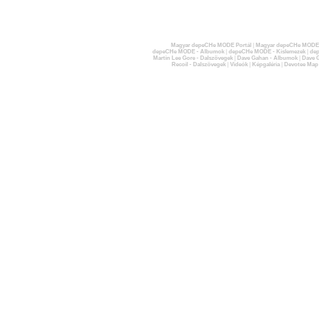
Magyar depeCHe MODE Portál
|
Magyar depeCHe MODE 
depeCHe MODE - Albumok
|
depeCHe MODE - Kislemezek
|
dep
Martin Lee Gore - Dalszövegek
|
Dave Gahan - Albumok
|
Dave G
Recoil - Dalszövegek
|
Videók
|
Képgaléria
|
Devotee Map