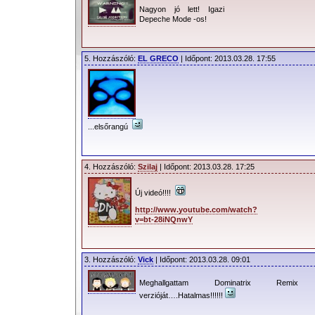
Nagyon jó lett! Igazi
Depeche Mode -os!
5. Hozzászóló:
EL GRECO
| Időpont: 2013.03.28. 17:55
...elsőrangú
4. Hozzászóló:
Szilaj
| Időpont: 2013.03.28. 17:25
Új videó!!!!
http://www.youtube.com/watch?
v=bt-28iNQnwY
3. Hozzászóló:
Vick
| Időpont: 2013.03.28. 09:01
Meghallgattam Dominatrix Remix
verzióját….Hatalmas!!!!!!