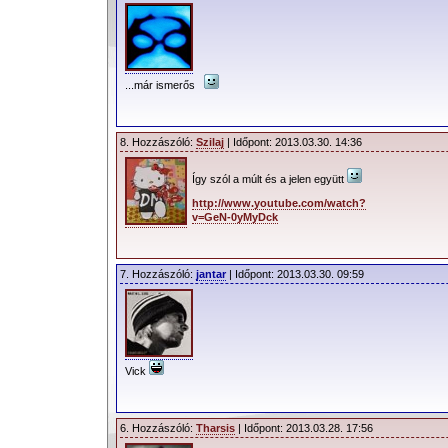
...már ismerős
8. Hozzászóló:
Szilaj
| Időpont: 2013.03.30. 14:36
Így szól a múlt és a jelen együtt
http://www.youtube.com/watch?
v=GeN-0yMyDck
7. Hozzászóló:
jantar
| Időpont: 2013.03.30. 09:59
Vick
6. Hozzászóló:
Tharsis
| Időpont: 2013.03.28. 17:56