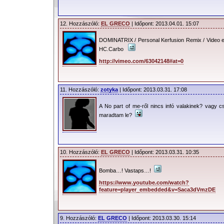
12. Hozzászóló:
EL GRECO
| Időpont: 2013.04.01. 15:07
DOMINATRIX / Personal Kerfusion Remix / Video ed
HC.Carbo
http://vimeo.com/63042148#at=0
11. Hozzászóló:
zotyka
| Időpont: 2013.03.31. 17:08
A No part of me-ről nincs infó valakinek? vagy c
maradtam le?
10. Hozzászóló:
EL GRECO
| Időpont: 2013.03.31. 10:35
Bomba…! Vastaps…!
https://www.youtube.com/watch?
feature=player_embedded&v=Saca3dVmzDE
9. Hozzászóló:
EL GRECO
| Időpont: 2013.03.30. 15:14