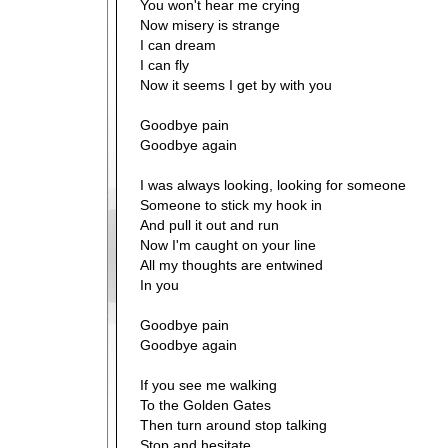
You won't hear me crying
Now misery is strange
I can dream
I can fly
Now it seems I get by with you
Goodbye pain
Goodbye again
I was always looking, looking for someone
Someone to stick my hook in
And pull it out and run
Now I'm caught on your line
All my thoughts are entwined
In you
Goodbye pain
Goodbye again
If you see me walking
To the Golden Gates
Then turn around stop talking
Stop and hesitate