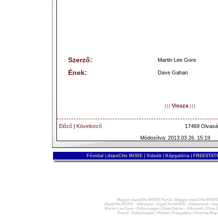
Szerző:
Martin Lee Gore
Ének:
Dave Gahan
::: Vissza :::
Előző
|
Következő
17469 Olvasá
Módosítva: 2013.03.26. 15:19
Főoldal
|
depeCHe MODE
|
Videók
|
Képgaléria
|
FREESTATE
Magyar depeCHe MODE Portál
|
Magyar depeCHe MODE 
depeCHe MODE - Albumok
|
depeCHe MODE - Kislemezek
|
dep
Martin Lee Gore - Dalszövegek
|
Dave Gahan - Albumok
|
Dave G
Recoil - Dalszövegek
|
Videók
|
Képgaléria
|
Devotee Map