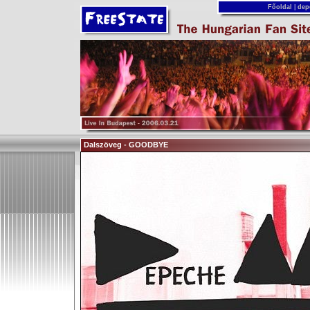
Főoldal
|
dep
Dalszöveg - GOODBYE