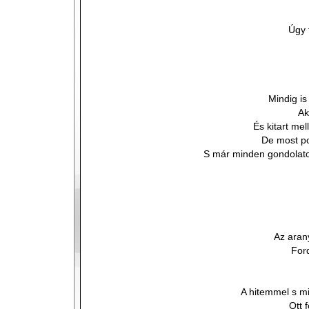
Úgy 
Mindig is
Ak
És kitart me
De most po
S már minden gondolato
Az aran
Ford
A hitemmel s m
Ott 