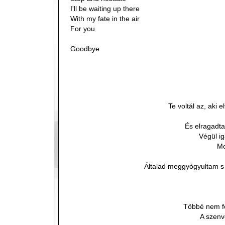
I'll be waiting up there
With my fate in the air
For you
Goodbye
Te voltál az, aki 
És elragadta
Végül ig
Mo
Általad meggyógyultam 
Többé nem fo
A szen