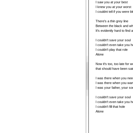
I saw you at your best
I knew you at your worst
I couldnt tell if you were 
There's a thin grey line
Between the black and wh
It's evidently hard to find a
I couldn't save your soul
I couldn't even take you 
I couldn't play that role
Alone
Now it's too, too late for 
that should have been sai
I was there when you ne
I was there when you wan
I was your father, your so
I couldn't save your soul
I couldn't even take you 
I couldn't fill that hole
Alone