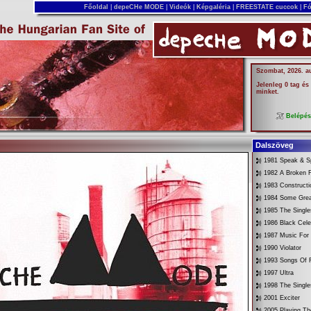
Főoldal
|
depeCHe MODE
|
Videók
|
Képgaléria
|
FREESTATE cuccok
|
Fó
Szombat, 2026. a
Jelenleg 0 tag és
minket.
Belépé
Dalszöveg
1981 Speak & Sp
1982 A Broken 
1983 Constructi
1984 Some Gre
1985 The Singl
1986 Black Cele
1987 Music For
1990 Violator
1993 Songs Of F
1997 Ultra
1998 The Singl
2001 Exciter
2005 Playing Th