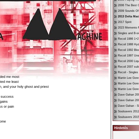
2006 The Best O
2009 Sounds Of
2013 Delta Mac
2017 Spirit
2023 Memento 
Singles and B-s
Recoil 1986 1+2
Recoil 1988 Hyd
Recoil 1992 Bloo
Recoil 1997 Un
Recoil 2000 Liqu
Recoil 2007 su
Recoil - Singles
eded me most
Martin Lee Gore
ted me least
Martin Lee Gore
n, and your holy ghost and priest
Martin Lee Gore
Dave Gahan 200
d success
Dave Gahan 200
gains
Dave Gahan - Si
ss or pain
Soulsavers 2012
Soulsavers 2015
home
Hirdetés