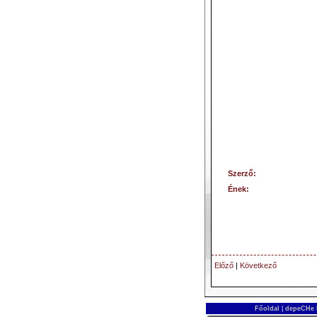
Szerző:
Ének:
Előző
|
Következő
Főoldal
|
depeCHe