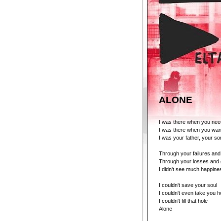
ALONE
I was there when you ne
I was there when you wan
I was your father, your so
Through your failures an
Through your losses and 
I didn't see much happine
I couldn't save your soul
I couldn't even take you 
I couldn't fill that hole
Alone