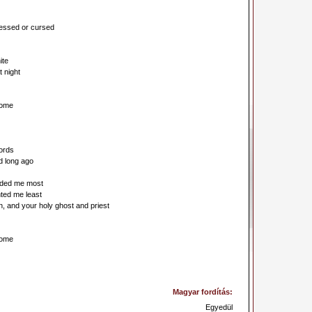
blessed or cursed
ite
t night
home
words
d long ago
eded me most
ted me least
n, and your holy ghost and priest
home
Magyar fordítás:
Egyedül