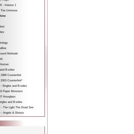
f - Volume 1
 The Universe
hine
Mori
ides
rology
dline
sound Methods
id
bHuman
 and B-sides
 1989 Counterfeit
 2003 Counterfeit²
 - Singles and B-sides
3 Paper Monsters
7 Hourglass
ngles and B-sides
 - The Light The Dead See
 - Angels & Ghosts