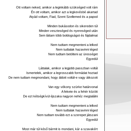
Ott voltam neked, amikor a leginkább szükséged volt rám
Én ott voltam, amikor azt a legkevésbé akartad
Atyád voltam, Fiad, Szent Szellemed és a papod
Minden bukásodon és sikereden túl
Minden veszteséged és nyereséged után
Sem láttam több boldogságot és fájdalmat
Nem tudtam megmenteni a lelked
Nem tudtalak hazavinni téged
Nem tudtam betölteni az ürességet
Egyedül
Láttalak, amikor a legjobb passzban voltál
Ismertelek, amikor a legrosszabb formádat hoztad
De nem tudtam megmondani, hogy áldott voltál-e vagy átkozott
Van egy vékony szürke határvonal
A fekete és a fehér között
De ezt kétségkívül éjszaka nagyon nehéz megtalálni
Nem tudtam megmenteni a lelked
Nem tudtalak hazavinni téged
Nem tudtam tovább ezt a szerepet játszani
Egyedül
Most már túl késő bármit is mondani, kár a szavakért