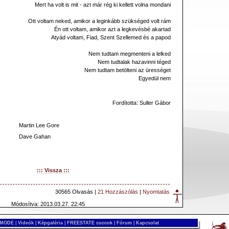
Mert ha volt is mit - azt már rég ki kellett volna mondani
Ott voltam neked, amikor a leginkább szükséged volt rám
Én ott voltam, amikor azt a legkevésbé akartad
Atyád voltam, Fiad, Szent Szellemed és a papod
Nem tudtam megmenteni a lelked
Nem tudtalak hazavinni téged
Nem tudtam betölteni az ürességet
Egyedül nem
Fordította: Suller Gábor
Martin Lee Gore
Dave Gahan
::: Vissza :::
30565 Olvasás |
21 Hozzászólás
|
Nyomtatás
Módosítva: 2013.03.27. 22:45
 MODE
|
Videók
|
Képgaléria
|
FREESTATE cuccok
|
Fórum
|
Kapcsolat