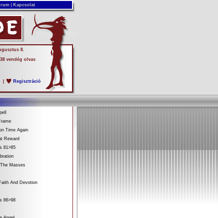
rum
|
Kapcsolat
ugusztus 8.
 38 vendég olvas
s
|
Regisztráció
ell
Frame
on Time Again
at Reward
es 81>85
bration
 The Masses
aith And Devotion
es 86>98
e Angel