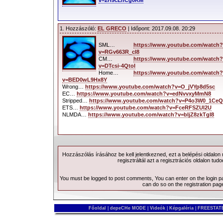
v=2H9cEhCg0KM
1. Hozzászóló:
EL GRECO
| Időpont: 2017.09.08. 20:29
SML…
https://www.youtube.com/watch?
v=RGv663R_cI8
CM…
https://www.youtube.com/watch?
v=DTcsi-4QtoI
Home…
https://www.youtube.com/watch?
v=BED0wL9Hx8Y
Wrong…
https://www.youtube.com/watch?v=O_jVYp8d5sc
EC…
https://www.youtube.com/watch?v=edNvvxyMmN8
Stripped…
https://www.youtube.com/watch?v=P4o3W0_1CeQ
ETS…
https://www.youtube.com/watch?v=FceRFSZUl2U
NLMDA…
https://www.youtube.com/watch?v=bljZ8zkTgI8
Hozzászólás írásához be kell jelentkezned, ezt a
belépési
oldalon
regisztráltál azt a
regisztrációs
oldalon tudo
You must be logged to post comments, You can enter on the
login 
can do so on the
registration pag
Főoldal
|
depeCHe MODE
|
Videók
|
Képgaléria
|
FREESTATE