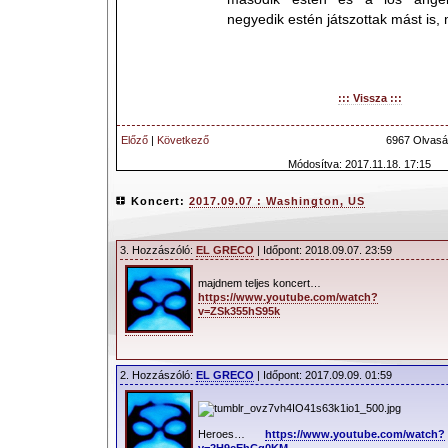
negyedik estén játszottak mást is,
::: Vissza :::
Előző
|
Következő
6967 Olvasá
Módosítva: 2017.11.18. 17:15
Koncert:
2017.09.07 : Washington, US
3. Hozzászóló:
EL GRECO
| Időpont: 2018.09.07. 23:59
majdnem teljes koncert…
https://www.youtube.com/watch?
v=ZSk355hS95k
2. Hozzászóló:
EL GRECO
| Időpont: 2017.09.09. 01:59
Heroes…
https://www.youtube.com/watch?