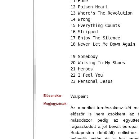
11 Home
12 Poison Heart
13 Where's The Revolution
14 Wrong
15 Everything Counts
16 Stripped
17 Enjoy The Silence
18 Never Let Me Down Again
19 Somebody
20 Walking In My Shoes
21 Heroes
22 I Feel You
23 Personal Jesus
Előzenekar:
Warpaint
Megjegyzések:
Az amerikai turnészakasz két meg
először is nem csökkent az e
másodszor pedig az együtte
ragaszkodott a jól bevált európa
Budapesten debütált) setlisthe
második estén és a los angele