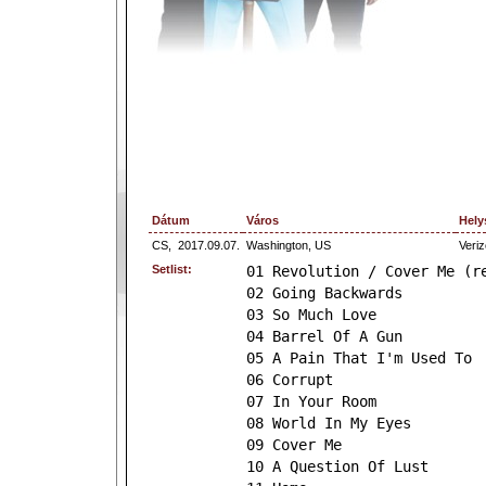
Dátum
Város
Hely
CS,
2017.09.07.
Washington, US
Veri
Setlist:
01 Revolution / Cover Me (r
02 Going Backwards
03 So Much Love
04 Barrel Of A Gun
05 A Pain That I'm Used To
06 Corrupt
07 In Your Room
08 World In My Eyes
09 Cover Me
10 A Question Of Lust