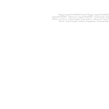
Magyar depeCHe MODE Portál
|
Magyar depeCHe MODE 
depeCHe MODE - Albumok
|
depeCHe MODE - Kislemezek
|
dep
Martin Lee Gore - Dalszövegek
|
Dave Gahan - Albumok
|
Dave G
Recoil - Dalszövegek
|
Videók
|
Képgaléria
|
Devotee Map