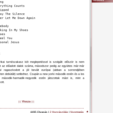
Hirdetés
ng
rything Counts
ipped
oy The Silence
er Let Me Down Again
ebody
king In My Shoes
oes
eel You
sonal Jesus
t
ikai turnészakasz két meglepetéssel is szolgált: először is nem
t az előadott dalok száma, másodszor pedig az együttes már-már
l ragaszkodott a jól bevált európai (abban a sorrendjében
en debütált) setlisthez. Csupán a new yorki második estén és a los
i második-harmadik-negyedik estén játszottak mást is, mint a
ott.
::: Vissza :::
4495 Olvasás |
2 Hozzászólás
|
Nyomtatás