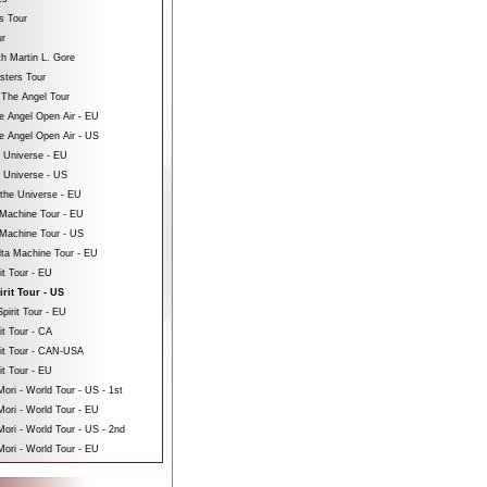
s Tour
ur
th Martin L. Gore
sters Tour
 The Angel Tour
e Angel Open Air - EU
e Angel Open Air - US
e Universe - EU
e Universe - US
 the Universe - EU
Machine Tour - EU
Machine Tour - US
ta Machine Tour - EU
it Tour - EU
irit Tour - US
pirit Tour - EU
it Tour - CA
rit Tour - CAN-USA
it Tour - EU
ri - World Tour - US - 1st
ori - World Tour - EU
ri - World Tour - US - 2nd
ori - World Tour - EU