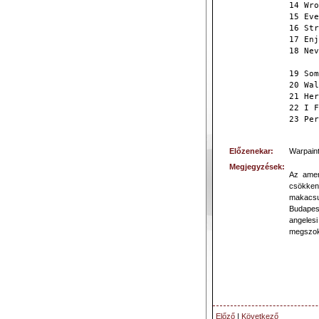
14 Wro
15 Eve
16 Str
17 Enj
18 Nev
19 Som
20 Wal
21 Her
22 I F
23 Per
Előzenekar:
Warpain
Megjegyzések:
Az amer
csökken
makacsu
Budapest
angeles
megszok
Előző
|
Következő