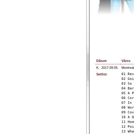
Dátum
Város
K,
2017.09.05.
Montrea
01 Rev
Setlist:
02 Goi
03 So 
04 Bar
05 A P
06 Cor
07 In 
08 Wor
09 Cov
10 A Q
11 Hom
12 Poi
13 Whe