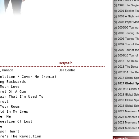
1998 The Single
2001 Exciter To
2003 A Night wi
2003 Paper Mon
2005/06 Touring
2006 Touring Th
2006 Touring Th
2009 Tour of th
2009 Tour of th
2009/10 Tour of
2013 The Delta 
Helyszín
2013 The Delta 
l, Kanada
Bell Centre
2013/14 The Del
olution / Cover Me (remix)
2017 Global Spir
ng Backwards
2017 Global Sp
Much Love
2017/18 Global S
rel Of A Gun
2018 Global Spir
ain That I'm Used To
2018 Global Spi
rupt
2018 Global Spir
Your Room
ld In My Eyes
2023 Memento Mo
er Me
2023 Memento M
uestion Of Lust
2023 Memento Mo
e
2024 Memento M
son Heart
re's The Revolution