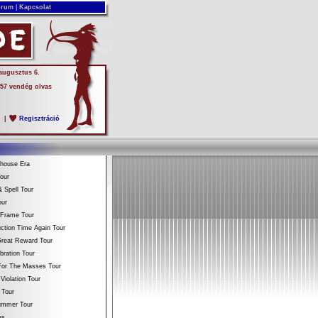
rum
|
Kapcsolat
 augusztus 6.
 57 vendég olvas
s
|
Regisztráció
ehouse Era
our
 Spell Tour
our
 Frame Tour
ction Time Again Tour
reat Reward Tour
bration Tour
For The Masses Tour
Violation Tour
 Tour
Summer Tour
es