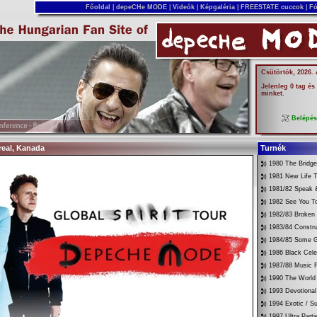
Főoldal
|
depeCHe MODE
|
Videók
|
Képgaléria
|
FREESTATE cuccok
|
Fó
Csütörtök, 2026.
Jelenleg 0 tag és
minket.
Belépé
real, Kanada
Turnék
1980 The Bridg
1981 New Life T
1981/82 Speak &
1982 See You T
1982/83 Broken
1983/84 Constru
1984/85 Some G
1986 Black Cele
1987/88 Music 
1990 The World 
1993 Devotional
1994 Exotic / 
1997 Ultra Parti