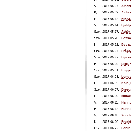
V,
2017.05.07.
Amszt
K,
2017.05.09.
Antwe
P,
2017.05.12.
Nizza,
V,
2017.05.14.
Ljublj
Sze,
2017.05.17.
Athén
Szo,
2017.05.20.
Pozso
H,
2017.05.22.
Budap
Sze,
2017.05.24.
Prága
Szo,
2017.05.27.
Lipcs
H,
2017.05.29.
Lille,
Sze,
2017.05.31.
Koppe
Szo,
2017.06.03.
Londo
H,
2017.06.05.
Köln,
Sze,
2017.06.07.
Drezd
P,
2017.06.09.
Münch
V,
2017.06.11.
Hanno
H,
2017.06.12.
Hanno
V,
2017.06.18.
Zürich
K,
2017.06.20.
Frank
CS,
2017.06.22.
Berli