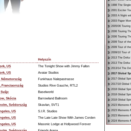
1998 The Single
2001 Exciter To
2003 A Night wi
2003 Paper Mon
2005/06 Touring
2006 Touring Th
2006 Touring Th
2009 Tour of th
2009 Tour of th
2009/10 Tour of
2013 The Delta 
Helyszín
2013 The Delta 
ork, US
The Tonight Show with Jimmy Fallon
2013/14 The Del
ork, US
Avatar Studios
2017 Global Sp
n, Németország
Funkhaus Nalepastrasse
2017 Global Spir
2017/18 Global S
, Franciaország
Studios Rive Gauche, RTL2
2018 Global Spir
 Svájc
Baselworld
2018 Global Spi
ow, Skócia
Barrowland Ballroom
2018 Global Spir
holm, Svédország
Skavlan, SVT1
2023 Memento Mo
2023 Memento M
ngeles, US
S.I.R. Studios
2023 Memento Mo
ngeles, US
The Late Late Show With James Corden
2024 Memento M
ngeles, US
Masonic Lodge at Hollywood Forever
holm, Svédország
Friends Arena