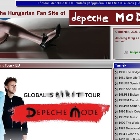
Főoldal
|
depeCHe MODE
|
Videók
|
Képgaléria
|
FREESTATE cuccok
|
Fó
Csütörtök, 2026.
Jelenleg 0 tag és
minket.
Belépé
rit Tour - EU
Turnék
1980 The Bridg
1981 New Life T
1981/82 Speak &
1982 See You T
1982/83 Broken
1983/84 Constru
1984/85 Some G
1986 Black Cele
1987/88 Music 
1990 The World 
1993 Devotional
1994 Exotic / 
1997 Ultra Parti