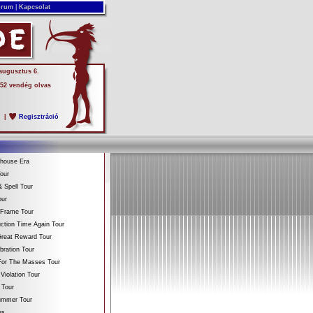
rum
|
Kapcsolat
 augusztus 6.
 52 vendég olvas
s
|
Regisztráció
ehouse Era
our
 Spell Tour
our
 Frame Tour
ction Time Again Tour
reat Reward Tour
bration Tour
For The Masses Tour
Violation Tour
 Tour
Summer Tour
es