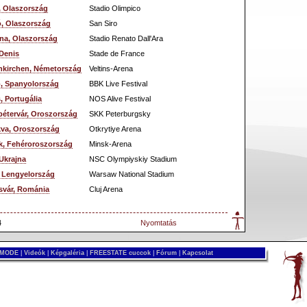
 Olaszország
Stadio Olimpico
ó, Olaszország
San Siro
na, Olaszország
Stadio Renato Dall'Ara
-Denis
Stade de France
nkirchen, Németország
Veltins-Arena
o, Spanyolország
BBK Live Festival
, Portugália
NOS Alive Festival
pétervár, Oroszország
SKK Peterburgsky
va, Oroszország
Otkrytiye Arena
k, Fehéroroszország
Minsk-Arena
 Ukrajna
NSC Olympiyskiy Stadium
, Lengyelország
Warsaw National Stadium
svár, Románia
Cluj Arena
4
Nyomtatás
 MODE
|
Videók
|
Képgaléria
|
FREESTATE cuccok
|
Fórum
|
Kapcsolat