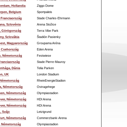
erdam, Hollandia
Ziggo Dome
rpen, Belgium
Sportpaleis
 Franciaország
Stade Charles-Ehrmann
ana, Szlovénia
Arena Stožice
, Görögország
Terra Vibe Park
ny, Szlovákia
Štadión Pasienky
est, Magyarország
Groupama Aréna
, Csehország
Eden Arena
e, Németország
Festwiese
 Franciaország
Stade Pierre-Mauroy
nhága, Dánia
Telia Parken
n, UK
London Stadium
 Németország
RheinEnergieStadion
a, Németország
Ostragehege
en, Németország
Olympiastadion
ver, Németország
HDI Arena
ver, Németország
HDI Arena
, Svájc
Letzigrund
furt, Németország
Commerzbank-Arena
n, Németország
Olympiastadion