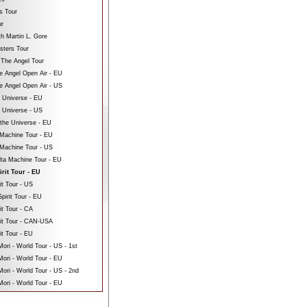
s Tour
ur
th Martin L. Gore
sters Tour
 The Angel Tour
e Angel Open Air - EU
e Angel Open Air - US
e Universe - EU
e Universe - US
 the Universe - EU
Machine Tour - EU
Machine Tour - US
ta Machine Tour - EU
irit Tour - EU
it Tour - US
pirit Tour - EU
it Tour - CA
rit Tour - CAN-USA
it Tour - EU
ri - World Tour - US - 1st
ori - World Tour - EU
ri - World Tour - US - 2nd
ori - World Tour - EU