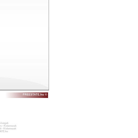
FREESTATE.hu ©
zövegek
e - Kislemezek
l - Kislemezek
ATE.hu