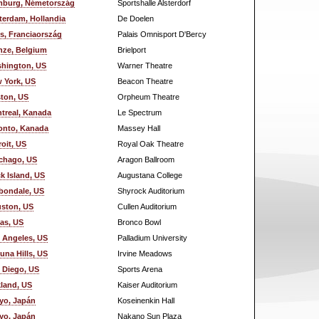
burg, Németország
Sportshalle Alsterdorf
terdam, Hollandia
De Doelen
is, Franciaország
Palais Omnisport D'Bercy
nze, Belgium
Brielport
hington, US
Warner Theatre
 York, US
Beacon Theatre
ton, US
Orpheum Theatre
treal, Kanada
Le Spectrum
onto, Kanada
Massey Hall
roit, US
Royal Oak Theatre
chago, US
Aragon Ballroom
k Island, US
Augustana College
bondale, US
Shyrock Auditorium
ston, US
Cullen Auditorium
las, US
Bronco Bowl
 Angeles, US
Palladium University
una Hills, US
Irvine Meadows
 Diego, US
Sports Arena
land, US
Kaiser Auditorium
yo, Japán
Koseinenkin Hall
yo, Japán
Nakano Sun Plaza