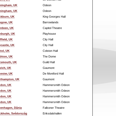
mingham, UK
Odeon
mingham, UK
Odeon
ckburn, UK
King Georges Hall
sgow, UK
Barrowlands
rdeen, UK
Capitol Theatre
nburgh, UK
Playhouse
ffield, UK
City Hall
castle, UK
City Hall
stol, UK
Colston Hall
ghton, UK
The Dome
tsmouth, UK
Guild Hall
wich, UK
Gaumont
cester, UK
De Montford Hall
thampton, UK
Gaumont
don, UK
Hammersmith Odeon
don, UK
Hammersmith Odeon
don, UK
Hammersmith Odeon
don, UK
Hammersmith Odeon
enhagen, Dánia
Falkoner Theatre
ckholm, Svédország
Eriksdalshallen