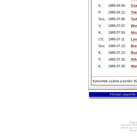
K,
1985.04.09.
Osa
P,
1985.04.12.
Tok
Szo,
1985.07.06.
Tor
V,
1985.07.07.
Wer
K,
1985.07.09.
Niz
CS,
1985.07.11.
Lyo
Szo,
1985.07.13.
Bre
K,
1985.07.23.
Bud
P,
1985.07.26.
Ath
K,
1985.07.30.
War
Koncertek száma a turnén: 8
Főoldal
|
depeCHe
Magyar
depeCHe MOD
Martin Lee Go
Recoil