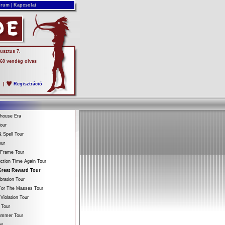
rum
|
Kapcsolat
usztus 7.
 60 vendég olvas
s
|
Regisztráció
ehouse Era
our
 Spell Tour
our
 Frame Tour
ction Time Again Tour
Great Reward Tour
bration Tour
For The Masses Tour
Violation Tour
 Tour
Summer Tour
es