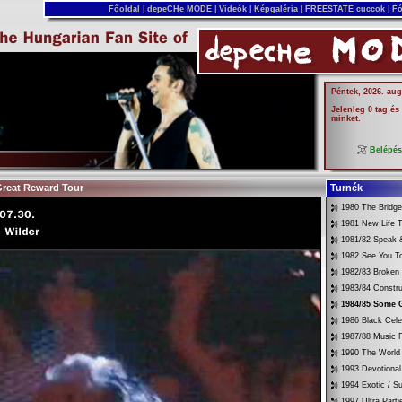
Főoldal
|
depeCHe MODE
|
Videók
|
Képgaléria
|
FREESTATE cuccok
|
Fó
Péntek, 2026. aug
Jelenleg 0 tag és
minket.
Belépé
Great Reward Tour
Turnék
1980 The Bridg
1981 New Life T
1981/82 Speak &
1982 See You T
1982/83 Broken
1983/84 Constru
1984/85 Some 
1986 Black Cele
1987/88 Music 
1990 The World 
1993 Devotional
1994 Exotic / 
1997 Ultra Parti