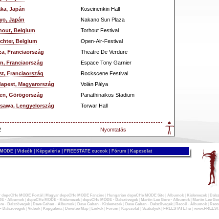
ka, Japán
Koseinenkin Hall
yo, Japán
Nakano Sun Plaza
hout, Belgium
Torhout Festival
chter, Belgium
Open-Air-Festival
za, Franciaország
Theatre De Verdure
n, Franciaország
Espace Tony Garnier
st, Franciaország
Rockscene Festival
apest, Magyarország
Volán Pálya
en, Görögország
Panathinaikos Stadium
sawa, Lengyelország
Torwar Hall
2
Nyomtatás
 MODE
|
Videók
|
Képgaléria
|
FREESTATE cuccok
|
Fórum
|
Kapcsolat
 depeCHe MODE Portál
|
Magyar depeCHe MODE Fanzine
|
Hungarian depeCHe MODE Site
|
Albumok
|
Kislemezek
|
Dals
E - Albumok
|
depeCHe MODE - Kislemezek
|
depeCHe MODE - Dalszövegek
|
Martin Lee Gore - Albumok
|
Martin Lee Gor
re - Dalszövegek
|
Dave Gahan - Albumok
|
Dave Gahan - Kislemezek
|
Dave Gahan - Dalszövegek
|
Recoil - Albumok
|
Recoi
 - Dalszövegek
|
Videók
|
Képgaléria
|
Devotee Map
|
Linkek
|
Fórum
|
Kapcsolat
|
Szabályok
|
FREESTATE.hu
|
www.FREEST