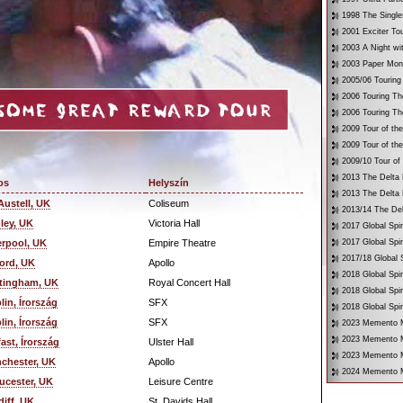
1998 The Single
2001 Exciter To
2003 A Night wi
2003 Paper Mon
2005/06 Touring
2006 Touring Th
2006 Touring Th
2009 Tour of th
2009 Tour of th
2009/10 Tour of
2013 The Delta 
os
Helyszín
2013 The Delta 
 Austell, UK
Coliseum
2013/14 The Del
ley, UK
Victoria Hall
2017 Global Spir
erpool, UK
Empire Theatre
2017 Global Spir
2017/18 Global S
ord, UK
Apollo
2018 Global Spir
tingham, UK
Royal Concert Hall
2018 Global Spi
lin, Írország
SFX
2018 Global Spir
lin, Írország
SFX
2023 Memento Mo
2023 Memento M
fast, Írország
Ulster Hall
2023 Memento Mo
chester, UK
Apollo
2024 Memento M
ucester, UK
Leisure Centre
diff, UK
St. Davids Hall