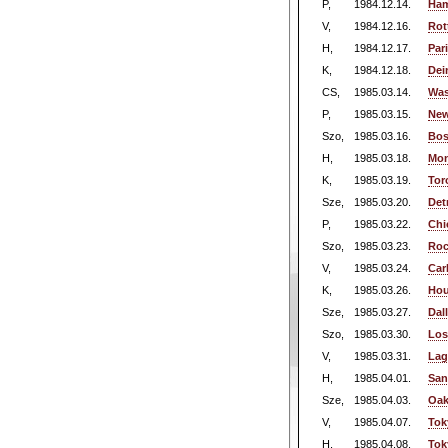
P,
1984.12.14.
Ham
V,
1984.12.16.
Rot
H,
1984.12.17.
Par
K,
1984.12.18.
Dei
CS,
1985.03.14.
Was
P,
1985.03.15.
New
Szo,
1985.03.16.
Bos
H,
1985.03.18.
Mon
K,
1985.03.19.
Tor
Sze,
1985.03.20.
Det
P,
1985.03.22.
Chi
Szo,
1985.03.23.
Roc
V,
1985.03.24.
Car
K,
1985.03.26.
Hou
Sze,
1985.03.27.
Dal
Szo,
1985.03.30.
Los
V,
1985.03.31.
Lag
H,
1985.04.01.
San
Sze,
1985.04.03.
Oak
V,
1985.04.07.
Tok
H,
1985.04.08.
Tok