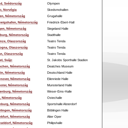
d, Svédország
Olympen
o, Norvégia
Skedsmohallen
en, Németország
Grugahalle
wigshafen, Németország
Friedrick-Ebert-Hall
gen, Németország
Siegeland Halle
iburg, Németország
Stadthalle
enze, Olaszország
Teatro Tenda
ogna, Olaszország
Teatro Tenda
an, Olaszország
Teatro Tenda
el, Svájc
St. Jakobs Sporthalle Stadion
chen, Németország
Deatches Museum
lin, Németország
Deutschland Halle
nover, Németország
Eilenriede Halle
ster, Németország
Munsterland Halle
enburg, Németország
Weser-Ems-Halle
l, Németország
Ostechalle
burg, Németország
Sportshalle Alsterdorf
lingen, Németország
Böblingen Halle
nkfurt, Németország
Alter Oper
seldorf, Németország
Philipshalle