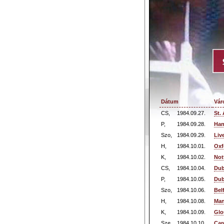
Dátum
Vár
CS,
1984.09.27.
St.
P,
1984.09.28.
Han
Szo,
1984.09.29.
Liv
H,
1984.10.01.
Oxf
K,
1984.10.02.
Not
CS,
1984.10.04.
Dub
P,
1984.10.05.
Dub
Szo,
1984.10.06.
Bel
H,
1984.10.08.
Man
K,
1984.10.09.
Glo
Sze,
1984.10.10.
Car