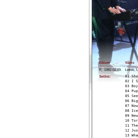
Dátum
Város
P,
1982.02.19.
Leeds, 
01 Sho
Setlist:
02 I S
03 Boy
04 Pup
05 See
06 Big
07 Now
08 Ice
09 New
10 Tor
11 The
12 Jus
13 Wha