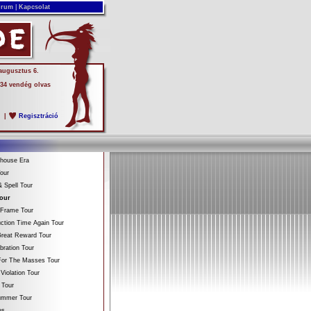
rum
|
Kapcsolat
 augusztus 6.
 34 vendég olvas
s
|
Regisztráció
ehouse Era
our
 Spell Tour
Tour
 Frame Tour
ction Time Again Tour
reat Reward Tour
bration Tour
For The Masses Tour
Violation Tour
 Tour
Summer Tour
es