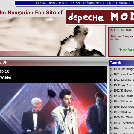
Főoldal
|
depeCHe MODE
|
Videók
|
Képgaléria
|
FREESTATE cuccok
|
Fó
Csütörtök, 2026.
Jelenleg 0 tag és
minket.
Belépé
s, UK
Turnék
1980 The Bridg
1981 New Life T
1981/82 Speak &
1982 See You 
1982/83 Broken
1983/84 Constru
1984/85 Some G
1986 Black Cele
1987/88 Music 
1990 The World 
1993 Devotional
1994 Exotic / 
1997 Ultra Parti