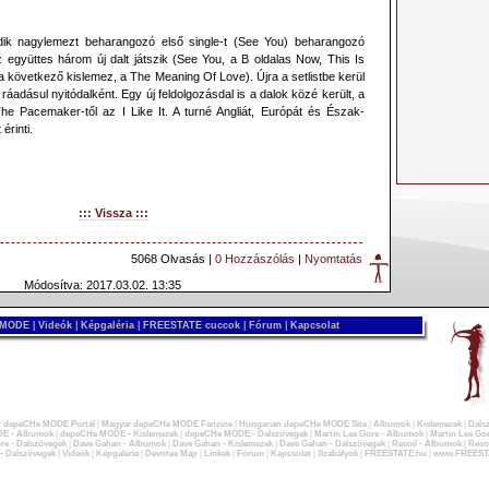
ik nagylemezt beharangozó első single-t (See You) beharangozó
z együttes három új dalt játszik (See You, a B oldalas Now, This Is
a következő kislemez, a The Meaning Of Love). Újra a setlistbe kerül
 ráadásul nyitódalként. Egy új feldolgozásdal is a dalok közé került, a
e Pacemaker-től az I Like It. A turné Angliát, Európát és Észak-
érinti.
::: Vissza :::
5068 Olvasás |
0 Hozzászólás
|
Nyomtatás
Módosítva: 2017.03.02. 13:35
 MODE
|
Videók
|
Képgaléria
|
FREESTATE cuccok
|
Fórum
|
Kapcsolat
 depeCHe MODE Portál
|
Magyar depeCHe MODE Fanzine
|
Hungarian depeCHe MODE Site
|
Albumok
|
Kislemezek
|
Dals
E - Albumok
|
depeCHe MODE - Kislemezek
|
depeCHe MODE - Dalszövegek
|
Martin Lee Gore - Albumok
|
Martin Lee Gor
re - Dalszövegek
|
Dave Gahan - Albumok
|
Dave Gahan - Kislemezek
|
Dave Gahan - Dalszövegek
|
Recoil - Albumok
|
Recoi
 - Dalszövegek
|
Videók
|
Képgaléria
|
Devotee Map
|
Linkek
|
Fórum
|
Kapcsolat
|
Szabályok
|
FREESTATE.hu
|
www.FREEST