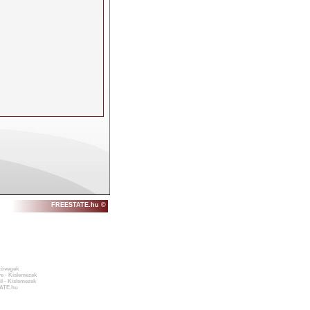
FREESTATE.hu ©
zövegek
e - Kislemezek
l - Kislemezek
ATE.hu