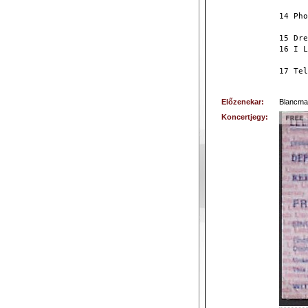
14 Pho
15 Dre
16 I L
17 Tel
Előzenekar:
Blancma
Koncertjegy: