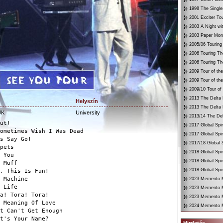
1998 The Single
2001 Exciter To
2003 A Night wi
2003 Paper Mon
2005/06 Touring
2006 Touring Th
2006 Touring Th
2009 Tour of th
2009 Tour of th
2009/10 Tour of
2013 The Delta 
Helyszín
2013 The Delta 
UK
University
2013/14 The Del
ut!
2017 Global Spir
ometimes Wish I Was Dead
2017 Global Spir
s Say Go!
2017/18 Global S
pets
2018 Global Spir
 You
2018 Global Spi
 Muff
2018 Global Spir
, This Is Fun!
 Machine
2023 Memento Mo
 Life
2023 Memento M
a! Tora! Tora!
2023 Memento Mo
 Meaning Of Love
2024 Memento M
t Can't Get Enough
t's Your Name?