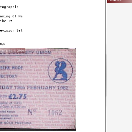
Hirdetés
tographic
aming Of Me
ike It
evision Set
nge