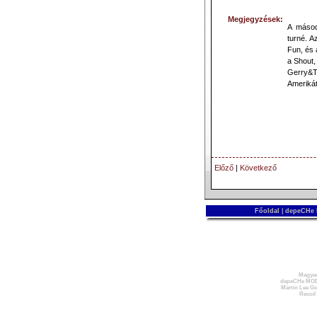
Megjegyzések:
A másod
turné. A
Fun, és 
a Shout,
Gerry&Th
Amerikát 
Előző
|
Következő
Főoldal
|
depeCHe
Magyar
depeCHe MOD
Martin Lee Go
Recoil