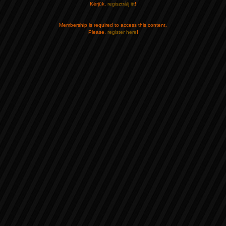
Kérjük,
regisztrálj itt
!
Membership is required to access this content.
Please,
register here
!