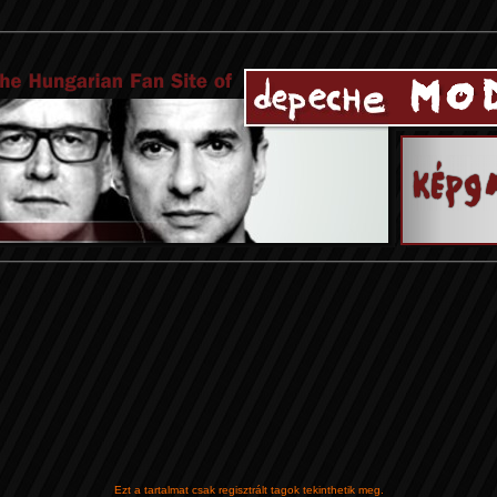
Ezt a tartalmat csak regisztrált tagok tekinthetik meg.