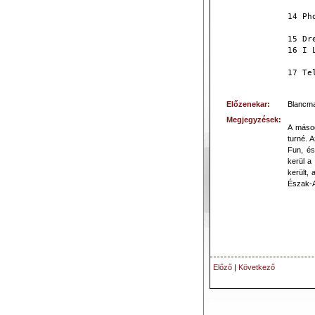
14 Ph
15 Dr
16 I 
17 Te
Előzenekar:
Blancm
Megjegyzések:
A másod
turné. 
Fun, és
kerül a
került,
Észak-Am
Előző
|
Következő