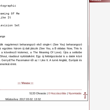
Hirdetés
otographic
eaming Of Me
Like It
levision Set
ange
ik nagylemezt beharangozó első single-t (See You) beharangozó
Az együttes három új dalt játszik (See You, a B oldalas Now, This Is
 a következő kislemez, a The Meaning Of Love). Újra a setlistbe
 Shout, ráadásul nyitódalként. Egy új feldolgozásdal is a dalok közé
 a Gerry&The Pacemaker-től az I Like It. A turné Angliát, Európát és
erikát érinti.
::: Vissza :::
5133 Olvasás |
0 Hozzászólás
|
Nyomtatás
Módosítva: 2017.03.02. 13:32