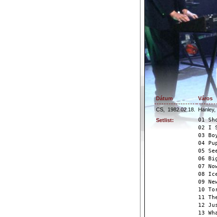
Dátum
Város
CS,
1982.02.18.
Hanley,
01 Sh
Setlist:
02 I 
03 Bo
04 Pu
05 Se
06 Bi
07 No
08 Ic
09 Ne
10 To
11 Th
12 Ju
13 Wh