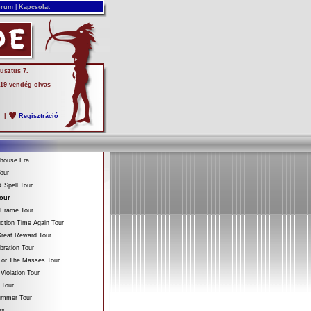
rum
|
Kapcsolat
usztus 7.
 19 vendég olvas
s
|
Regisztráció
ehouse Era
our
 Spell Tour
Tour
 Frame Tour
ction Time Again Tour
reat Reward Tour
bration Tour
For The Masses Tour
Violation Tour
 Tour
Summer Tour
es