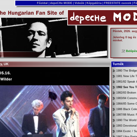
Főoldal
|
depeCHe MODE
|
Videók
|
Képgaléria
|
FREESTATE cuccok
|
Fó
Péntek, 2026. aug
Jelenleg 0 tag és
minket.
Belépé
ey, UK
Turnék
1980 The Bridg
1981 New Life T
1981/82 Speak &
1982 See You 
1982/83 Broken
1983/84 Constru
1984/85 Some G
1986 Black Cele
1987/88 Music 
1990 The World 
1993 Devotional
1994 Exotic / 
1997 Ultra Parti