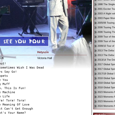
1998 The Single
2001 Exciter To
2003 A Night wi
2003 Paper Mon
2005/06 Touring
2006 Touring Th
2006 Touring Th
2009 Tour of th
2009 Tour of th
2009/10 Tour of
2013 The Delta 
Helyszín
2013 The Delta 
 UK
Victoria Hall
2013/14 The Del
out!
2017 Global Spir
Sometimes Wish I Was Dead
2017 Global Spir
ys Say Go!
2017/18 Global S
ppets
2018 Global Spir
e You
2018 Global Spi
g Muff
2018 Global Spir
w, This Is Fun!
e Machine
2023 Memento Mo
w Life
2023 Memento M
ra! Tora! Tora!
2023 Memento Mo
e Meaning Of Love
2024 Memento M
st Can't Get Enough
at's Your Name?