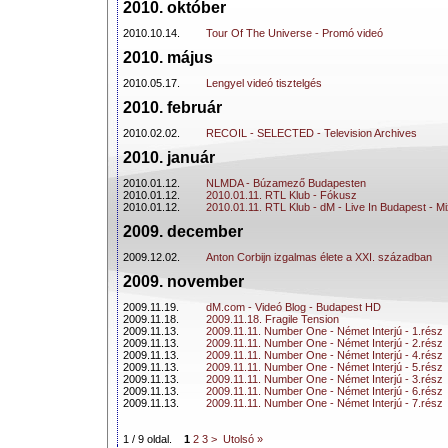
2010. október
2010.10.14.
Tour Of The Universe - Promó videó
2010. május
2010.05.17.
Lengyel videó tisztelgés
2010. február
2010.02.02.
RECOIL - SELECTED - Television Archives
2010. január
2010.01.12.
NLMDA - Búzamező Budapesten
2010.01.12.
2010.01.11. RTL Klub - Fókusz
2010.01.12.
2010.01.11. RTL Klub - dM - Live In Budapest - M
2009. december
2009.12.02.
Anton Corbijn izgalmas élete a XXI. században
2009. november
2009.11.19.
dM.com - Videó Blog - Budapest HD
2009.11.18.
2009.11.18. Fragile Tension
2009.11.13.
2009.11.11. Number One - Német Interjú - 1.rész
2009.11.13.
2009.11.11. Number One - Német Interjú - 2.rész
2009.11.13.
2009.11.11. Number One - Német Interjú - 4.rész
2009.11.13.
2009.11.11. Number One - Német Interjú - 5.rész
2009.11.13.
2009.11.11. Number One - Német Interjú - 3.rész
2009.11.13.
2009.11.11. Number One - Német Interjú - 6.rész
2009.11.13.
2009.11.11. Number One - Német Interjú - 7.rész
1 / 9 oldal.
1
2
3
>
Utolsó »