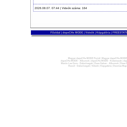
2026.08.07. 07:44 | Videók száma: 164
Főoldal
|
depeCHe MODE
|
Videók
|
Képgaléria
|
FREESTATE
Magyar depeCHe MODE Portál
|
Magyar depeCHe MODE 
depeCHe MODE - Albumok
|
depeCHe MODE - Kislemezek
|
dep
Martin Lee Gore - Dalszövegek
|
Dave Gahan - Albumok
|
Dave G
Recoil - Dalszövegek
|
Videók
|
Képgaléria
|
Devotee Map