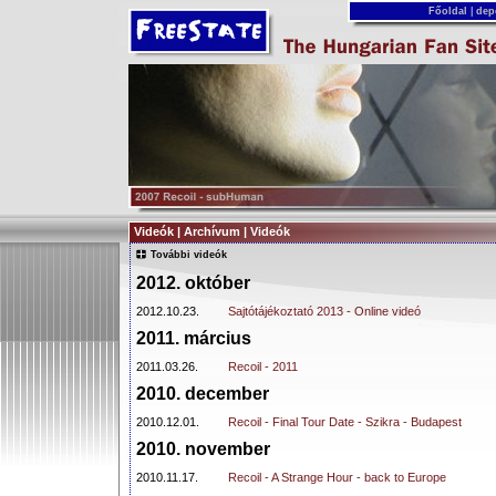
Főoldal
|
dep
Videók | Archívum | Videók
További videók
2012. október
2012.10.23.
Sajtótájékoztató 2013 - Online videó
2011. március
2011.03.26.
Recoil - 2011
2010. december
2010.12.01.
Recoil - Final Tour Date - Szikra - Budapest
2010. november
2010.11.17.
Recoil - A Strange Hour - back to Europe