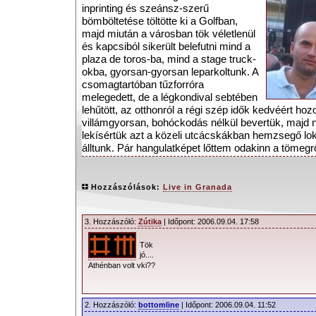
inprinting és szeánsz-szerű
bömböltetése töltötte ki a Golfban,
majd miután a városban tök véletlenül
és kapcsiból sikerült belefutni mind a
plaza de toros-ba, mind a stage truck-
okba, gyorsan-gyorsan leparkoltunk. A
csomagtartóban tűzforróra
melegedett, de a légkondival sebtében
lehűtött, az otthonról a régi szép idők kedvéért ho
villámgyorsan, bohóckodás nélkül bevertük, majd n
lekísértük azt a közeli utcácskákban hemzsegő lo
álltunk. Pár hangulatképet lőttem odakinn a tömegr
aréna szépséges épületéről, miközben Steve a kas
Történt ugyanis, hogy kinti munkahelyének egy id
golfmeccseinek egyike alkalmával megtudta, hogy go
Hozzászólások:
Live in Granada
éppen rengeteget turnézik egy bizonyos depeCHe
adódott egy ilyen sansz – kérte, hogy ha lehet, v
3. Hozzászóló:
Zútika
| Időpont: 2006.09.04. 17:58
kicsi csapatunk a koncertre. Mikor megtudtuk, hogy
küldött vmi cuccot a pénztárhoz, már backstage fot
Tök
elköltött közös, koncert utáni vacsorát vízionáltunk
jó....
várakozásainkhoz képest jól semmi nem volt a kas
Athénban volt vki??
keserű magában (ezt a csapást…).
A Plaza de Toros de Granada, mint a
2. Hozzászóló:
bottomline
| Időpont: 2006.09.04. 11:52
képekről talán lejön, egy míves