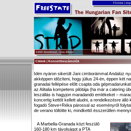
Főoldal
|
dep
Cikkek | Koncertbeszámolók
Idén nyáron sikerült Jani cimborámmal Andalúz ny
akképpen időzíteni, hogy július 24-én, éppen két 
granadai fellépése előtt csapta oda gépmadarunkat 
az Alitalia kompetens pilótája (ha már a catering übe
leszállás is hagyjon maradandó emlékeket – marad
koncertig kettőt kellett aludni, a rendelkezésre áll
fogadó Steve+Réka párossal az eseményről folytat
de verano töltötte ki, mindkettő ésszerűtlen menny
A Marbella-Granada közt feszülő
160-180 km távolságot a PTA