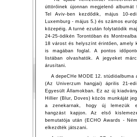
úttörőinek újonnan megjelenő albumát f
Tel Aviv-ben kezdődik, május 10-edi
Luxemburg - május 5.) és számos európai
közepéig. A turné ezután folytatódik m
24-25-ödikén Torontóban és Montrealb
18 várost és helyszínt érintően, amely 
is magában foglal. A pontos időpont
listában olvashatók. A jegyeket márc
árusítani.
A depeCHe MODE 12. stúdióalbuma a
(Az Univerzum hangjai) április 21-e
Egyesült Államokban. Ez az új kiadván
Hillier (Blur, Doves) közös munkáját je
a zenekarnak, hogy új lemezük egyf
hangzást kapjon. Az első kislemez
bemutatója után (ECHO Awards - Néme
elkezdték játszani.