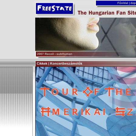
Főoldal
|
dep
Cikkek | Koncertbeszámolók