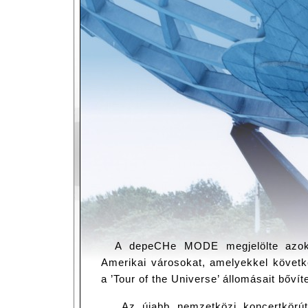
A depeCHe MODE megjelölte azok
Amerikai városokat, amelyekkel követk
a ’Tour of the Universe’ állomásait bővít
Az újabb nemzetközi koncertkörút