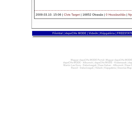
2009.03.10. 15:06 |
Cívis Target
| 16852 Olvasás |
0 Hozzászólás
|
Ny
Főoldal
|
depeCHe MODE
|
Videók
|
Képgaléria
|
FREESTATE
Magyar depeCHe MODE Portál
|
Magyar depeCHe MODE 
depeCHe MODE - Albumok
|
depeCHe MODE - Kislemezek
|
dep
Martin Lee Gore - Dalszövegek
|
Dave Gahan - Albumok
|
Dave G
Recoil - Dalszövegek
|
Videók
|
Képgaléria
|
Devotee Map