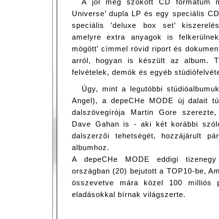
A jól meg szokott CD formátum m
Universe’ dupla LP és egy speciális 
speciális ’deluxe box set’ kiszerel
amelyre extra anyagok is felkerülne
mögött’ címmel rövid riport és dokumen
arról, hogyan is készült az album. T
felvételek, demók és egyéb stúdiófelvéte
Úgy, mint a legutóbbi stúdióalbumu
Angel), a depeCHe MODE új dalait tú
dalszövegírója Martin Gore szerezte
Dave Gahan is - aki két korábbi szól
dalszerzői tehetségét, hozzájárult p
albumhoz.
A depeCHe MODE eddigi tizenegy 
országban (20) bejutott a TOP10-be, Am
összevetve mára közel 100 milliós 
eladásokkal bírnak világszerte.