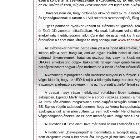
ezen a koncerten is szétválasztották a küzdőteret, így aki elég g
az elkülönített részen, míg aki kicsit lemaradt, azt felpréselte a k
BraveryÉrtem én, hogy biztonsági okokból húzzák fel a kerí
és igazságtalannak is tartom a kívül rekedtek szempontjából, főleg
Egész pontosan nyolckor kezdett az előzenekar. Igazából sem
öt főből álló zenekar előadásában. Ha csak hallottam volna ők
énekel valami eddig sosem hallott Cure dalt, de aztán volt kis Tra
érdeklődik a cspat iránt, látogassa meg honlapjukat:
www.thebrav
Az előzenekar harminc perce után jött a színpad átszerelése,
inkább nőtt a parti hangulat, ami az egyre inkább beinduló ele
színpadi látványelemek: hatalmas úszógumira, vagy ha kicsit 
UFO-ra emlékeztető dolgok bukkantak fel egy nagy gömb társasá
borítójáról ismert angyal képe borította be a kicsit később előkerülő 
A közönség felpörgetése után kilenckor hunytak ki a fények. 
végre kiderült, hogy az UFO-k rejtik a billentyűs hangszereket. A
a számokra jellemző szövegek, míg az Intro alatt a „hello” felirat sz
A csapat nagy része hétköznapi ruhákban lépett színpa
zakójában. Egyedül Martin lógott ki a sorból - szokás szerint - a 
Az Intro után azonnal megszólalt a turné alapjául szolgáló album 
BS. Sajnos rögtön tudatosult bennem, hogy az Aréna hangosításáv
szólt igazán jól, amin jelen voltam. Ez sem volt kivétel. Néhol hal
végig hangosan énekelt, de ez nem mentség arra, hogy rosszul szó
A Question Of Time alatt Dave már zakó nélkül szaladgált a sz
A mindig várt „Dave-pörgést” is megmutatta a rajongók nagy
sem öregedett volna a kezdetek óta. Nagyon jó volt látni, hagy aká