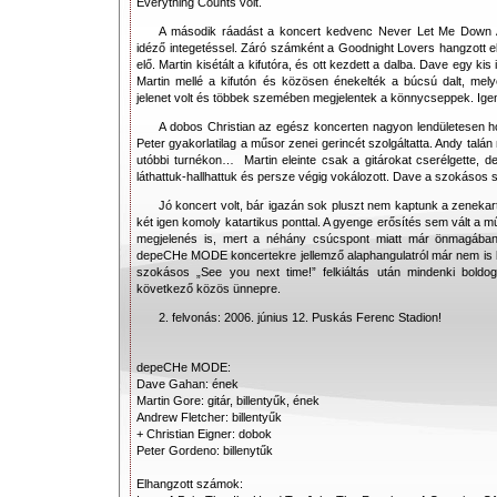
Everything Counts volt.
A második ráadást a koncert kedvenc Never Let Me Down Ag
idéző integetéssel. Záró számként a Goodnight Lovers hangzott e
elő. Martin kisétált a kifutóra, és ott kezdett a dalba. Dave egy kis
Martin mellé a kifutón és közösen énekelték a búcsú dalt, mel
jelenet volt és többek szemében megjelentek a könnycseppek. Ig
A dobos Christian az egész koncerten nagyon lendületesen ho
Peter gyakorlatilag a műsor zenei gerincét szolgáltatta. Andy talán
utóbbi turnékon… Martin eleinte csak a gitárokat cserélgette, de
láthattuk-hallhattuk és persze végig vokálozott. Dave a szokásos 
Jó koncert volt, bár igazán sok pluszt nem kaptunk a zenekartó
két igen komoly katartikus ponttal. A gyenge erősítés sem vált a m
megjelenés is, mert a néhány csúcspont miatt már önmagában i
depeCHe MODE koncertekre jellemző alaphangulatról már nem is b
szokásos „See you next time!” felkiáltás után mindenki boldog
következő közös ünnepre.
2. felvonás: 2006. június 12. Puskás Ferenc Stadion!
depeCHe MODE:
Dave Gahan: ének
Martin Gore: gitár, billentyűk, ének
Andrew Fletcher: billentyűk
+ Christian Eigner: dobok
Peter Gordeno: billenytűk
Elhangzott számok: