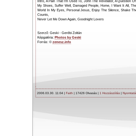
Intro, A Pain That I’m Used To, John The Revelator, A Question O
My Shoes, Suffer Well, Damaged People, Home, I Want It All, The
World In My Eyes, Personal Jesus, Enjoy The Silence, Shake Th
Counts,
Never Let Me Down Again, Goodnight Lovers
Szerző: Geski - Gerébi Zoltán
Képgaléria:
Photos by Geski
Forrás: ©
zenesz.info
2006.03.30. 11:04 |
Faith
| 17426 Olvasás |
1 Hozzászólás
|
Nyomtatá