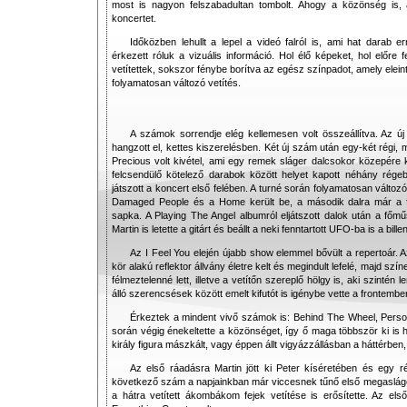
most is nagyon felszabadultan tombolt. Ahogy a közönség is, 
koncertet.
Időközben lehullt a lepel a videó falról is, ami hat darab e
érkezett róluk a vizuális információ. Hol élő képeket, hol előre f
vetítettek, sokszor fénybe borítva az egész színpadot, amely eleinte
folyamatosan változó vetítés.
A számok sorrendje elég kellemesen volt összeállítva. Az új
hangzott el, kettes kiszerelésben. Két új szám után egy-két régi,
Precious volt kivétel, ami egy remek sláger dalcsokor közepére k
felcsendülő kötelező darabok között helyet kapott néhány régebb
játszott a koncert első felében. A turné során folyamatosan változ
Damaged People és a Home került be, a második dalra már a fejé
sapka. A Playing The Angel albumról eljátszott dalok után a főmű
Martin is letette a gitárt és beállt a neki fenntartott UFO-ba is a bill
Az I Feel You elején újabb show elemmel bővült a repertoár
kör alakú reflektor állvány életre kelt és megindult lefelé, majd s
félmeztelenné lett, illetve a vetítőn szereplő hölgy is, aki szintén
álló szerencsések között emelt kifutót is igénybe vette a frontember
Érkeztek a mindent vivő számok is: Behind The Wheel, Perso
során végig énekeltette a közönséget, így ő maga többször ki is h
király figura mászkált, vagy éppen állt vigyázzállásban a háttérben
Az első ráadásra Martin jött ki Peter kíséretében és egy 
következő szám a napjainkban már viccesnek tűnő első megasláger
a hátra vetített ákombákom fejek vetítése is erősítette. Az e