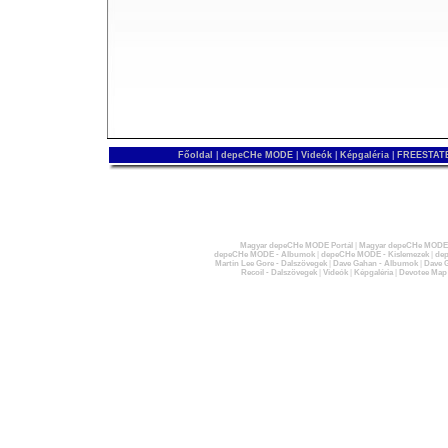
Főoldal
|
depeCHe MODE
|
Videók
|
Képgaléria
|
FREESTATE
Magyar depeCHe MODE Portál
|
Magyar depeCHe MODE 
depeCHe MODE - Albumok
|
depeCHe MODE - Kislemezek
|
dep
Martin Lee Gore - Dalszövegek
|
Dave Gahan - Albumok
|
Dave G
Recoil - Dalszövegek
|
Videók
|
Képgaléria
|
Devotee Map