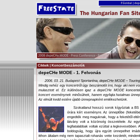
Főoldal
|
dep
Cikkek | Koncertbeszámolók
depeCHe MODE - 1. Felvonás
2006. 03. 21. Budapest Sportaréna, depeCHe MODE – Touring
Mindig nehéz egy koncertről úgy beszámolót írni, hogy aki nem volt
mulasztott el. Ez különösen igaz a depeCHe MODE koncert
koncert eseménynek minősülnek, hanem egyfajta hatalmas ünnep
Az elmúlt kedd estére újabb ünnepnapként emlékezhetünk.
Szokatlanul hosszú sorok kígyóztak a BS e
órára kiírt eseményre. Az ünneplőbe (feketébe
engedték meg maguknak, hogy a feketétől elt
látvány volt a közönség összetétele. Az együt
legfiatalabbak voltak ezúttal a legkevesebben. 
boldogság, hogy újra együtt ünnepelhet imád
itthon általam még nem tapasztalt rohanás vette kezdetét, minden