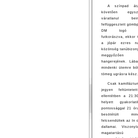
A színpad átz
követően egys
váratlanul be
felfüggesztett gömb
DM logó kör
futkorászva, ekkor 
a jópár ezres na
közönség tanúbizony
meggyőzően 
hangerejének. Lába
mindenki ütemre bó
tömeg ugrásra kész
Csak kamilláztu
jegyen feltüntetet
ellentétben a 21:3
helyett gyakorla
pontossággal 21 óra
besötétült m
felcsendültek az In
dallamai. Viszony
magatartású k