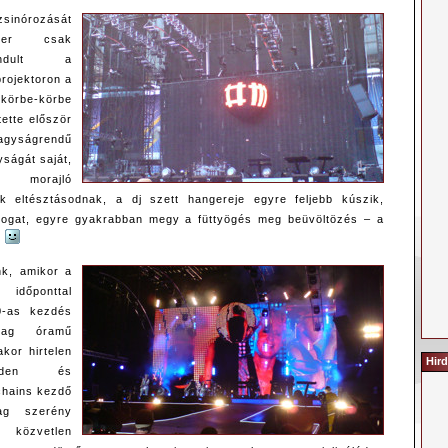
sinórozását
zer csak
indult a
projektoron a
be-körbe
tette először
gyságrendű
ságát saját,
morajló
k eltésztásodnak, a dj szett hangereje egyre feljebb kúszik,
logat, egyre gyakrabban megy a füttyögés meg beüvöltözés – a
.
nk, amikor a
t időponttal
0-as kezdés
tilag óramű
kor hirtelen
Hird
inden és
 chains kezdő
lag szerény
özvetlen