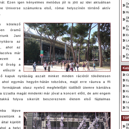
ál. Ezen igen kényelmes metódus jól is jött az idei aktuálisan
D
B
he Universe számunkra első, római helyszínén történő aktív
R
.
D
B
 kötelező
En
B
tően óramű
En
iztunk Jani
Li
nyitásra az
D
oz, ahol az
P
 dacolva már
En
B
kezett a
rd őrség a
Kat
n először a
Ci
ő kapuk nyitásáig aszalt minket minden rációtól tökéletesen
E
 ahol egymás hegyén-hátán tobzódva, majd erre ráunva a ffi
In
s formájának olasz nyelvű megfelelőjét tüdőből ütemre kántálva
K
 izzadta magát mindenki már jóval a koncert előtt, de ami engem
K
takká folyva sikerült beszereznem életem első fájdalmas
Le
T
onba lépve
esiettünk a
TOP
ltal kijelölt
D
B
ahol a helyi