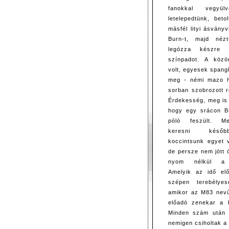
fanokkal vegyü
letelepedtünk, beto
másfél lityi ásványv
Burn-t, majd néz
legózza készre
színpadot. A közö
volt, egyesek spang
meg - némi mazo ha
sorban szobrozott r
Érdekesség, meg is 
hogy egy srácon Bu
póló feszült. M
keresni késő
koccintsunk egyet 
de persze nem jött 
nyom nélkül a 
Amelyik az idő elő
szépen terebélyes
amikor az M83 nevű
előadó zenekar a h
Minden szám után k
nemigen csiholtak a