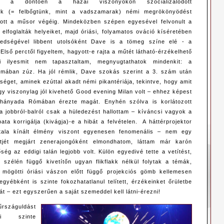
ól a döntően a hazai viszonyokon szocializálódott
sunk (= felbőgtünk, mint a vadszamarak) némi megrökönyödést
artott a műsor végéig. Mindeközben szépen egyesével felvonult a
elfoglalták helyeiket, majd óriási, folyamatos ováció kíséretében
yedségével libbent utolsóként Dave is a tömeg színe elé - a
lső perctől figyeltem, hagyott-e rajta a műtét látható-érzékelhető
ilyesmit nem tapasztaltam, megnyugtathatok mindenkit: a
rmában zúz. Ha jól rémlik, Dave szokás szerint a 3. szám után
éget, aminek ezúttal akadt némi pikantériája, tekintve, hogy amit
egy viszonylag jól kivehető Good evening Milan volt – ehhez képest
 hányada Rómában érezte magát. Enyhén szólva is korlátozott
 jobbról-balról csak a hüledezést hallottam – kíváncsi vagyok a
ta korrigálja (kivágja)-e a hibát a felvételen. A háttérprojektor
ltala kínált élmény viszont egyenesen fenomenális – nem egy
rtjét megjárt zenerajongóként elmondhatom, láttam már karón
ség az eddigi talán legjobb volt. Külön egyedivé tette a vetítést,
szélén függő kivetítőn ugyan flikflakk nélkül folytak a témák,
mögötti óriási vászon előtt függő projekciós gömb kellemesen
gyébként is szinte fokozhatatlanul telített, érzékeinket őrületbe
iát – ezt egyszerűen a saját szemeddel kell látni-érezni!
rszáguldást
jai szinte