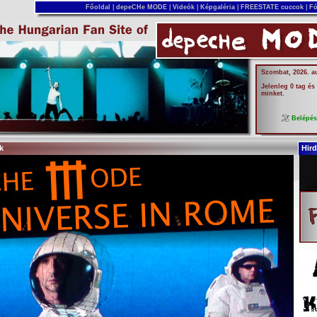
Főoldal
|
depeCHe MODE
|
Videók
|
Képgaléria
|
FREESTATE cuccok
|
Fó
Szombat, 2026. a
Jelenleg 0 tag és
minket.
Belépé
k
Hird