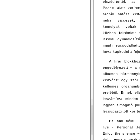
elszédítették az
Peace alatt vetíte
archív hatást kelt
néha viccesek,
komolyak voltak
közben felrémlett 
iskolai gyümölcsíz
majd megcsodálhattu
hova kapkodni a fejé
A lírai blokkh
engedélyezett – a s
albumon bármennyir
kedvéért egy szál 
kellemes orgánumba
erejéből. Ennek ell
leszámítva minden 
lágyan simogató pu
lecsupaszított körít
És ami nélkül
live - Personal J
Enjoy the silence –
right, mert vannak 