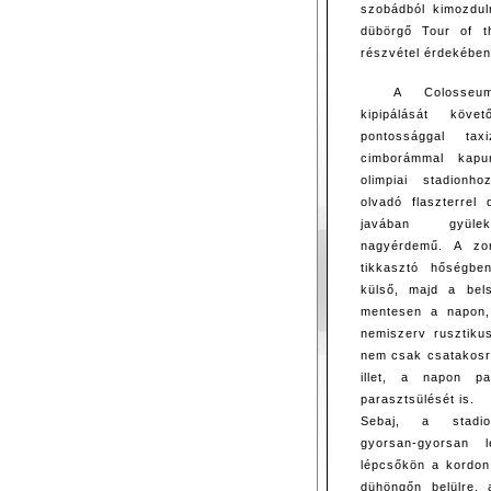
szobádból kimozduln
dübörgő Tour of t
részvétel érdekében
A Colosseum
kipipálását köve
pontossággal tax
cimborámmal kapu
olimpiai stadionh
olvadó flaszterrel
javában gyüle
nagyérdemű. A zo
tikkasztó hőségbe
külső, majd a bels
mentesen a napon,
nemiszerv rusztiku
nem csak csatakosra
illet, a napon pa
parasztsülését is.
Sebaj, a stadi
gyorsan-gyorsan l
lépcsőkön a kordon á
dühöngőn belülre, 