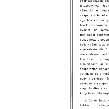
szomszédságunkb
tetszésnyilvánítá
váltott ki, ami kit
csapat a színpadra, 
egy balerina könn
tökéletes showman. E
nyomot, de semmi 
frontember csúcsfo
köszöntötte a közöns
hallani véltünk, az 
a jelenlevők döntő
olasztudásom dacára
Live Here Now csapa
alkalmazása, az á
szupersztár konce
varjút, de ez a minő
hogy a sztédzs két 
azonban a színpad 
megbolondította az e
kergető vizuális org
A Come Back ű
imitáló csillag