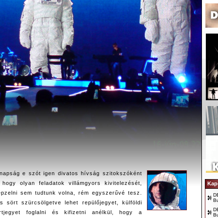
anapság e szót igen divatos hívság szitokszóként
, hogy olyan feladatok villámgyors kivitelezését,
Kap
épzelni sem tudtunk volna, rém egyszerűvé tesz.
D
B
 sört szürcsölgetve lehet repülőjegyet, külföldi
D
tjegyet foglalni és kifizetni anélkül, hogy a
B