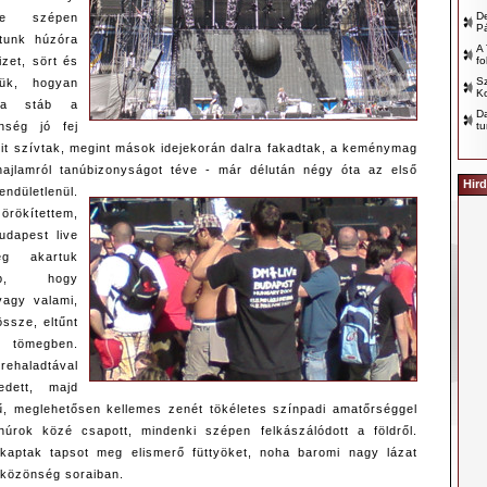
D
lve szépen
P
ltunk húzóra
A 
fo
izet, sört és
Sz
tük, hogyan
Ko
 a stáb a
D
tu
nség jó fej
lit szívtak, megint mások idejekorán dalra fakadtak, a keménymag
jlamról tanúbizonyságot téve - már délután négy óta az első
Hird
endületlenül.
örökítettem,
dapest live
eg akartuk
bb, hogy
vagy valami,
össze, eltűnt
tömegben.
rehaladtával
edett, majd
, meglehetősen kellemes zenét tökéletes színpadi amatőrséggel
úrok közé csapott, mindenki szépen felkászálódott a földről.
aptak tapsot meg elismerő füttyöket, noha baromi nagy lázat
 közönség soraiban.