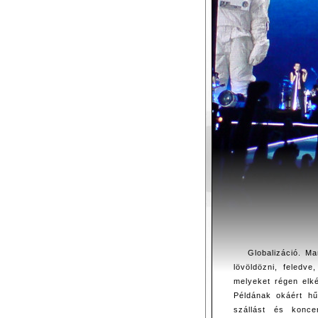
Globalizáció. M
lövöldözni, feledve
melyeket régen elk
Példának okáért hűs
szállást és koncer