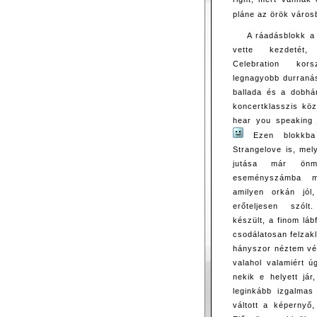
pláne az örök váro
A ráadásblokk a 
vette kezdetét
Celebration kor
legnagyobb durranás
ballada és a dobhá
koncertklasszis köz
hear you speaking 
Ezen blokkba
Strangelove is, mel
jutása már önm
eseményszámba m
amilyen orkán jól,
erőteljesen szól
készült, a finom láb
csodálatosan felzak
hányszor néztem végi
valahol valamiért 
nekik e helyett já
leginkább izgalmas
váltott a képernyő