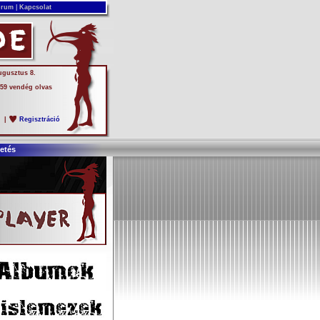
rum
|
Kapcsolat
ugusztus 8.
 59 vendég olvas
s
|
Regisztráció
etés