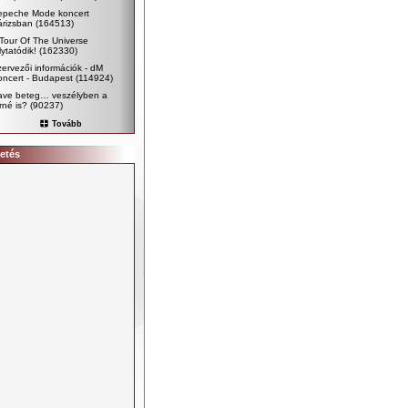
epeche Mode koncert
árizsban
(164513)
Tour Of The Universe
lytatódik!
(162330)
ervezői információk - dM
ncert - Budapest
(114924)
ave beteg… veszélyben a
rné is?
(90237)
Tovább
etés