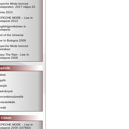
epeche Mode koncert
udapesten, 2017 május 22.
óma 2013
EPECHE MODE – Live in
udapest 2013
glish(gentle)man in
udapest
d of the Universe
ve In Bologna 2009
epeche Mode koncert
árizsban
joy The Rain - Live In
udapest 2009
egóriák
kkek
gyéb
terjúk
iadványok
oncertbeszámolók
mezkritikák
émák
 Cikkek
EPECHE MODE – Live in
udapest 2009
(197682)