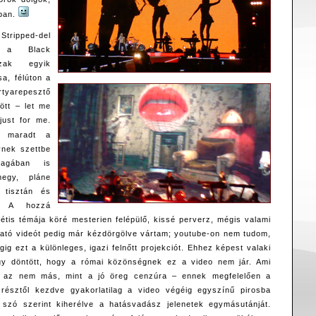
sban.
Stripped-del
, a Black
szak egyik
a, félúton a
rtyarepesztő
ött – let me
just for me.
 maradt a
ynek szettbe
agában is
egy, pláne
 tisztán és
t. A hozzá
fétis témája köré mesterien felépülő, kissé perverz, mégis valami
lató videót pedig már kézdörgölve vártam; youtube-on nem tudom,
g ezt a különleges, igazi felnőtt projekciót. Ehhez képest valaki
úgy döntött, hogy a római közönségnek ez a video nem jár. Ami
r, az nem más, mint a jó öreg cenzúra – ennek megfelelően a
 résztől kezdve gyakorlatilag a video végéig egyszínű pirosba
, szó szerint kiherélve a hatásvadász jelenetek egymásutánját.