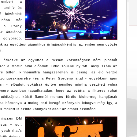
 embert, a
tt archív és
ő felvételek
 néha vér
, a Policy
az általános
ű golyórágó,
k az együttest gigantikus űrhajósokként is, az ember nem győzte
t.
oz érkezve az együttes a tikkadt közönségnek némi pihenőt
or a Martin által előadott Little soul-lal nyitott, mely szám az
e telten, kifinomultra hangszerelten is cseng, az élő verzió
zongorakíséretre (és a Peter Gordeno által - egyébként igen
n - előadott vokálra) építve némileg mintha veszített volna
enére azonban tagadhatatlan, hogy az ezúttal a flitteres ruhát
túldizájnolt külső flanctól mentes fürtös kisherceg hangjának
ha bársonya a meleg esti levegő szárnyain lebegve még így, a
és mellett is szinte könnyeket csalt az ember szemébe.
 nincsen DM
esus – uu!,
 yeah that’s
örök dolgok,