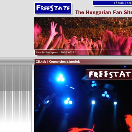
Főoldal
|
dep
Cikkek | Koncertbeszámolók