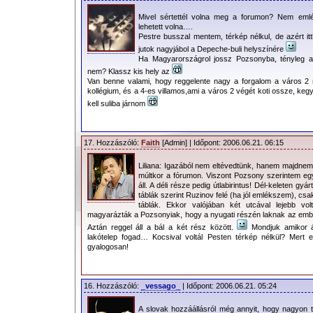
hátú pólóinkat, így kerültek az elejü
Mivel sértettél volna meg a forumon? Nem emlé
még egy kisebb problémába is ütközte
lehetett volna….
márciusban felmondta a szolgálatot. 
Pestre busszal mentem, térkép nélkul, de azért i
jutok nagyjábol a Depeche-buli helyszínére
után 5 évet állt használaton kívül, í
Ha Magyarországrol jossz Pozsonyba, tényleg a 
„csavar-cserével” tudtam alkalmazni.
nem? Klassz kis hely az
Van benne valami, hogy reggelente nagy a forgalom a város 2
bakancs keresésre is a szombat mara
kollégium, és a 4-es villamos,ami a város 2 végét koti ossze, ke
boltot a Rákóczi úton délutánra már
kell suliba járnom
internet. Több boltot is zaklattam SM
hajlandó volt még éjféltájt is érte
17. Hozzászóló:
Faith
[Admin] | Időpont: 2006.06.21. 06:15
vasárnap, ill. hétfőn is próbáltak segí
Liliana: Igazából nem eltévedtünk, hanem majdne
nem sikerült a kívánt bakancsot besz
múltkor a fórumon. Viszont Pozsony szerintem egy
áll. A déli része pedig útlabirintus! Dél-keleten gy
lesz egy reklámjuk oldalainkon.
táblák szerint Ruzinov felé (ha jól emlékszem), cs
táblák. Ekkor valójában két utcával lejebb v
magyarázták a Pozsonyiak, hogy a nyugati részén laknak az embe
Szóval vasárnap
Aztán reggel áll a bál a két rész között.
Mondjuk amikor á
reggel eljött az indulás
lakótelep fogad… Kocsival voltál Pesten térkép nélkül? Mer
gyalogosan!
ideje, reggel 11-kor
előzetes elemózsia el-
ill. bekészítése után már
16. Hozzászóló:
_vessago_
| Időpont: 2006.06.21. 05:24
a kocsiban ültünk
A slovak hozzáállásról még annyit, hogy nagyon t