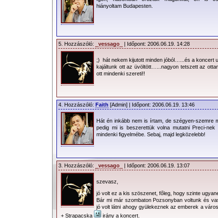
sikeredett, ami nem volt túl jó a néző
hiányoltam Budapesten.
tömeg közepén felállított 3 emele
hangosítás mérföldekkel jobb volt, m
meglepődtem, mert úgy tudtam, hogy a
5. Hozzászóló:
_vessago_
| Időpont: 2006.06.19. 14:28
lemarad. Persze ennek csak örülni lehet
;) hát nekem kijutott minden jóból…...és a koncert 
kajáltunk ott az üvöltött…...nagyon tetszett az ot
Jó poénok jöttek elő már a The Sist
ott mindenki szereti!!
is. Emlékszem amikor a punk frizur
előkapta kalapját, s lassan a fejére h
hangemelkedéssel követte, ami végül 
4. Hozzászóló:
Faith
[Admin] | Időpont: 2006.06.19. 13:46
torkollott. Az is megmaradt bennem,
Hát én inkább nem is írtam, de szégyen-szemre m
pedig mi is beszerettük volna mutatni Preci-nek
strandlabdákat ütögette a tömeg, s az f
mindenki figyelmébe. Sebaj, majd legközelebb!
Egyik alkalommal az egyik technikus rú
akinek ez nem tetszett annyira, a töme
hasonló esetben a gitáros úgy belerúgot
3. Hozzászóló:
_vessago_
| Időpont: 2006.06.19. 13:07
hátulról nekirepült az énekesnek, mé
szevasz,
kezéből. Ez sem volt semmi jelenet! A
jó volt ez a kis szöszenet, főleg, hogy szinte ugya
az énekes végig cigarettázott és gyakra
Bár mi már szombaton Pozsonyban voltunk és vasár
jó volt látni ahogy gyülekeznek az emberek a váro
furcsa színű üvegcséből. Nagyon F
+ Strapacska
irány a koncert.