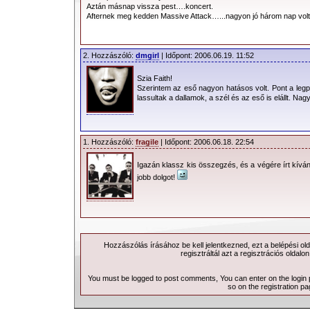
fellépésük, de a közönség tetszését eln
Aztán másnap vissza pest….koncert.
Afternek meg kedden Massive Attack…...nagyon jó három nap volt!
Eljött negyed kilenc,
és jött, aminek jönnie
2. Hozzászóló:
dmgirl
| Időpont: 2006.06.19. 11:52
kellett: színpadon a dM!
A közönség extázisban,
Szia Faith!
Szerintem az eső nagyon hatásos volt. Pont a leg
őrület a teljes koncert
lassultak a dallamok, a szél és az eső is elállt. Nagyon 
alatt. Nem hittem volna,
hogy leszek még ilyen jó
1. Hozzászóló:
fragile
| Időpont: 2006.06.18. 22:54
koncerten! (és akkor
még a budapesti koncert előtt volt
Igazán klassz kis összegzés, és a végére írt kívá
jobb dolgot!
hangulat, odaadás. Mivel ekkora már
hallhattunk/láthattunk különböző felvét
az egyedi elemeket/imporovizációkat. 
felvételeit, hogy újraeleveníthessem
besikeredett, meg nem nevezett kollég
Hozzászólás írásához be kell jelentkezned, ezt a
belépési
old
regisztráltál azt a
regisztrációs
oldalon
csend közepén bekiáltotta a „This i
recorded” mondatot, amitől Martin kicsit
You must be logged to post comments, You can enter on the
login
so on the
registration p
mondatot, már csak kisebb megszakít