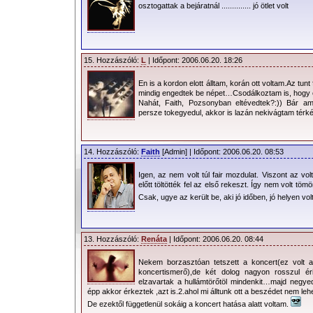
négyen: Adri, Sylvie,
osztogattak a bejáratnál .............. jó ötlet volt
Preci és én. Irány
Pozsony. Nyugodtacskán meg i
magasságában. Ha tudtuk volna, hogy 
15. Hozzászóló:
L
| Időpont: 2006.06.20. 18:26
még Pozsonyban, akkor lehet, hogy egy
En is a kordon elott álltam, korán ott voltam.Az tun
Bátran térkép nélkül mentünk, pe
mindig engedtek be népet…Csodálkoztam is, hogy
Nahát, Faith, Pozsonyban eltévedtek?:)) Bár am
Pozsonyt. Jómagam is csak bizonyos ré
persze tokegyedul, akkor is lazán nekivágtam térké
utak vezérelnek. Így első blikkre majd
keleti irányban. Mindig mondtam, ho
14. Hozzászóló:
Faith
[Admin] | Időpont: 2006.06.20. 08:53
Végül megálltunk egy benzinkútnál
vagyunk. Ahogy kiszálltam a kocsiból, m
Igen, az nem volt túl fair mozdulat. Viszont az v
előtt töltötték fel az első rekeszt. Így nem volt tömö
látvány, hisz a TA3 televízió szé
Csak, ugye az került be, aki jó időben, jó helyen vo
Megnyugtatott a tudat, hogy sugározn
azaz nem lehetünk rossz helyen.
beszereztünk egy térképet, s 10 pe
13. Hozzászóló:
Renáta
| Időpont: 2006.06.20. 08:44
közelében parkoltunk.
Nekem borzasztóan tetszett a koncert(ez volt
koncertismerő),de két dolog nagyon rosszul éri
Ám most jöttek a kötelezettsé
elzavartak a hullámtörőtöl mindenkit…majd negyed
épp akkor érkeztek ,azt is.2.ahol mi álltunk ott a beszédet nem lehete
találkozunk kellett / kellett volna. T
De ezektől függetlenül sokáig a koncert hatása alatt voltam.