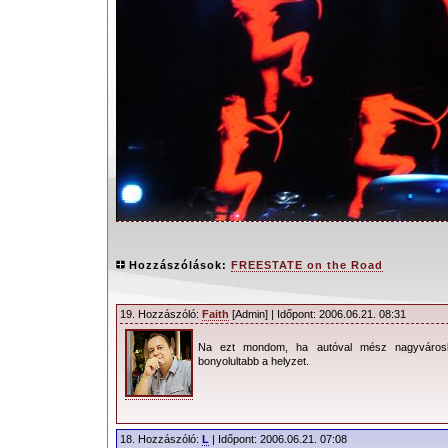
Hozzászólások:
FREESTATE on the Road
19. Hozzászóló:
Faith
[Admin] | Időpont: 2006.06.21. 08:31
Na ezt mondom, ha autóval mész nagyvárosba
Ez a cikk inkább a koncertek körüli
bonyolultabb a helyzet.
hivatott részletezni, magukat a konc
nagyon lehet szavakkal leírni. A mi k
szombaton indult. Ezen a napon „finisel
18. Hozzászóló:
L
| Időpont: 2006.06.21. 07:08