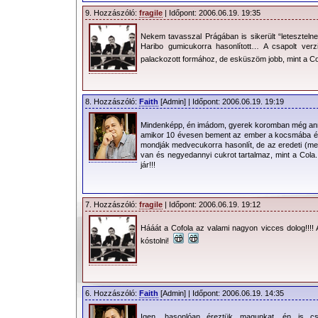
Benn szépen
9. Hozzászóló:
fragile
| Időpont: 2006.06.19. 19:35
elfoglaltuk helyeinket a
Nekem tavasszal Prágában is sikerült “letesztelne
kifutónál, ahol kezdődött
Haribo gumicukorra hasonlított… A csapolt ve
az ismerkedés a
palackozott formához, de esküszöm jobb, mint a C
körülöttünk állókkal.
Együtt voltunk többek
8. Hozzászóló:
Faith
[Admin] | Időpont: 2006.06.19. 19:19
közt DeeDee-vel is.
Viszont inkább szlovák
Mindenképp, én imádom, gyerek koromban még anno 50 f
amikor 10 évesen bement az ember a kocsmába és re
volt körülöttünk a közönség, de beszé
mondják medvecukorra hasonlít, de az eredeti (mer
van és negyedannyi cukrot tartalmaz, mint a Cola.
jó hangulat uralkodott mindenkin.
jár!!!
alkoholnak is köszönhető volt. Már-m
újabb fajta alkoholok láttán. Volt ott mind
7. Hozzászóló:
fragile
| Időpont: 2006.06.19. 19:12
!üveg!, laposüveg, kisüveg, dobozos s
még sorolhatnám. Szerencsére túl rés
Hááát a Cofola az valami nagyon vicces dolog!!!! 
kóstolni!
Még az előzenekarok érkezése előtt sz
közönség. Jó volt látni ahogy, hullá
Csak a VIP-szektorok álltak ellen. A
füttyel díjazta, mire végül a VIP-részle
6. Hozzászóló:
Faith
[Admin] | Időpont: 2006.06.19. 14:35
sokkal szélesebb volt, mint a márciusi,
Igen, hasonlóan éreztük magunkat, én is c