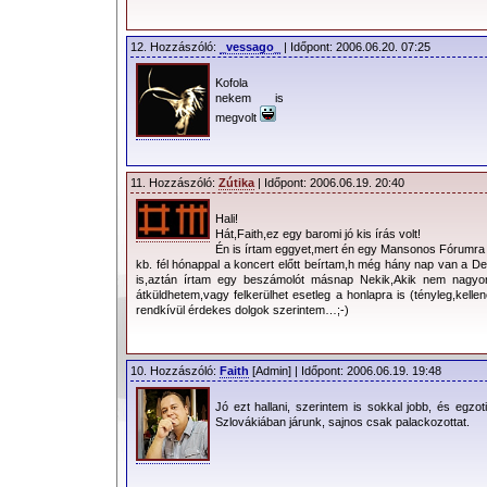
végre megbeszéltünk egy h
www.depechemode.sk
-ról. Itt meg
12. Hozzászóló:
_vessago_
| Időpont: 2006.06.20. 07:25
tranzakciók, ám az After Party szer
kellett, de ez a nagy kavarodás miatt 
Kofola
nekem is
Ekkora koncert még nem volt Szlováki
megvolt
Külön matricázott buszok vitték a ko
bulira, de fix tarifás dM-taxik is a rajon
lényeg a lényeg, a szervezőkkel e
11. Hozzászóló:
Zútika
| Időpont: 2006.06.19. 20:40
másodperceket tudtunk beszélni, így 
Hali!
megebédeltünk, és irány a vissza a stad
Hát,Faith,ez egy baromi jó kis írás volt!
Én is írtam eggyet,mert én egy Mansonos Fórumra
kb. fél hónappal a koncert előtt beírtam,h még hány nap van a D
Fél négy körül érkezhettünk a VIP il
is,aztán írtam egy beszámolót másnap Nekik,Akik nem nagyon
átküldhetem,vagy felkerülhet esetleg a honlapra is (tényleg,kelle
kapuhoz. Ekkor már kb. 70-80 fős rajo
rendkívül érdekes dolgok szerintem…;-)
szervezők nem voltak túlságosan a 
beengedésnél sem, ám másnap a Népstad
10. Hozzászóló:
Faith
[Admin] | Időpont: 2006.06.19. 19:48
kell mondanom, hogy Pozsonyban „o
tömeget. Viszont jó volt látni, hogy itt 
Jó ezt hallani, szerintem is sokkal jobb, és egz
Szlovákiában járunk, sajnos csak palackozottat.
stílust követő rajongó. Sok kinyírt dM-
jobbnál jobb dM-pólók.