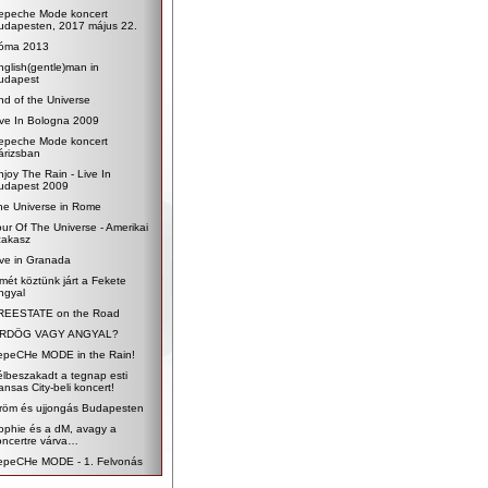
epeche Mode koncert
udapesten, 2017 május 22.
óma 2013
nglish(gentle)man in
udapest
nd of the Universe
ive In Bologna 2009
epeche Mode koncert
árizsban
njoy The Rain - Live In
udapest 2009
he Universe in Rome
our Of The Universe - Amerikai
zakasz
ive in Granada
smét köztünk járt a Fekete
ngyal
REESTATE on the Road
RDÖG VAGY ANGYAL?
epeCHe MODE in the Rain!
élbeszakadt a tegnap esti
ansas City-beli koncert!
röm és ujjongás Budapesten
ophie és a dM, avagy a
oncertre várva…
epeCHe MODE - 1. Felvonás