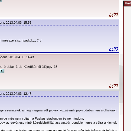
Hir
29.900,- Ft – ülő –
jelenleg nem elérhető
18.900,- Ft – ülő
15.900,- Ft – ülő
ont: 2013.04.03. 15:55
12.900,- Ft – ülő
9.900,- Ft – ülő
n messze a színpadtól…. ? :/
:
2013 Tour
:
Online sajtótájékoztató
őpont: 2013.04.03. 14:43
ek két harmada már elkelt!
ed érdekel 1 db Küzdőtérnél állójegy 15
a a megfelelő jegyárakkal a következő képre kattintva nagyobb
ekinthető.
ont: 2013.04.03. 12:47
ogy szerintetek a még megmaradt jegyek közül(amik jegyirodában vásárolhatóak)
döm,de még nem voltam a Puskás stadionban és nem tudom.
ogy az együttest minél közelebbről láthassam,bár gondolom erre a célra a kiemelt
,de arról azt hallottam,hogy az nem valami jó,és van még két ülő:egy drágább,a