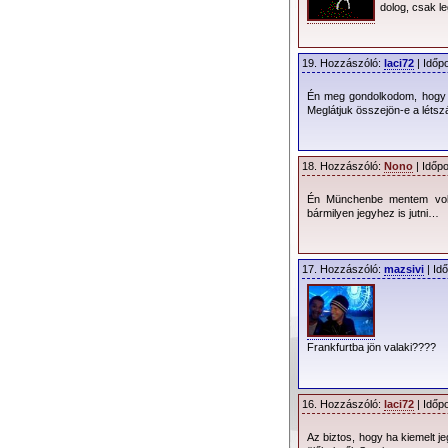
dolog, csak l
19. Hozzászóló:
laci72
| Időp
Budapest megközel
Én meg gondolkodom, hogy bu
Meglátjuk összejön-e a létsz
- Vonatmenetren
- Buszmenetrend
18. Hozzászóló:
Nono
| Időpo
Én Münchenbe mentem volna
Forrás:
LiveNation
bármilyen jegyhez is jutni…
17. Hozzászóló:
mazsivi
| Id
Frankfurtba jön valaki????
16. Hozzászóló:
laci72
| Időp
Az biztos, hogy ha kiemelt j