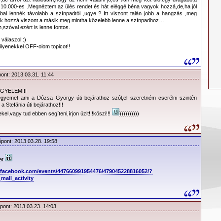
 10.000-es .Megnéztem az ülés rendet és hát eléggé béna vagyok hozzá,de,ha jól
al lennék távolabb a színpadtól ,ugye ? Itt viszont talán jobb a hangzás ,meg
ek hozzá,viszont a másik meg mintha közelebb lenne a színpadhoz…
zóval ezért is lenne fontos.
válaszol!:)
ilyenekkel OFF-olom topicot!!
pont: 2013.03.31. 11:44
IGYELEM!!!
jegyemet ami a Dózsa György úti bejárathoz szól,el szeretném cserélni szintén
 a Stefánia úti bejárathoz!!!
ekel,vagy tud ebben segíteni,írjon üzit!!!köszi!!!
))))))))))
k:
őpont: 2013.03.28. 19:58
et
 Ferenc Stadion (volt Népstadion) területen nem lehetséges a
.facebook.com/events/447660991954476/479045228816052/?
a legközelebb az Aréna mélygarázsát lehet használni.
mall_activity
5.21. 19:00
???
őpont: 2013.03.23. 14:03
???