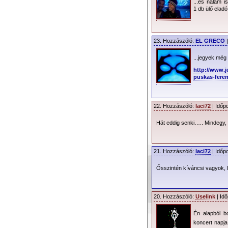
- ??:?? - ??:??
...és nálam i
1 db ülő eladó.
Beléptetés
: Csak a 
23. Hozzászóló:
EL GRECO
|
Kordonok
: A küzdőt
jeggyel lehetséges a
...jegyek még
http://www.
A Stadion megköze
puskas-feren
- Budapesti töme
22. Hozzászóló:
laci72
| Időp
Hát eddig senki….. Mindegy, h
21. Hozzászóló:
laci72
| Időp
Ősszintén kíváncsi vagyok, l
20. Hozzászóló:
Uselink
| Idő
Én alapból b
koncert napja