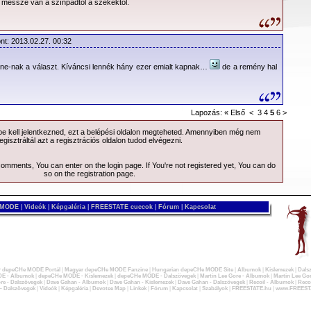
 messze van a színpadtól a székektől.
56 Olvasás |
114 Hozzászólás
|
Nyomtatás
nt: 2013.02.27. 00:32
Stone-nak a választ. Kíváncsi lennék hány ezer emialt kapnak…
de a remény hal
Lapozás:
« Első
<
3
4
5
6
>
 kell jelentkezned, ezt a
belépési
oldalon megteheted. Amennyiben még nem
egisztráltál azt a
regisztrációs
oldalon tudod elvégezni.
 comments, You can enter on the
login page
. If You're not registered yet, You can do
so on the
registration page
.
 MODE
|
Videók
|
Képgaléria
|
FREESTATE cuccok
|
Fórum
|
Kapcsolat
 depeCHe MODE Portál
|
Magyar depeCHe MODE Fanzine
|
Hungarian depeCHe MODE Site
|
Albumok
|
Kislemezek
|
Dals
E - Albumok
|
depeCHe MODE - Kislemezek
|
depeCHe MODE - Dalszövegek
|
Martin Lee Gore - Albumok
|
Martin Lee Gor
re - Dalszövegek
|
Dave Gahan - Albumok
|
Dave Gahan - Kislemezek
|
Dave Gahan - Dalszövegek
|
Recoil - Albumok
|
Recoi
 - Dalszövegek
|
Videók
|
Képgaléria
|
Devotee Map
|
Linkek
|
Fórum
|
Kapcsolat
|
Szabályok
|
FREESTATE.hu
|
www.FREEST