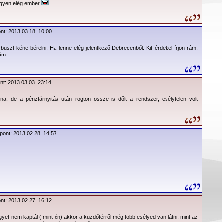
egyen elég ember
ont: 2013.03.18. 10:00
ítése
szt kéne bérelni. Ha lenne elég jelentkező Debrecenből. Kit érdekel írjon rám.
ám.
dek -
www.elvira.hu
ek -
www.menetrendek.hu
nt: 2013.03.03. 23:14
, de a pénztárnyitás után rögtön össze is dőlt a rendszer, esélytelen volt
.hu
őpont: 2013.02.28. 14:57
ont: 2013.02.27. 16:12
egyet nem kaptál ( mint én) akkor a küzdőtérről még több esélyed van látni, mint az