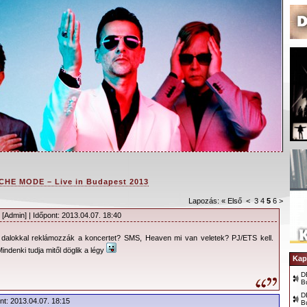
HE MODE – Live in Budapest 2013
Lapozás:
« Első
<
3
4
5
6
>
[Admin] | Időpont: 2013.04.07. 18:40
 dalokkal reklámozzák a koncertet? SMS, Heaven mi van veletek? PJ/ETS kell.
n a depeCHe MODE! Ahogy az már megszokott fél
ndenki tudja mitől döglik a légy
ulása előtt kaphatóak a jegyek az együttes
Kap
er 26-ától a budapesti jegyek is megvásárolhatók.
D
B
koncerttel kapcsolatos hasznos információkat
D
nt: 2013.04.07. 18:15
B