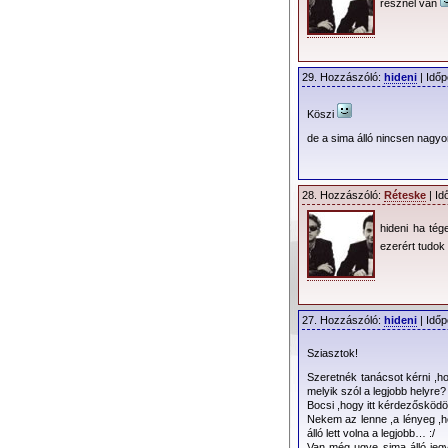
résznél van
29. Hozzászóló:
hideni
| Időp
Köszi
de a sima álló nincsen nagyo
Turné információk
Sajtótájékoztató
28. Hozzászóló:
Réteske
| Id
2013.02.26. – A jegy
hideni ha tég
ezerért tudok
A stadion kiosztás
felbontásban is megt
27. Hozzászóló:
hideni
| Időp
Sziasztok!
Szeretnék tanácsot kérni ,h
melyik szól a legjobb helyre?
Bocsi ,hogy itt kérdezőskö
Nekem az lenne ,a lényeg ,h
álló lett volna a legjobb… :/
Van még ugye sima álló jegy