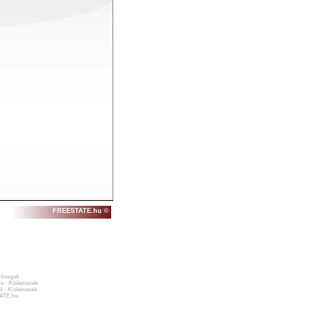
FREESTATE.hu ©
zövegek
e - Kislemezek
l - Kislemezek
ATE.hu