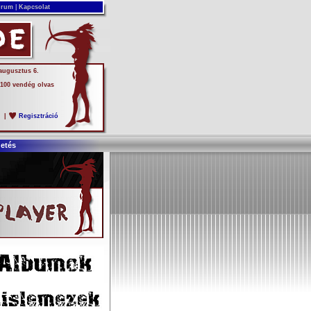
rum
|
Kapcsolat
 augusztus 6.
 100 vendég olvas
s
|
Regisztráció
detés