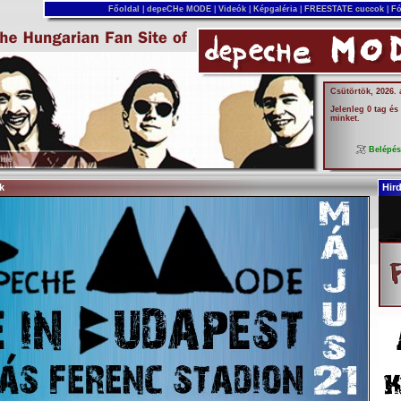
Főoldal
|
depeCHe MODE
|
Videók
|
Képgaléria
|
FREESTATE cuccok
|
Fó
Csütörtök, 2026.
Jelenleg 0 tag és
minket.
Belépé
k
Hir