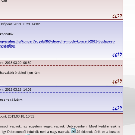
depeCHe MODE
s van
..
jegyen kijelölt megfelelő kapun érvényesíthető a belépés.
 Időpont: 2013.03.23. 14:02
eret ismét kordon fogja kettészelni. A kordon elé csak kiemelt álló
 bejutás.
 kaphatók!
jegyaruhaz.hu/koncert/egyeb/953-depeche-mode-koncert-2013-budapest-
lítése
c-stadion
gközlekedés -
BKV.hu
ont: 2013.03.20. 06:50
a valakit érdekel írjon rám.
ont: 2013.03.18. 14:03
esz -e rá igény.
pont: 2013.03.18. 10:31
orsodi vagyok, az egyetem végett vagyok Debrecenben. Mivel keddre esik a
, így Debrecenből indulnék neki a nagy napnak.
Jó ötletnek tűnik ez a buszos