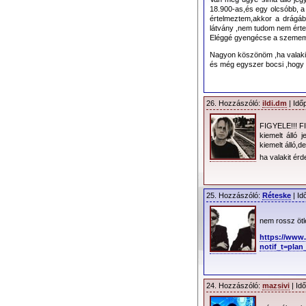
18.900-as,és egy olcsóbb, a
értelmeztem,akkor a drágább
látvány ,nem tudom nem ért
Eléggé gyengécse a szemem,s
Nagyon köszönöm ,ha valaki 
és még egyszer bocsi ,hogy 
26. Hozzászóló:
ildi.dm
| Idő
FIGYELE!!! F
kiemelt álló 
kiemelt álló,de
ha valakit érd
További információ
25. Hozzászóló:
Réteske
| Id
nem rossz ötl
Parkolás
: A Puskás
https://www
parkolás. Parkolásr
notif_t=plan_
Kapunyitás
: 2013.0
Program
:
- ??:?? - ??:?? 
24. Hozzászóló:
mazsivi
| Id
- ??:?? - ??:?? 