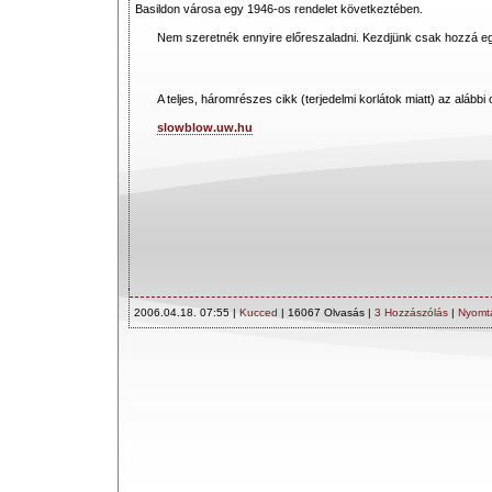
Basildon városa egy 1946-os rendelet következtében.
Nem szeretnék ennyire előreszaladni. Kezdjünk csak hozzá eg
A teljes, háromrészes cikk (terjedelmi korlátok miatt) az alábbi
slowblow.uw.hu
2006.04.18. 07:55 |
Kucced
| 16067 Olvasás |
3 Hozzászólás
|
Nyomt