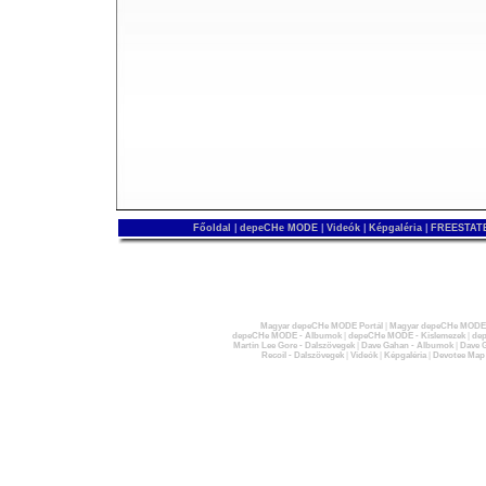
Főoldal
|
depeCHe MODE
|
Videók
|
Képgaléria
|
FREESTATE
Magyar depeCHe MODE Portál
|
Magyar depeCHe MODE 
depeCHe MODE - Albumok
|
depeCHe MODE - Kislemezek
|
dep
Martin Lee Gore - Dalszövegek
|
Dave Gahan - Albumok
|
Dave G
Recoil - Dalszövegek
|
Videók
|
Képgaléria
|
Devotee Map