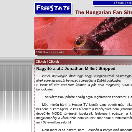
Főoldal
|
dep
Cikkek | Cikkek
Nagyító alatt: Jonathan Miller: Stripped
Ismét napvilágot látott egy nagy lélegzetvételű összefogl
törekedve igyekszik bevezetni olvasóját a DM-birodalomba.
E kicsit bő lére eresztett írásban a pár hete megjelent, 6500 
boncolgatni.
Vetkőztessük pőrére a világ egyik leghíresebb zenekarát! C
Még mielőtt bárki a Hustler TV logóját vagy egyéb más, sika
kezdene el keresgélni, le kell hűtenem a kedélyeket: nem „erotiku
depeCHe MODE történetét igyekszik feldolgozni egészen a 
megjelenéséig. A vállalkozás nem kis falat, már csak a fenti esemén
mint 37 évről beszélünk!
Nem ment el az eszem, nem – csupán a könyv első mondatából