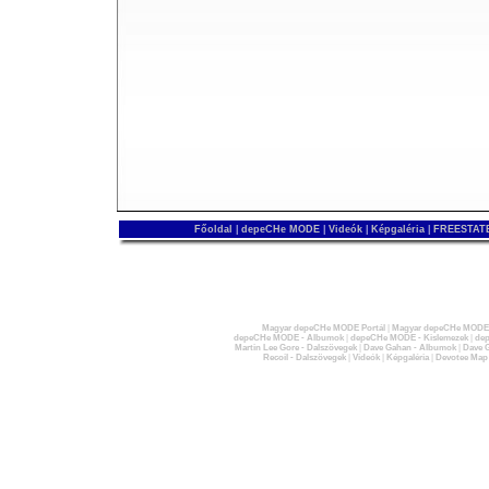
Főoldal
|
depeCHe MODE
|
Videók
|
Képgaléria
|
FREESTATE
Magyar depeCHe MODE Portál
|
Magyar depeCHe MODE 
depeCHe MODE - Albumok
|
depeCHe MODE - Kislemezek
|
dep
Martin Lee Gore - Dalszövegek
|
Dave Gahan - Albumok
|
Dave G
Recoil - Dalszövegek
|
Videók
|
Képgaléria
|
Devotee Map