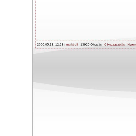
2006.05.13. 12:23 |
markbell
| 13920 Olvasás |
0 Hozzászólás
|
Nyomt