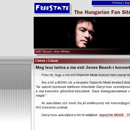
Főoldal
|
dep
Cikkek | Cikkek
Meg lesz tartva a ma esti Jones Beach-i koncer
Friss hír, hogy a ma esti Depeche Mode koncert nem marad el
Íme a hír a BONG-ról, a hivatalos Depeche Mode levelező listár
“Az aukció nyerteseit telefonon értesítette Darryl Ives személyes
a mai koncertre gőzerővel készülnek. Dave énekgyakorlatokat ve
magát.”
Az aukcióban szó esett (ha jól emlékszem) két koncertjegyrő
NY) koncertre szólnak.
Darryl Ives aukciójáról a hírt itt találjátok:
depeCHe MODE - Th