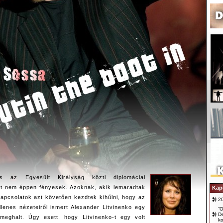
s az Egyesült Királyság közti diplomáciai
jt nem éppen fényesek. Azoknak, akik lemaradtak
Kap
 kapcsolatok azt követően kezdtek kihűlni, hogy az
2
lenes nézeteiről ismert Alexander Litvinenko egy
“O
D
meghalt. Úgy esett, hogy Litvinenko-t egy volt
ko