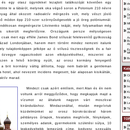
 és egy olasz ügynökkel lezajlott találkozóját követően egy
d
ütötte le a lábáról, melynek oka végső soron a Polonium 210 névre
Ú
nyag által okozott radioaktív mérgezés volt, mely vészt jósló
De
1
ő módon épp 210-szer szörnyűségesebb a jó öreg polóniumnál.
M
zándékosan megmérgezte Litvinenko teáját, mely folyamatban még
Mi
is sikerült megfertőznie. Országunk persze mélységesen
d
 csak mert egy efféle James Bond stílusát felelevenítő gyilkosság
An
Bu
ázad Londonjában, hanem mert történt mindez nemzeti italunk
Al
ely tulajdonképpen jelképe az ó stílusú tisztességnek és a fair
E
M
 özvegye ragaszkodott azon elképzeléséhez, miszerint az
B
szen a felső körökig nyúlt, az orosz kormány fenyegető
 a brit kormány váltig állította, hogy nem babrált a gentleman
Kat
 a hotel, ahol nevezett incidens megesett, bár alaposan kisikálták,
Ci
aktív marad.
E
In
Mindezt csak azért említem, mert Alan és én nem
K
voltunk arról meggyőződve, hogy megkapjuk majd a
K
vízumot az általunk nagyon várt moszkvai
Le
kiránduláshoz. Mindazonáltal, miután megvívtuk
T
küzdelmünket az orosz bürokráciával három
példányos űrlapok, hivatalos meghívók, fényképek,
TOP
személyes adatok, gyermekeink születési súlya, 10
D
B
legkedveltebb lemezünk címe, kedvenc szexuális