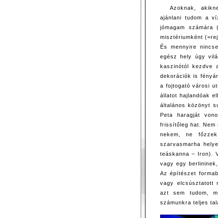
Azoknak, akikn
ajánlani tudom a v
jómagam számára (
misztériumként (=rej
És mennyire nincse
egész hely úgy vil
kaszinótól kezdve a
dekorációk is fényá
a fojtogató városi 
állatot hajlandóak e
általános közönyt 
Peta haragját von
frissítőleg hat. Nem
nekem, ne főzzek
szarvasmarha helyet
teáskanna – Iron).
vagy egy berlininek
Az építészet formab
vagy elcsúsztatott
azt sem tudom, me
számunkra teljes tal