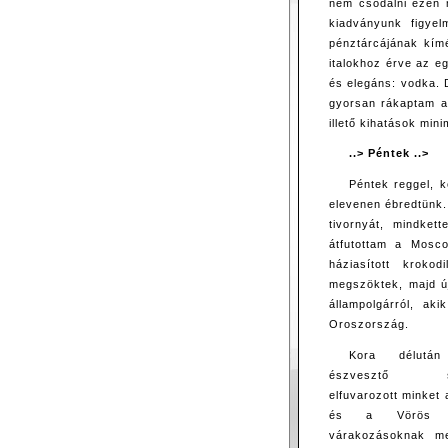
nem csodálni ezen 
kiadványunk figyel
pénztárcájának kímé
italokhoz érve az e
és elegáns: vodka. 
gyorsan rákaptam a 
illető kihatások min
..> Péntek ..>
Péntek reggel, k
elevenen ébredtünk.
tivornyát, mindket
átfutottam a Mosco
háziasított kroko
megszöktek, majd ú
állampolgárról, a
Oroszország.
Kora délután
észvesztő seb
elfuvarozott minket
és a Vörös 
várakozásoknak me