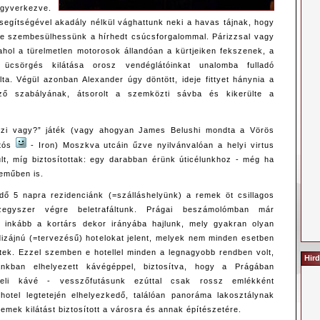
yverkezve.
segítségével akadály nélkül vághattunk neki a havas tájnak, hogy
ve szembesülhessünk a hírhedt csúcsforgalommal. Párizzsal vagy
ol a türelmetlen motorosok állandóan a kürtjeiken fekszenek, a
ücsörgés kilátása orosz vendéglátóinkat unalomba fulladó
lta. Végül azonban Alexander úgy döntött, ideje fittyet hánynia a
ző szabályának, átsorolt a szemközti sávba és kikerülte a
szi vagy?” játék (vagy ahogyan James Belushi mondta a Vörös
atós
- Iron) Moszkva utcáin űzve nyilvánvalóan a helyi virtus
lt, míg biztosítottak: egy darabban érünk úticélunkhoz - még ha
eműben is.
dő 5 napra rezidenciánk (=szálláshelyünk) a remek öt csillagos
zegyszer végre beletrafáltunk. Prágai beszámolómban már
i inkább a kortárs dekor irányába hajlunk, mely gyakran olyan
 dizájnú (=tervezésű) hotelokat jelent, melyek nem minden esetben
eltek. Ezzel szemben e hotellel minden a legnagyobb rendben volt,
Hird
nkban elhelyezett kávégéppel, biztosítva, hogy a Prágában
geli kávé - vesszőfutásunk ezúttal csak rossz emlékként
hotel legtetején elhelyezkedő, találóan panoráma lakosztálynak
emek kilátást biztosított a városra és annak építészetére.