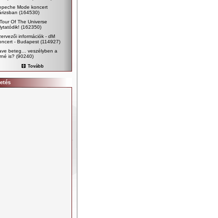
epeche Mode koncert
árizsban
(164530)
Tour Of The Universe
lytatódik!
(162350)
ervezői információk - dM
ncert - Budapest
(114927)
ave beteg… veszélyben a
rné is?
(90240)
Tovább
etés