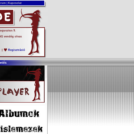
rum
|
Kapcsolat
augusztus 9.
 41 vendég olvas
s
|
Regisztráció
etés