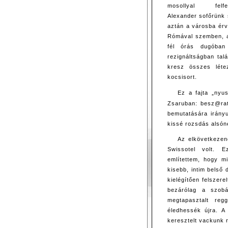
mosollyal felfeg
Alexander sofőrünk 
aztán a városba ér
Rómával szemben, ah
fél órás dugóban 
rezignáltságban talá
kresz összes léte
kocsisort.
Ez a fajta „nyu
Zsaruban: besz@r
bemutatására irányu
kissé rozsdás alsón
Az elkövetkezen
Swissotel volt. E
említettem, hogy m
kisebb, intim belső
kielégítően felszer
bezárólag a szobá
megtapasztalt reg
éledhessék újra. A 
keresztelt vackunk r