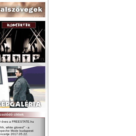
csolódó cikkek
0 éves a FREESTATE.hu
hh, white gloves!” - a
epeche Mode budapesti
ncertje 2017.05.22.