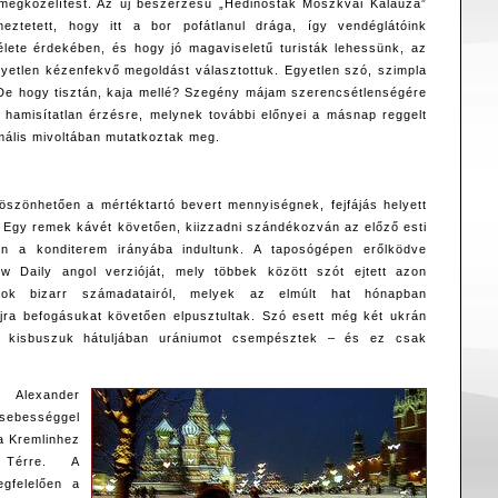
megközelítést. Az új beszerzésű „Hedinosták Moszkvai Kalauza”
meztetett, hogy itt a bor pofátlanul drága, így vendéglátóink
lete érdekében, és hogy jó magaviseletű turisták lehessünk, az
gyetlen kézenfekvő megoldást választottuk. Egyetlen szó, szimpla
De hogy tisztán, kaja mellé? Szegény májam szerencsétlenségére
hamisítatlan érzésre, melynek további előnyei a másnap reggelt
imális mivoltában mutatkoztak meg.
öszönhetően a mértéktartó bevert mennyiségnek, fejfájás helyett
 Egy remek kávét követően, kiizzadni szándékozván az előző esti
ten a konditerem irányába indultunk. A taposógépen erőlködve
w Daily angol verzióját, mely többek között szót ejtett azon
dilok bizarr számadatairól, melyek az elmúlt hat hónapban
jra befogásukat követően elpusztultak. Szó esett még két ukrán
kik kisbuszuk hátuljában urániumot csempésztek – és ez csak
 Alexander
ességgel
 a Kremlinhez
Térre. A
gfelelően a