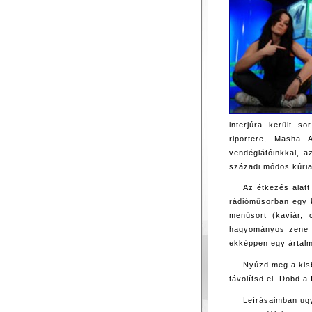
interjúra került s
riportere, Masha 
vendéglátóinkkal, a
századi módos kúria
Az étkezés alatt
rádióműsorban egy k
menüsort (kaviár, 
hagyományos zene k
ekképpen egy ártalm
Nyúzd meg a kisb
távolítsd el. Dobd a
Leírásaimban ugy