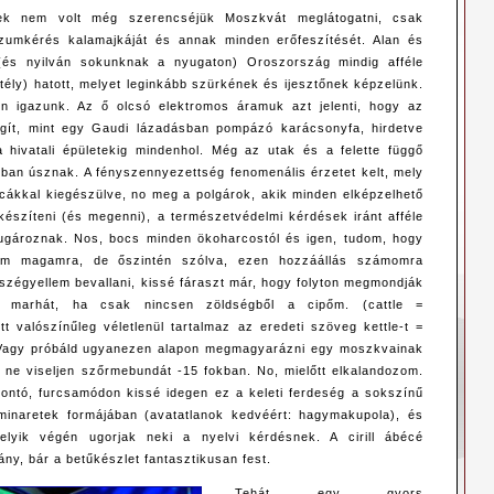
ek nem volt még szerencséjük Moszkvát meglátogatni, csak
ízumkérés kalamajkáját és annak minden erőfeszítését. Alan és
és nyilván sokunknak a nyugaton) Oroszország mindig afféle
tély) hatott, melyet leginkább szürkének és ijesztőnek képzelünk.
n igazunk. Az ő olcsó elektromos áramuk azt jelenti, hogy az
ágít, mint egy Gaudi lázadásban pompázó karácsonyfa, hirdetve
 hivatali épületekig mindenhol. Még az utak és a felette függő
rban úsznak. A fényszennyezettség fenomenális érzetet kelt, mely
utcákkal kiegészülve, no meg a polgárok, akik minden elképzelhető
lkészíteni (és megenni), a természetvédelmi kérdések iránt afféle
sugároznak. Nos, bocs minden ökoharcostól és igen, tudom, hogy
om magamra, de őszintén szólva, ezen hozzáállás számomra
 szégyellem bevallani, kissé fáraszt már, hogy folyton megmondják
 marhát, ha csak nincsen zöldségből a cipőm. (cattle =
t valószínűleg véletlenül tartalmaz az eredeti szöveg kettle-t =
 Vagy próbáld ugyanezen alapon megmagyarázni egy moszkvainak
, ne viseljen szőrmebundát -15 fokban. No, mielőtt elkalandozom.
ontó, furcsamódon kissé idegen ez a keleti ferdeség a sokszínű
 minaretek formájában (avatatlanok kedvéért: hagymakupola), és
lyik végén ugorjak neki a nyelvi kérdésnek. A cirill ábécé
ány, bár a betűkészlet fantasztikusan fest.
Tehát egy gyors