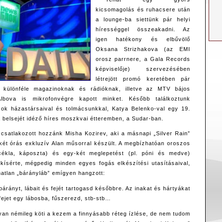
kicsomagolás és ruhacsere után
a lounge-ba siettünk pár helyi
hírességgel összeakadni. Az
igen hatékony és elbűvölő
Oksana Strizhakova (az EMI
orosz parrnere, a Gala Records
képviselője) szervezésében
létrejött promó keretében pár
or különféle magazinoknak és rádióknak, illetve az MTV bájos
Albova is mikrofonvégre kapott minket. Később találkoztunk
zok házastársaival és tolmácsunkkal, Katya Belenko-val egy 19.
 belsejét idéző híres moszkvai étteremben, a Sudar-ban.
 csatlakozott hozzánk Misha Kozirev, aki a másnapi „Silver Rain”
ét órás exkluzív Alan műsorral készült. A megbízhatóan oroszos
cékla, káposzta) és egy-két meglepetést (pl. póni és medve)
ísérte, mégpedig minden egyes fogás elkészítési utasításaival,
atlan „bárányláb” emígyen hangzott:
árányt, lábait és fejét tartogasd későbbre. Az inakat és hártyákat
 fejet egy lábosba, fűszerezd, stb-stb…
an némileg köti a kezem a finnyásabb réteg ízlése, de nem tudom