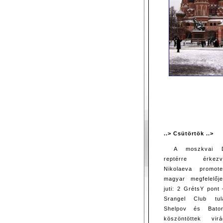
..> Csütörtök ..>
A moszkvai D
reptérre érke
Nikolaeva promoter
magyar megfelelője
juti: 2 GrétsY pont
Srangel Club tula
Shelpov és Bato
köszöntöttek vir