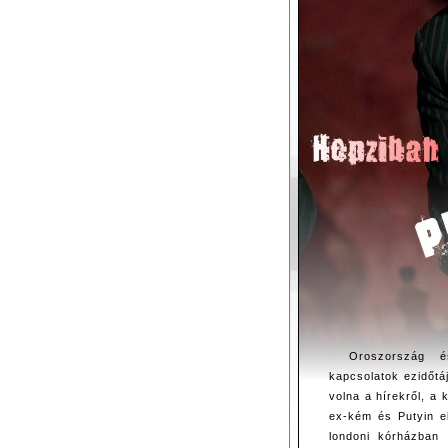
Oroszország é
kapcsolatok ezidőtá
volna a hírekről, a
ex-kém és Putyin el
londoni kórházban 