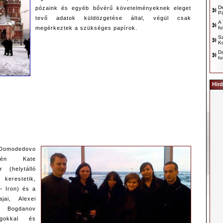
D
pózaink és egyéb bővérű követelményeknek eleget
P
tevő adatok küldözgetése által, végül csak
A 
fo
megérkeztek a szükséges papírok.
Sz
Ko
D
tu
Hird
omodedovo
zvén Kate
 (helytálló
 kerestetik,
 – Iron) és a
jai, Alexei
r Bogdanov
ágokkal és