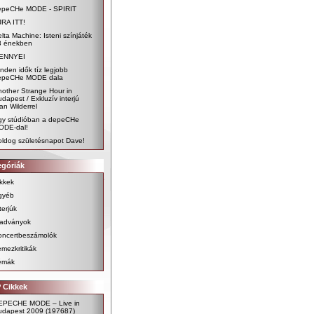
epeCHe MODE - SPIRIT
JRA ITT!
lta Machine: Isteni színjáték
3 énekben
ENNYEI
nden idők tíz legjobb
epeCHe MODE dala
other Strange Hour in
dapest / Exkluzív interjú
an Wilderrel
gy stúdióban a depeCHe
ODE-dal!
oldog születésnapot Dave!
egóriák
kkek
gyéb
terjúk
iadványok
oncertbeszámolók
mezkritikák
émák
 Cikkek
EPECHE MODE – Live in
udapest 2009
(197687)