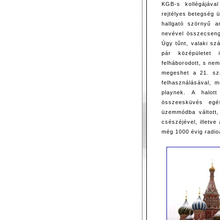
KGB-s kollégájával
rejtélyes betegség 
hallgató szörnyű a
nevével összecseng
Úgy tűnt, valaki s
pár középületet 
felháborodott, s nem
megeshet a 21. sz
felhasználásával, m
playnek. A halott
összeesküvés egé
üzemmódba váltott,
csészéjével, illetve
még 1000 évig radio