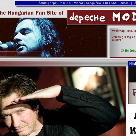
Főoldal
|
depeCHe MODE
|
Videók
|
Képgaléria
|
FREESTATE cuccok
|
Fó
Vasárnap, 2026. 
Jelenleg 0 tag és
minket.
Belépé
Hird