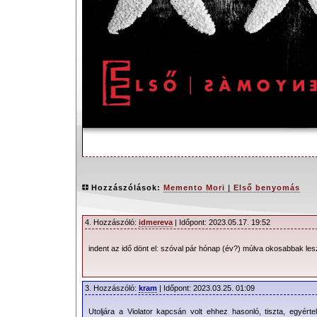
Hozzászólások:
Memento Mori | Első benyomás
4. Hozzászóló:
idmereva
| Időpont: 2023.05.17. 19:52
indent az idő dönt el: szóval pár hónap (év?) múlva okosabbak le
Nem terveztem élménybeszámolót 
meghallgatása után. Viszont azon 
hogy egy Facebook hozzászólásra vála
3. Hozzászóló:
kram
| Időpont: 2023.03.25. 01:09
hosszú lenni a mondanivaló. Végül ez
Utoljára a Violator kapcsán volt ehhez hasonló, tiszta, egyé