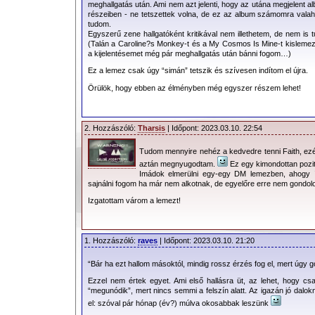
belőle és úgy gondoltam másokkal is m
meghallgatás után. Ami nem azt jelenti, hogy az utána megjelent 
részeiben - ne tetszettek volna, de ez az album számomra valah
hogy nem említek meg minden dalt. Am
tudom.
Egyszerű zene hallgatóként kritikával nem illethetem, de nem is
után nyomott hagytak bennem, azt prób
(Talán a Caroline?s Monkey-t és a My Cosmos Is Mine-t kislemezre
a kijelentésemet még pár meghallgatás után bánni fogom…)
SPOILER!
Ez a lemez csak úgy “simán” tetszik és szívesen indítom el újra.
Örülök, hogy ebben az élményben még egyszer részem lehet!
A magam részéről kimerem mondan
legslágeresebb dal az albumon. A da
bemutatni, számomra az
Enjoy The Si
2. Hozzászóló:
Tharsis
| Időpont: 2023.03.10. 22:54
Viszont szinte minden dal kiemelkedi
Tudom mennyire nehéz a kedvedre tenni Faith, ezért 
mesél, csak megfelelő nyitott szívre
aztán megnyugodtam.
Ez egy kimondottan pozit
szívvel kell hallgatni.
Imádok elmerülni egy-egy DM lemezben, ahogy ír
sajnálni fogom ha már nem alkotnak, de egyelőre erre nem gondol
A korong hangzásvilága nyer
Izgatottam várom a lemezt!
hangszínekkel, itt-ott
Broken Fram
hangszínek, ritmusok, mégis kissé Ma
1. Hozzászóló:
raves
| Időpont: 2023.03.10. 21:20
Eredendően minden dalt átjár a vel
“Bár ha ezt hallom másoktól, mindig rossz érzés fog el, mert úgy g
hangulat. Véleményem szerint maga az
Ezzel nem értek egyet. Ami első hallásra üt, az lehet, hogy csa
Spirit
- bár a zenekar karrierjének m
“megunódik”, mert nincs semmi a felszín alatt. Az igazán jó dalok
felülmúlni, de a
Delta Machine
is kevés
el: szóval pár hónap (év?) múlva okosabbak leszünk