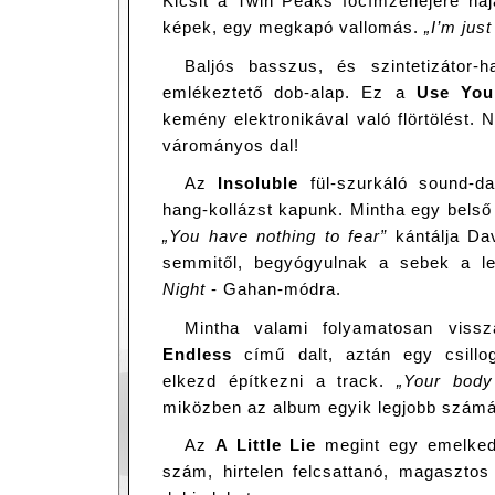
Kicsit a Twin Peaks főcímzenéjére haj
képek, egy megkapó vallomás.
„I’m just
Baljós basszus, és szintetizátor-
emlékeztető dob-alap. Ez a
Use You
kemény elektronikával való flörtölést.
várományos dal!
Az
Insoluble
fül-szurkáló sound-da
hang-kollázst kapunk. Mintha egy belső
„You have nothing to fear”
kántálja Da
semmitől, begyógyulnak a sebek a l
Night
- Gahan-módra.
Mintha valami folyamatosan vissz
Endless
című dalt, aztán egy csillo
elkezd építkezni a track.
„Your body
miközben az album egyik legjobb számát
Az
A Little Lie
megint egy emelkede
szám, hirtelen felcsattanó, magasztos 