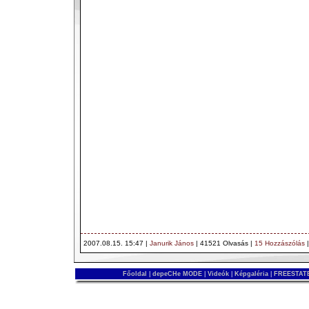
2007.08.15. 15:47 |
Janurik János
| 41521 Olvasás |
15 Hozzászólás
Főoldal
|
depeCHe MODE
|
Videók
|
Képgaléria
|
FREESTATE