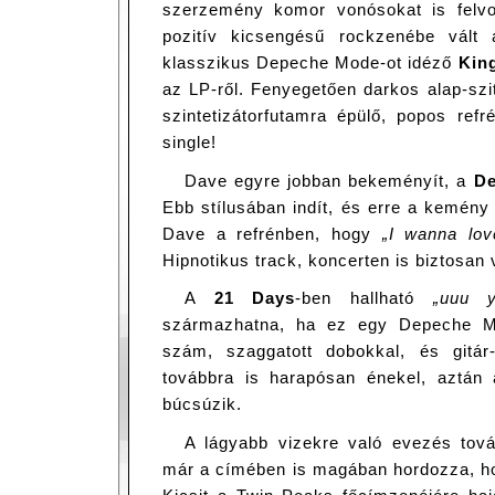
szerzemény komor vonósokat is felvo
pozitív kicsengésű rockzenébe vált
klasszikus Depeche Mode-ot idéző
Kin
az LP-ről. Fenyegetően darkos alap-szi
szintetizátorfutamra épülő, popos ref
single!
Dave egyre jobban bekeményít, a
De
Ebb stílusában indít, és erre a kemény
Dave a refrénben, hogy
„I wanna lov
Hipnotikus track, koncerten is biztosan 
A
21 Days
-ben hallható
„uuu y
származhatna, ha ez egy Depeche M
szám, szaggatott dobokkal, és gitár
továbbra is harapósan énekel, aztá
búcsúzik.
A lágyabb vizekre való evezés tová
már a címében is magában hordozza, ho