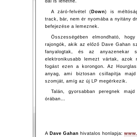
dal is lehetne.
A záró-felvétel (
Down
) is méltósá
track, bár, nem ér nyomába a nyitány 
befejezése a lemeznek.
Összességében elmondható, hog
rajongók, akik az előző Dave Gahan sz
fanyalogtak, és az anyazenekar st
elektronikusabb lemezt vártak, azok
fogást ezen a korongon. Az Hourglas
anyag, ami biztosan csillapítja ma
szomját, amíg az új LP megérkezik.
Talán, gyorsabban peregnek maj
órában…
A
Dave Gahan
hivatalos honlapja:
www.