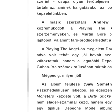
szerint - csupa olyan (erőteljesen e
tartalmaz, aminek hallgatásakor az ib
képzeletünkben.
A másik szerzőtárs,
Andrew 
közreműködött a Playing The 
szerzeményeken, és Martin Gore pa
laptopot, valamint társ-producerkedett 
A Playing The Angel-ön megjelent Da
adva volt tehát egy jól bevált sze
változtattak, hanem a legutóbbi Dep
Gahan-írta számok stílusában rakták ös
Mégpedig, milyen jól!
Az album felütése (
Saw Someth
Pszichedelikusan lebegős, és egész
Monsters
kezdete volt, a
Dirty Sticky
nem sláger-számmal kezd, hanem egy 
egy tipikus Depeche Mode albumzá