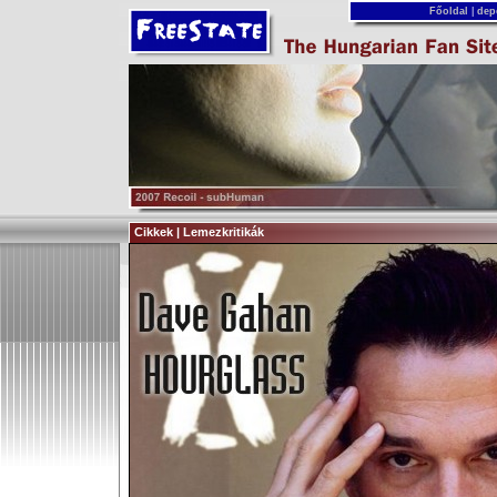
Főoldal
|
dep
Cikkek | Lemezkritikák