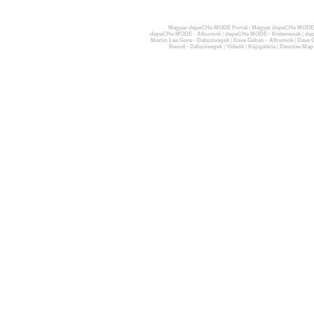
Magyar depeCHe MODE Portál
|
Magyar depeCHe MODE 
depeCHe MODE - Albumok
|
depeCHe MODE - Kislemezek
|
dep
Martin Lee Gore - Dalszövegek
|
Dave Gahan - Albumok
|
Dave G
Recoil - Dalszövegek
|
Videók
|
Képgaléria
|
Devotee Map