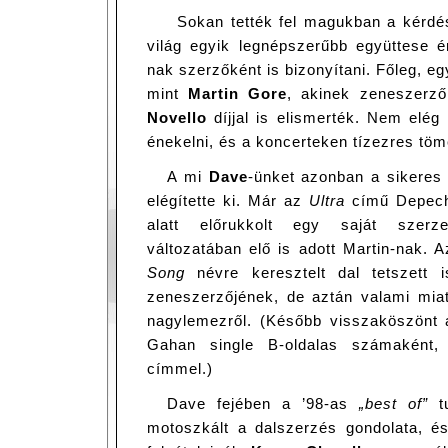
Sokan tették fel magukban a kérdé
világ egyik legnépszerűbb együttese 
nak szerzőként is bizonyítani. Főleg, eg
mint
Martin Gore
, akinek zeneszerző
Novello
díjjal is elismerték. Nem elég 
énekelni, és a koncerteken tízezres tö
A mi
Dave
-ünket azonban a sikeres
elégítette ki. Már az
Ultra
című Depech
alatt előrukkolt egy saját szerz
változatában elő is adott Martin-nak.
Song
névre keresztelt dal tetszett
zeneszerzőjének, de aztán valami miat
nagylemezről. (Később visszaköszönt
Gahan single B-oldalas számaként
címmel.)
Dave fejében a ’98-as
„best of”
tu
motoszkált a dalszerzés gondolata, 