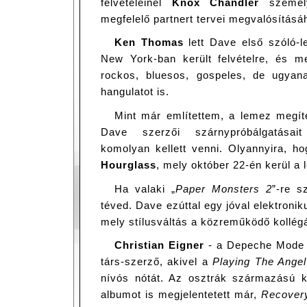
felvételeinél
Knox Chandler
személy
megfelelő partnert tervei megvalósításá
Ken Thomas
lett Dave első szóló-
New York-ban került felvételre, és m
rockos, bluesos, gospeles, de ugyan
hangulatot is.
Mint már említettem, a lemez megít
Dave szerzői szárnypróbálgatásai
komolyan kellett venni. Olyannyira, ho
Hourglass
, mely október 22-én kerül a 
Ha valaki „
Paper Monsters 2
”-re s
téved. Dave ezúttal egy jóval elektronik
mely stílusváltás a közreműködő kollég
Christian Eigner
- a Depeche Mode 
társ-szerző, akivel a
Playing The Angel
nívós nótát. Az osztrák származású ko
albumot is megjelentetett már,
Recover