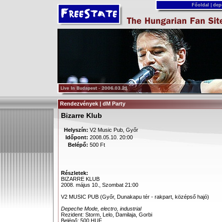
Főoldal
|
dep
Rendezvények | dM Party
Bizarre Klub
Helyszín:
V2 Music Pub, Győr
Időpont:
2008.05.10. 20:00
Belépő:
500 Ft
Részletek:
BIZARRE KLUB
2008. május 10., Szombat 21:00
V2 MUSIC PUB (Győr, Dunakapu tér - rakpart, középső hajó)
Depeche Mode, electro, industrial
Rezident: Storm, Lelo, Damilaja, Gorbi
Belépő: 500 HUF