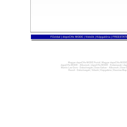
Főoldal
|
depeCHe MODE
|
Videók
|
Képgaléria
|
FREESTATE
Magyar depeCHe MODE Portál
|
Magyar depeCHe MODE 
depeCHe MODE - Albumok
|
depeCHe MODE - Kislemezek
|
dep
Martin Lee Gore - Dalszövegek
|
Dave Gahan - Albumok
|
Dave G
Recoil - Dalszövegek
|
Videók
|
Képgaléria
|
Devotee Map