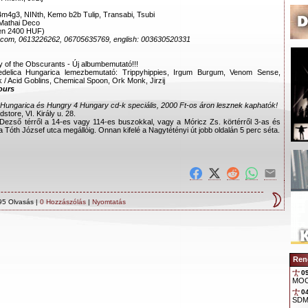
4m4g3, NINth, Kemo b2b Tulip, Transabi, Tsubi
 Mathai Deco
ben 2400 HUF)
ds.com, 0613226262, 06705635769, english: 003630520331
 the Obscurants - Új albumbemutató!!!
elica Hungarica lemezbemutató: Trippyhippies, Irgum Burgum, Venom Sense,
 / Acid Goblins, Chemical Spoon, Ork Monk, Jirzij
ours
 Hungarica és Hungry 4 Hungary cd-k speciális, 2000 Ft-os áron lesznek kaphatók!
tore, VI. Király u. 28.
 Dezső térről a 14-es vagy 114-es buszokkal, vagy a Móricz Zs. körtérről 3-as és
 Tóth József utca megállóig. Onnan kifelé a Nagytétényi út jobb oldalán 5 perc séta.
95 Olvasás |
0 Hozzászólás
|
Nyomtatás
Ren
0