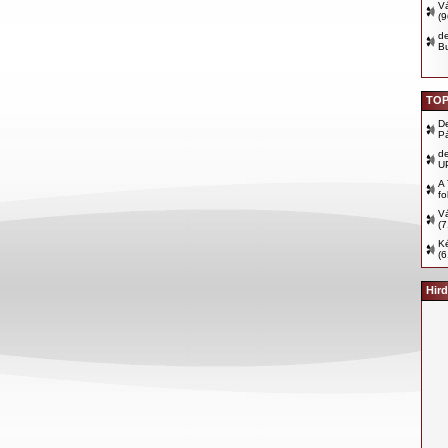
Vá
(
d
B
TOP
D
P
d
U
A 
fo
Vá
(7
Ké
(6
Hird