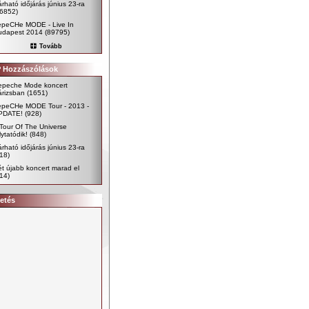
rható időjárás június 23-ra
96852)
epeCHe MODE - Live In
udapest 2014
(89795)
Tovább
 Hozzászólások
epeche Mode koncert
árizsban
(1651)
epeCHe MODE Tour - 2013 -
PDATE!
(928)
Tour Of The Universe
lytatódik!
(848)
rható időjárás június 23-ra
18)
t újabb koncert marad el
14)
etés