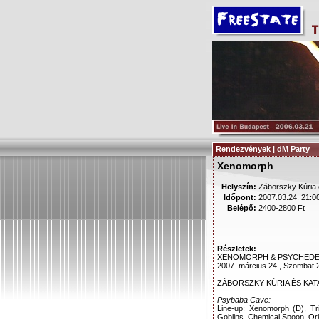
Rendezvények | dM Party
Xenomorph
Helyszín:
Záborszky Kúria
Időpont:
2007.03.24. 21:0
Belépő:
2400-2800 Ft
Részletek:
XENOMORPH & PSYCHEDE
2007. március 24., Szombat 
ZÁBORSZKY KÚRIA ÉS KATAK
Psybaba Cave:
Line-up: Xenomorph (D), Tr
Goblins, Chemical Spoon, Ork