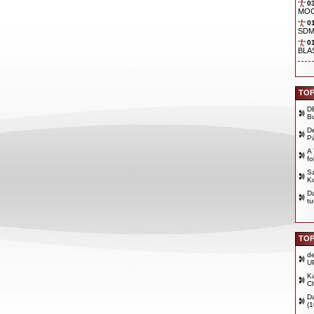
0
TOP
D
B
D
P
A 
fo
Sz
Ko
D
tu
TOP
d
U
Ka
Ch
D
(