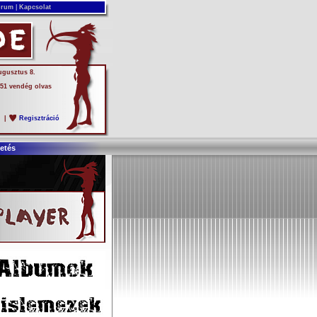
rum
|
Kapcsolat
ugusztus 8.
 51 vendég olvas
s
|
Regisztráció
etés