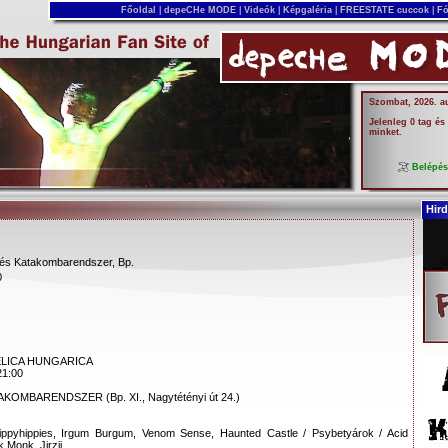
Főoldal
|
depeCHe MODE
|
Videók
|
Képgaléria
|
FREESTATE cuccok
|
Fó
Szombat, 2026. a
Jelenleg 0 tag és
minket.
Belépé
Hird
 és Katakombarendszer, Bp.
0
LICA HUNGARICA
21:00
OMBARENDSZER (Bp. XI., Nagytétényi út 24.)
ippyhippies, Irgum Burgum, Venom Sense, Haunted Castle / Psybetyárok / Acid
 Monk, Jirzij