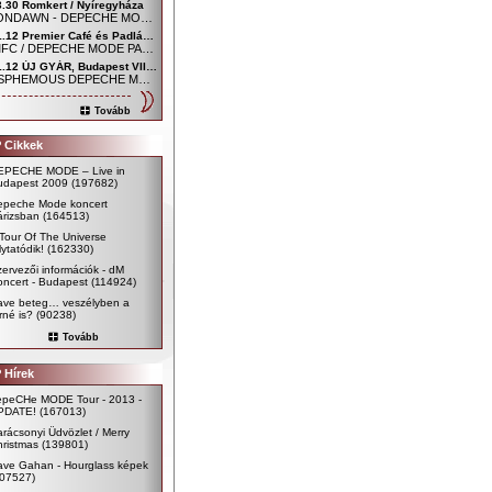
3.30 Romkert / Nyíregyháza
MOONDAWN - DEPECHE MODE FAN CLUB NYÍREGYHÁZA
01.12 Premier Café és Padlás Music Club, Szombathely - Főtér / Uránia udvar
SDMFC / DEPECHE MODE PARTY
01.12 ÚJ GYÁR, Budapest VIII. kerület, Mária utca 54.
BLASPHEMOUS DEPECHE MODE CLUB
Tovább
 Cikkek
EPECHE MODE – Live in
udapest 2009
(197682)
epeche Mode koncert
árizsban
(164513)
Tour Of The Universe
lytatódik!
(162330)
ervezői információk - dM
ncert - Budapest
(114924)
ave beteg… veszélyben a
rné is?
(90238)
Tovább
 Hírek
epeCHe MODE Tour - 2013 -
PDATE!
(167013)
rácsonyi Üdvözlet / Merry
ristmas
(139801)
ave Gahan - Hourglass képek
107527)