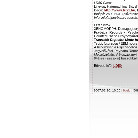
LD50 Cave:
Line-up: Hatemachina, Sis, d
Deco:
http://www.trixx.hu
,
Belépő: 2800 HUF (elővétel
Info: info[at]psybaba-recor
Plusz infók:
XENOMORPH: Demagoguery of
Psybaba Records - Psyched
Haunted Castle / Psybetyárok
Transabi:
Depeche Mode h
Tsubi: futurepop / EBM hours
A helyszínen a Psychedelica
Jegyelővétel: Psybaba Records
Megközelítés:
A Kosztolányi
941-es (éjszakai) buszokkal a
Bővebb infó:
LD50
2007.02.26. 10:55 |
liquid
| 50