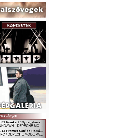
dezvények
9.01 Romkert / Nyíregyháza
MOONDAWN - DEPECHE MODE FAN CLUB NYÍREGYHÁZA
04.13 Premier Café és Padlás Music Club, Szombathely - Főtér / Uránia udvar
SDMFC / DEPECHE MODE PARTY