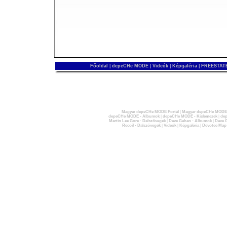
Főoldal
|
depeCHe MODE
|
Videók
|
Képgaléria
|
FREESTATE
Magyar depeCHe MODE Portál
|
Magyar depeCHe MODE 
depeCHe MODE - Albumok
|
depeCHe MODE - Kislemezek
|
dep
Martin Lee Gore - Dalszövegek
|
Dave Gahan - Albumok
|
Dave G
Recoil - Dalszövegek
|
Videók
|
Képgaléria
|
Devotee Map