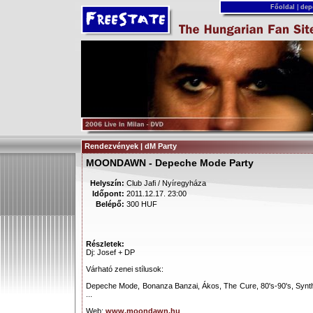
Főoldal
|
dep
Rendezvények | dM Party
MOONDAWN - Depeche Mode Party
Helyszín:
Club Jafi / Nyíregyháza
Időpont:
2011.12.17. 23:00
Belépő:
300 HUF
Részletek:
Dj: Josef + DP
Várható zenei stílusok:
Depeche Mode, Bonanza Banzai, Ákos, The Cure, 80's-90's, Synt
...
Web:
www.moondawn.hu