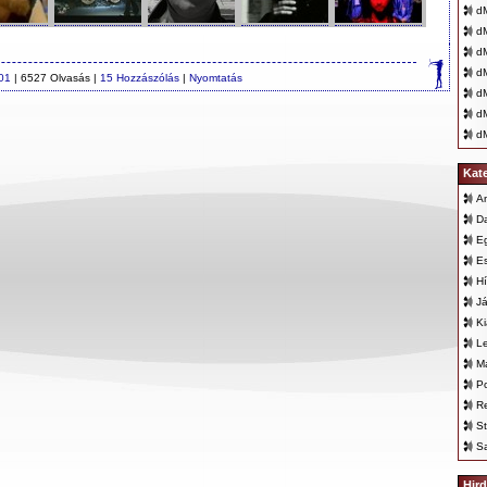
dM
dM
dM
dM
01
| 6527 Olvasás |
15 Hozzászólás
|
Nyomtatás
dM
dM
dM
Kat
An
D
E
E
Hí
Já
K
L
Ma
Po
Re
St
Sa
Hird