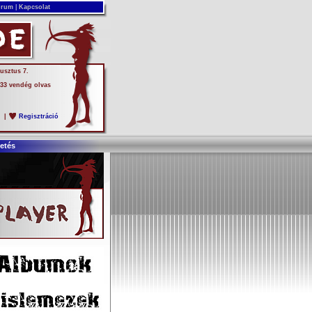
rum
|
Kapcsolat
usztus 7.
 33 vendég olvas
s
|
Regisztráció
etés