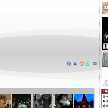
Kap
dM
dM
dM