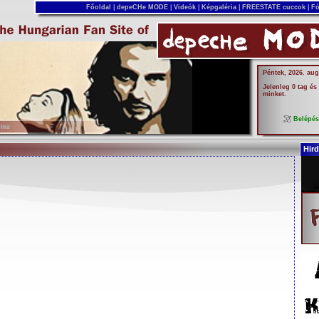
Főoldal
|
depeCHe MODE
|
Videók
|
Képgaléria
|
FREESTATE cuccok
|
Fó
Péntek, 2026. aug
Jelenleg 0 tag és
minket.
Belépé
Hird