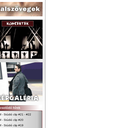
csolódó hírek
 - Stúdió clip #21 - #22
 - Stúdió clip #20
 - Stúdió clip #19