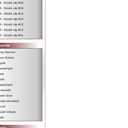
 - Stúdió clip #18
 - Stúdió clip #16
 - Stúdió clip #15
 - Stúdió clip #14
 - Stúdió clip #13
 - Stúdió clip #12
 - Stúdió clip #11
egóriák
dy Fletcher
ave Gahan
gyéb
semények
rek
ték
iadványok
emezinfó
rtin Gore
rtál információ
coil
údió Videók
jtó
etés