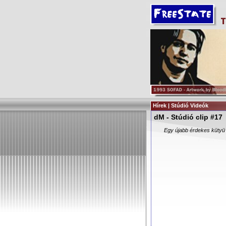
Hírek | Stúdió Videók
dM - Stúdió clip #17
Egy újabb érdekes kütyü