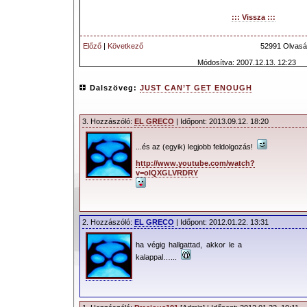
::: Vissza :::
Előző
|
Következő
52991 Olvasá
Módosítva: 2007.12.13. 12:23
Dalszöveg:
JUST CAN’T GET ENOUGH
3. Hozzászóló:
EL GRECO
| Időpont: 2013.09.12. 18:20
...és az (egyik) legjobb feldolgozás!
http://www.youtube.com/watch?
v=olQXGLVRDRY
2. Hozzászóló:
EL GRECO
| Időpont: 2012.01.22. 13:31
ha végig hallgattad, akkor le a
kalappal…...