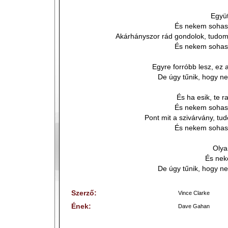
Együt
És nekem sohas
Akárhányszor rád gondolok, tudom,
És nekem sohas
Egyre forróbb lesz, ez 
De úgy tűnik, hogy n
És ha esik, te 
És nekem sohas
Pont mit a szivárvány, tu
És nekem sohas
Olya
És nek
De úgy tűnik, hogy n
Szerző:
Vince Clarke
Ének:
Dave Gahan