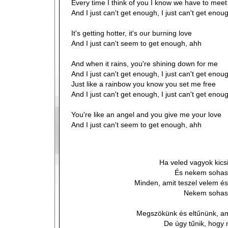
Every time I think of you I know we have to meet
And I just can't get enough, I just can't get enou
It's getting hotter, it's our burning love
And I just can't seem to get enough, ahh
And when it rains, you're shining down for me
And I just can't get enough, I just can't get enou
Just like a rainbow you know you set me free
And I just can't get enough, I just can't get enou
You're like an angel and you give me your love
And I just can't seem to get enough, ahh
Ha veled vagyok kics
És nekem sohas
Minden, amit teszel velem é
Nekem sohase
Megszökünk és eltűnünk, am
De úgy tűnik, hogy