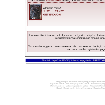
1. Hozzászóló:
Precious101
[Admin] | Időpont: 2012.01.22. 10:11
A legjobb remix!
JUST CAN?T
GET ENOUGH
Hozzászólás írásához be kell jelentkezned, ezt a
belépési
oldalon
regisztráltál azt a
regisztrációs
oldalon tudo
You must be logged to post comments, You can enter on the
login 
can do so on the
registration pag
Főoldal
|
depeCHe MODE
|
Videók
|
Képgaléria
|
FREESTATE
Magyar depeCHe MODE Portál
|
Magyar depeCHe MODE 
depeCHe MODE - Albumok
|
depeCHe MODE - Kislemezek
|
dep
Martin Lee Gore - Dalszövegek
|
Dave Gahan - Albumok
|
Dave G
Recoil - Dalszövegek
|
Videók
|
Képgaléria
|
Devotee Map