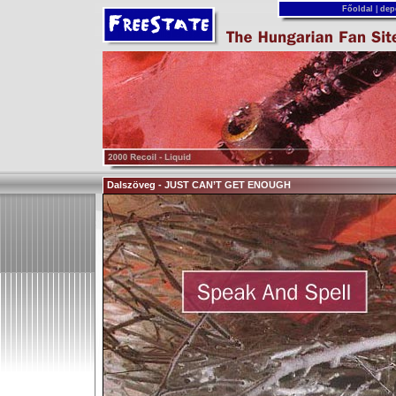
Főoldal
|
dep
Dalszöveg - JUST CAN’T GET ENOUGH