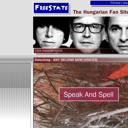
Főoldal
|
dep
Dalszöveg - ANY SECOND NOW (VOICES)