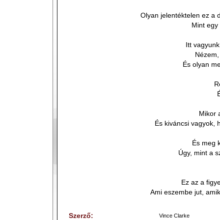
Olyan jelentéktelen ez a d
Mint egy 
Itt vagyunk
Nézem, 
És olyan me
R
É
Mikor 
És kiváncsi vagyok, 
És meg ke
Úgy, mint a s
Ez az a figy
Ami eszembe jut, ami
Szerző:
Vince Clarke