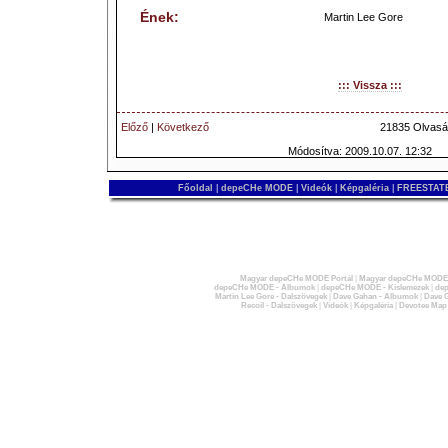
Ének:
Martin Lee Gore
::: Vissza :::
Előző
|
Következő
21835 Olvasá
Módosítva: 2009.10.07. 12:32
Főoldal
|
depeCHe MODE
|
Videók
|
Képgaléria
|
FREESTATE
Magyar depeCHe MODE Portál
|
Magyar depeCHe MODE 
depeCHe MODE - Albumok
|
depeCHe MODE - Kislemezek
|
dep
Martin Lee Gore - Dalszövegek
|
Dave Gahan - Albumok
|
Dave G
Recoil - Dalszövegek
|
Videók
|
Képgaléria
|
Devotee Map