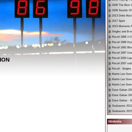
2006 The Best O
2009 Sounds Of
2013 Delta Mac
2017 Spirit
2023 Memento 
Singles and B-s
Recoil 1986 1+2
Recoil 1988 Hyd
Recoil 1992 Bloo
Recoil 1997 Un
ION
Recoil 2000 Liqu
Recoil 2007 su
Recoil - Singles
Martin Lee Gore
Martin Lee Gore
Martin Lee Gore
Dave Gahan 200
Dave Gahan 200
Dave Gahan - Si
Soulsavers 2012
Soulsavers 2015
Hirdetés