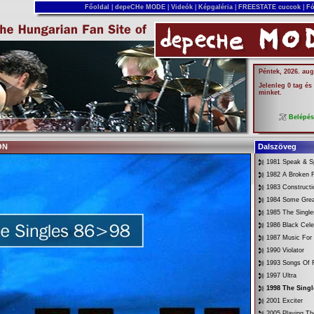
Főoldal
|
depeCHe MODE
|
Videók
|
Képgaléria
|
FREESTATE cuccok
|
Fó
Péntek, 2026. aug
Jelenleg 0 tag és
minket.
Belépé
ON
Dalszöveg
1981 Speak & Sp
1982 A Broken 
1983 Constructi
1984 Some Gre
1985 The Singl
1986 Black Cele
1987 Music For
1990 Violator
1993 Songs Of F
1997 Ultra
1998 The Singl
2001 Exciter
2005 Playing Th