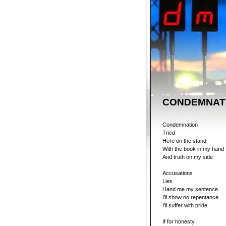
CONDEMNAT
Condemnation
Tried
Here on the stand
With the book in my hand
And truth on my side
Accusations
Lies
Hand me my sentence
I’ll show no repentance
I’ll suffer with pride
If for honesty