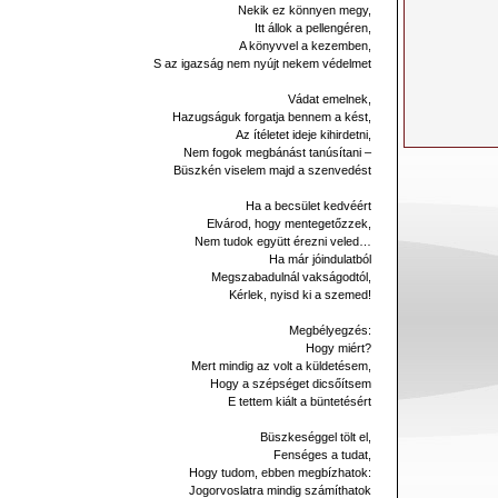
Nekik ez könnyen megy,
Itt állok a pellengéren,
A könyvvel a kezemben,
S az igazság nem nyújt nekem védelmet
Vádat emelnek,
Hazugságuk forgatja bennem a kést,
Az ítéletet ideje kihirdetni,
Nem fogok megbánást tanúsítani –
Büszkén viselem majd a szenvedést
Ha a becsület kedvéért
Elvárod, hogy mentegetőzzek,
Nem tudok együtt érezni veled…
Ha már jóindulatból
Megszabadulnál vakságodtól,
Kérlek, nyisd ki a szemed!
Megbélyegzés:
Hogy miért?
Mert mindig az volt a küldetésem,
Hogy a szépséget dicsőítsem
E tettem kiált a büntetésért
Büszkeséggel tölt el,
Fenséges a tudat,
Hogy tudom, ebben megbízhatok:
Jogorvoslatra mindig számíthatok