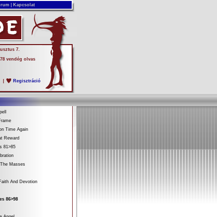
rum
|
Kapcsolat
usztus 7.
 78 vendég olvas
s
|
Regisztráció
ell
Frame
on Time Again
at Reward
es 81>85
bration
 The Masses
aith And Devotion
es 86>98
e Angel