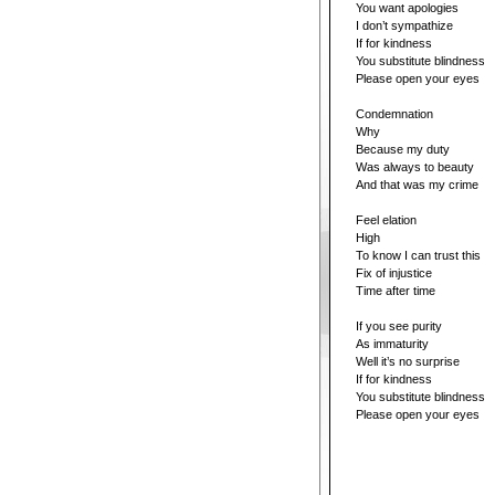
You want apologies
I don’t sympathize
If for kindness
You substitute blindness
Please open your eyes
Condemnation
Why
Because my duty
Was always to beauty
And that was my crime
Feel elation
High
To know I can trust this
Fix of injustice
Time after time
If you see purity
As immaturity
Well it’s no surprise
If for kindness
You substitute blindness
Please open your eyes