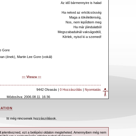
Az idő bármennyire is halad
Ha neked az erkölcsösség
Maga a tökéletlenség,
Nos, nem lepődtem meg
Ha már jóindulatból
Megszabadulnál vakságodtól,
Kérlek, nyisd ki a szemed!
ee Gore
n (ének), Martin Lee Gore (vokál)
::: Vissza :::
9442 Olvasás |
0 Hozzászólás
|
Nyomtatás
Módosítva: 2006.08.11. 16:36
ATION
Itt még nincsenek hozzászólások.
 jelentkezned, ezt a
belépési
oldalon megteheted. Amennyiben még nem