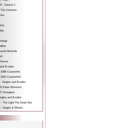
f - Volume 1
 The Universe
hine
Mori
ides
rology
dline
sound Methods
id
bHuman
 and B-sides
 1989 Counterfeit
 2003 Counterfeit²
 - Singles and B-sides
3 Paper Monsters
7 Hourglass
ngles and B-sides
 - The Light The Dead See
 - Angels & Ghosts