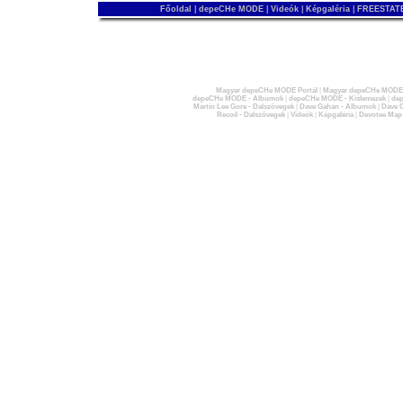
Főoldal
|
depeCHe MODE
|
Videók
|
Képgaléria
|
FREESTATE
Magyar depeCHe MODE Portál
|
Magyar depeCHe MODE 
depeCHe MODE - Albumok
|
depeCHe MODE - Kislemezek
|
dep
Martin Lee Gore - Dalszövegek
|
Dave Gahan - Albumok
|
Dave G
Recoil - Dalszövegek
|
Videók
|
Képgaléria
|
Devotee Map