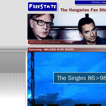
Főoldal
|
dep
Dalszöveg - WALKING IN MY SHOES