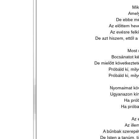
Mik
Amely
De ebbe mé
Az előttem hev
Az evésre felkí
De azt hiszem, ettől 
Most 
Bocsánatot kér
De mielőtt következtet
Próbáld ki, mil
Próbáld ki, mil
Nyomaimat köv
Ugyanazon kín
Ha pró
Ha próba
Az 
Az ille
A bűnbak szerepé
De Isten a tanúm, ti