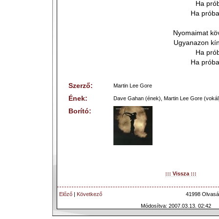
Ha pró
Ha próba
Nyomaimat köv
Ugyanazon kín
Ha pró
Ha próba
Szerző:
Martin Lee Gore
Ének:
Dave Gahan (ének), Martin Lee Gore (vokál
Borító:
::: Vissza :::
Előző
|
Következő
41998 Olvasá
Módosítva: 2007.03.13. 02:42