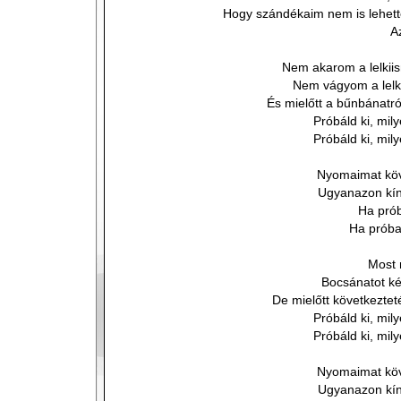
Hogy szándékaim nem is lehe
A
Nem akarom a lelkiis
Nem vágyom a lelk
És mielőtt a bűnbánatró
Próbáld ki, mil
Próbáld ki, mil
Nyomaimat köv
Ugyanazon kín
Ha pró
Ha próba
Most 
Bocsánatot kér
De mielőtt következtet
Próbáld ki, mil
Próbáld ki, mil
Nyomaimat köv
Ugyanazon kín