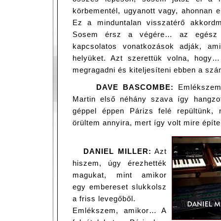
körbementél, ugyanott vagy, ahonnan eli
Ez a minduntalan visszatérő akkordme
Sosem érsz a végére… az egész s
kapcsolatos vonatkozások adják, am
helyüket. Azt szerettük volna, hogy…
megragadni és kiteljesíteni ebben a sz
DAVE BASCOMBE:
Emlékszem,
Martin első néhány szava így hangzott
géppel éppen Párizs felé repültünk, 
örültem annyira, mert így volt mire épít
DANIEL MILLER:
Azt
hiszem, úgy érezhették
magukat, mint amikor
egy embereset slukkolsz
a friss levegőből.
Emlékszem, amikor… A