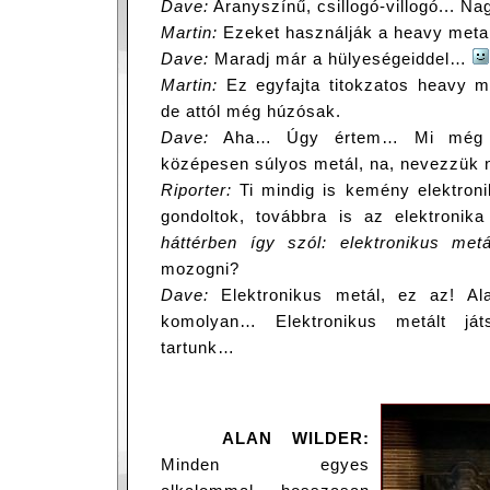
Dave:
Aranyszínű, csillogó-villogó... Na
Martin:
Ezeket használják a heavy meta
Dave:
Maradj már a hülyeségeiddel…
Martin:
Ez egyfajta titokzatos heavy me
de attól még húzósak.
Dave:
Aha… Úgy értem… Mi még mi
középesen súlyos metál, na, nevezzük 
Riporter:
Ti mindig is kemény elektronik
gondoltok, továbbra is az elektronik
háttérben így szól: elektronikus metá
mozogni?
Dave:
Elektronikus metál, ez az! Ala
komolyan… Elektronikus metált játs
tartunk…
ALAN WILDER:
Minden egyes