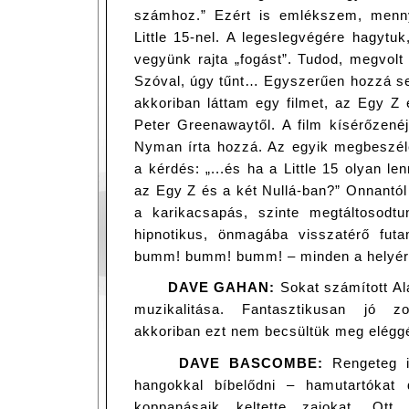
számhoz.” Ezért is emlékszem, menny
Little 15-nel. A legeslegvégére hagytu
vegyünk rajta „fogást”. Tudod, megvol
Szóval, úgy tűnt… Egyszerűen hozzá se
akkoriban láttam egy filmet, az Egy Z 
Peter Greenawaytől. A film kísérőzené
Nyman írta hozzá. Az egyik megbeszélé
a kérdés: „...és ha a Little 15 olyan l
az Egy Z és a két Nullá-ban?” Onnantó
a karikacsapás, szinte megtáltosodt
hipnotikus, önmagába visszatérő futa
bumm! bumm! bumm! – minden a helyére
DAVE GAHAN:
Sokat számított Al
muzikalitása. Fantasztikusan jó zo
akkoriban ezt nem becsültük meg eléggé
DAVE BASCOMBE:
Rengeteg id
hangokkal bíbelődni – hamutartókat 
koppanásaik keltette zajokat. Ot