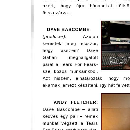
azért, hogy újra hónapokat tölts
összezárva…
DAVE BASCOMBE
(producer):
Azután
kerestek meg először,
hogy asszem’ Dave
Gahan meghallgatott
párat a Tears For Fears-
szel közös munkáinkból.
Azt hiszem, elhatározták, hogy m
akarnak lemezt készíteni, így hát felvet
ANDY FLETCHER:
Dave Bascombe – állati
kedves egy pali – remek
munkát végzett a Tears