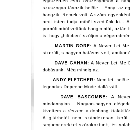
egyszerűen csak összenyomod a hang
szuszogva távozik belőle… Ennyi az eg
hangzik. Remek volt. A szám egyébként 
amit isten tudja miből szedtünk ki… A
pornófilmből vettünk hangmintát, aztán 
is, hogy „hifibben” szóljon a végeredm
MARTIN GORE:
A Never Let Me 
sikerült, s nagyon hatásos volt, amikor 
DAVE GAHAN:
A Never Let Me D
dobásunk. Még mindig az.
ANDY FLETCHER:
Nem lett belőle
legendás Depeche Mode-dallá vált.
DAVE BASCOMBE:
A Never
mindannyian… Nagyon-nagyon elégede
kivettem a részem a dobhang kialakítá
A gitárbetét nem szándékosan került
sequencerekkel szórakoztunk, és valah