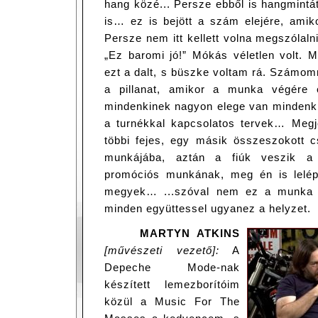
hang közé... Persze ebből is hangmintá
is… ez is bejött a szám elejére, amikor
Persze nem itt kellett volna megszólalni
„Ez baromi jó!” Mókás véletlen volt. 
ezt a dalt, s büszke voltam rá. Számom
a pillanat, amikor a munka végére 
mindenkinek nagyon elege van mindenkib
a turnékkal kapcsolatos tervek… Megj
többi fejes, egy másik összeszokott 
munkájába, aztán a fiúk veszik a k
promóciós munkának, meg én is lelép
megyek… ...szóval nem ez a munka l
minden együttessel ugyanez a helyzet.
MARTYN ATKINS
[művészeti vezető]:
A
Depeche Mode-nak
készített lemezborítóim
közül a Music For The