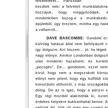
felvételeket… Párizsban
kezdtek neki a felvételi munkálatok
hozzájuk, hogy meggyőződjek, 
mindenkiben buzog-e a munkakedv
épületből, úgy éreztem, mintha egy hata
a vállamról…
DAVE BASCOMBE:
Gondold el:
külvilág hatásai által nem befolyásolt
így dolgozni. Azt hiszem… jó, ha téged 
nagy előnye. Amikor Londonban dolgozt
után mindenki hazament, és korán
„pezsgés”. De… gondolom, ezzel nem
kívül, hogy nem a megszokott környe
előnyt nem jelent, hogy egy külföldi st
kimozdulni otthonról, s más országokba
dolog. De az is igaz, hogy a párizsi s
Egy régi moziból alakították ki, iszon
érdekes helyekre bukkanhattál benne. 
vettünk fel. Volt ott még egy csomó h