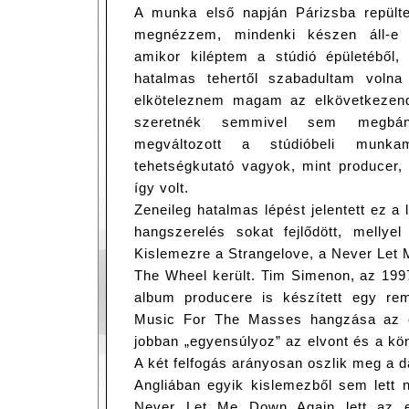
A munka első napján Párizsba repült
megnézzem, mindenki készen áll-e
amikor kiléptem a stúdió épületéből
hatalmas tehertől szabadultam volna
elköteleznem magam az elkövetkezen
szeretnék semmivel sem megbán
megváltozott a stúdióbeli munka
tehetségkutató vagyok, mint producer,
így volt.
Zeneileg hatalmas lépést jelentett ez a
hangszerelés sokat fejlődött, mellyel
Kislemezre a Strangelove, a Never Let
The Wheel került. Tim Simenon, az 199
album producere is készített egy rem
Music For The Masses hangzása az ö
jobban „egyensúlyoz” az elvont és a kö
A két felfogás arányosan oszlik meg a d
Angliában egyik kislemezből sem lett 
Never Let Me Down Again lett az eg