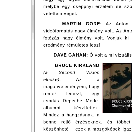
melybe egy cseppnyi érzelem se szo
vetettem véget.
MARTIN GORE:
Az Anton ál
videóforgatás nagy élmény volt. Az Ant
fotózás nagy élmény volt. Vonjuk ki 
eredmény rémületes lesz!
DAVE GAHAN:
Ő volt a mi vizuá
BRUCE KIRKLAND
(a Second Vision
elnöke):
Az a
magánvéleményem, hogy
remek lemezt, egy
csodás Depeche Mode-
albumot készítettek.
Mindez a hangzásnak, a
benne rejlő érzéseknek, és többet
köszönhető – ezek a mozgóképek igazán