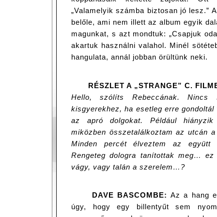
„Valamelyik számba biztosan jó lesz.” A
belőle, ami nem illett az album egyik d
magunkat, s azt mondtuk: „Csapjuk oda
akartuk használni valahol. Minél sötéte
hangulata, annál jobban örültünk neki.
RÉSZLET A „STRANGE” C. FILM
Hello, szólíts Rebeccának. Ninc
kisgyerekhez, ha esetleg erre gondoltá
az apró dolgokat. Például hiányzi
miközben összetalálkoztam az utcán a
Minden percét élveztem az együtt t
Rengeteg dologra tanítottak meg… ez
vágy, vagy talán a szerelem…?
DAVE BASCOMBE:
Az a hang eg
úgy, hogy egy billentyűt sem nyo