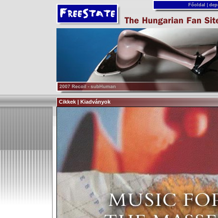
Főoldal
|
dep
Cikkek | Kiadványok