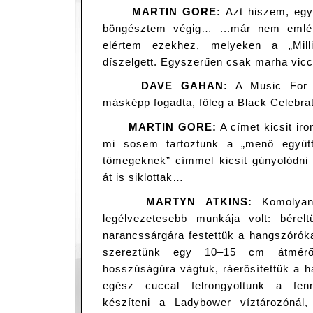
MARTIN GORE:
Azt hiszem, egy
böngésztem végig… ...már nem emlék
elértem ezekhez, melyeken a „Mil
díszelgett. Egyszerűen csak marha vicc
DAVE GAHAN:
A Music For 
másképp fogadta, főleg a Black Celebra
MARTIN GORE:
A címet kicsit iro
mi sosem tartoztunk a „menő együtt
tömegeknek” címmel kicsit gúnyolódni 
át is siklottak…
MARTYN ATKINS:
Komolyan
legélvezetesebb munkája volt: bérel
narancssárgára festettük a hangszórók
szereztünk egy 10–15 cm átmérőj
hosszúságúra vágtuk, ráerősítettük a h
egész cuccal felrongyoltunk a fen
készíteni a Ladybower víztározónál