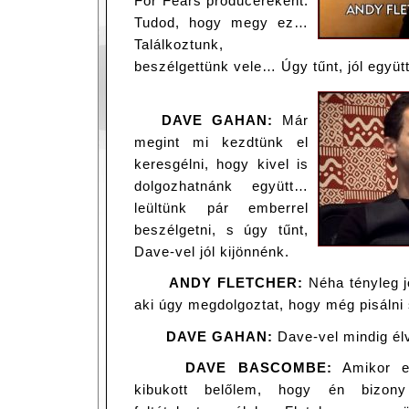
For Fears producereként.
Tudod, hogy megy ez…
Találkoztunk,
beszélgettünk vele… Úgy tűnt, jól együt
DAVE GAHAN:
Már
megint mi kezdtünk el
keresgélni, hogy kivel is
dolgozhatnánk együtt…
leültünk pár emberrel
beszélgetni, s úgy tűnt,
Dave-vel jól kijönnénk.
ANDY FLETCHER:
Néha tényleg j
aki úgy megdolgoztat, hogy még pisálni
DAVE GAHAN:
Dave-vel mindig élv
DAVE BASCOMBE:
Amikor el
kibukott belőlem, hogy én bizony