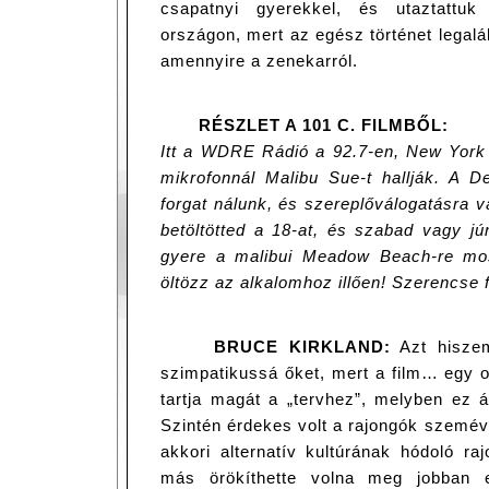
csapatnyi gyerekkel, és utaztattuk
országon, mert az egész történet legaláb
amennyire a zenekarról.
RÉSZLET A 101 C. FILMBŐL:
Itt a WDRE Rádió a 92.7-en, New York ú
mikrofonnál Malibu Sue-t hallják. A 
forgat nálunk, és szereplőválogatásra v
betöltötted a 18-at, és szabad vagy jú
gyere a malibui Meadow Beach-re mos
öltözz az alkalomhoz illően! Szerencse f
BRUCE KIRKLAND:
Azt hiszem
szimpatikussá őket, mert a film… egy o
tartja magát a „tervhez”, melyben ez á
Szintén érdekes volt a rajongók szemével
akkori alternatív kultúrának hódoló r
más örökíthette volna meg jobban