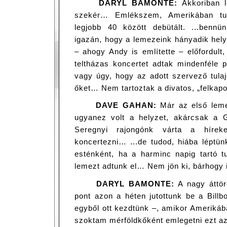
DARYL BAMONTE:
Akkoriban l
szekér… Emlékszem, Amerikában tu
legjobb 40 között debütált. ...benn
igazán, hogy a lemezeink hányadik helyi
– ahogy Andy is említette – előfordult,
teltházas koncertet adtak mindenféle 
vagy úgy, hogy az adott szervező tula
őket… Nem tartoztak a divatos, „felkapo
DAVE GAHAN:
Már az első leme
ugyanez volt a helyzet, akárcsak a 
Seregnyi rajongónk várta a hírek
koncertezni… ...de tudod, hiába léptün
esténként, ha a harminc napig tartó 
lemezt adtunk el… Nem jön ki, bárhogy
DARYL BAMONTE:
A nagy áttör
pont azon a héten jutottunk be a Billb
egyből ott kezdtünk –, amikor Amerikáb
szoktam mérföldkőként emlegetni ezt az