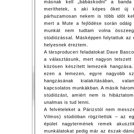
másnak kell „bábáskodni” a banda f
meríthetek, s aki képes őket új öt
párhuzamosan nekem is több időt kell
mert a Mute a fejlődése során odáig j
munkát nem tudtam volna összeegy
stúdiózással. Másképpen folytattuk az
helyesnek éreztem.
A társproduceri feladatokat Dave Bascom
a választásunk, mert nagyon tetszett 
közösen készített lemezeik hangzása. 
ezen a lemezen, egyre nagyobb sz
hangzásának kialakításában, vala
kapcsolatos munkákban. A másik három 
stúdiózást, amiért nem is hibáztato
unalmas is tud lenni.
A felvételeket a Párizstól nem messze
Vilmos) stúdióban rögzítettük – az 
épület nagytermének remek akuszti
munkálatokat pedig már az észak-dánia