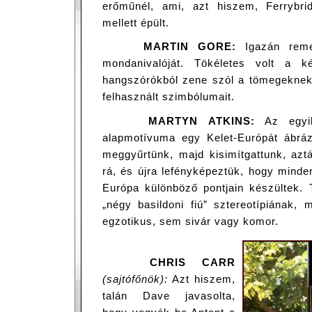
erőműnél, ami, azt hiszem, Ferrybri
mellett épült.
MARTIN GORE:
Igazán reme
mondanivalóját. Tökéletes volt a 
hangszórókból zene szól a tömegekne
felhasznált szimbólumait.
MARTYN ATKINS:
Az egyik
alapmotívuma egy Kelet-Európát ábrázo
meggyűrtünk, majd kisimítgattunk, aztá
rá, és újra lefényképeztük, hogy minden
Európa különböző pontjain készültek. T
„négy basildoni fiú” sztereotípiának,
egzotikus, sem sivár vagy komor.
CHRIS CARR
(sajtófőnök):
Azt hiszem,
talán Dave javasolta,