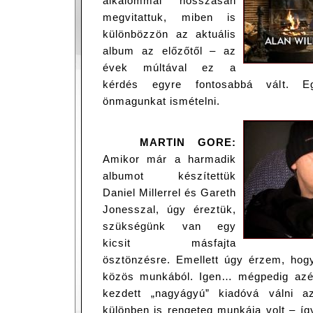
alkalommal hosszasan
megvitattuk, miben is
különbözzön az aktuális
album az előzőtől – az
évek múltával ez a
kérdés egyre fontosabbá vált. E
önmagunkat ismételni.
MARTIN GORE:
Amikor már a harmadik
albumot készítettük
Daniel Millerrel és Gareth
Jonesszal, úgy éreztük,
szükségünk van egy
kicsit másfajta
ösztönzésre. Emellett úgy érzem, hogy
közös munkából. Igen… mégpedig azér
kezdett „nagyágyú” kiadóvá válni a
különben is rengeteg munkája volt – íg