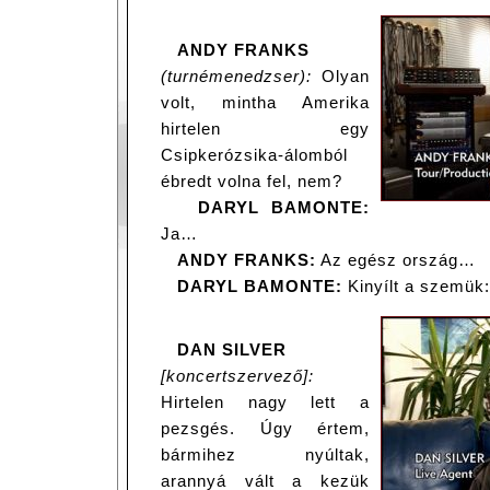
ANDY FRANKS
(turnémenedzser):
Olyan
volt, mintha Amerika
hirtelen egy
Csipkerózsika-álomból
ébredt volna fel, nem?
DARYL BAMONTE:
Ja…
ANDY FRANKS:
Az egész ország…
DARYL BAMONTE:
Kinyílt a szemük: 
DAN SILVER
[koncertszervező]:
Hirtelen nagy lett a
pezsgés. Úgy értem,
bármihez nyúltak,
arannyá vált a kezük