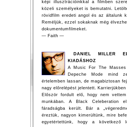
képi illusztrációinkkal a filmben s
közeli személyeket is bemutatni. Letöl
rövidfilm eredeti angol és az általunk k
Reméljük, ezzel sokaknak még élvezhet
dokumentumfilmeket.
— Faith —
DANIEL MILLER E
KIADÁSHOZ
A Music For The Masses 
Depeche Mode mind zen
értelemben lassan, de magabiztosan fej
nagy előrelépést jelentett. Karrierjükben
Először fordult elő, hogy nem vettem
munkában. A Black Celeberation e
fáradságba került. Bár a „végeredm
éreztük, nagyon kimerültünk, mire bef
egyetértettünk, hogy a következő le