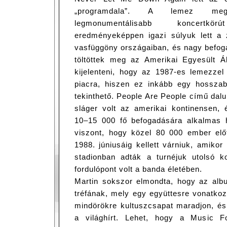
„programdala”. A lemez meg
legmonumentálisabb koncertk
eredményeképpen igazi súlyuk lett a z
vasfüggöny országaiban, és nagy befog
töltöttek meg az Amerikai Egyesült Á
kijelenteni, hogy az 1987-es lemezzel
piacra, hiszen ez inkább egy hossza
tekinthető. People Are People című dal
sláger volt az amerikai kontinensen, 
10–15 000 fő befogadására alkalmas 
viszont, hogy közel 80 000 ember elő
1988. júniusáig kellett várniuk, amiko
stadionban adták a turnéjuk utolsó 
fordulópont volt a banda életében.
Martin sokszor elmondta, hogy az alb
tréfának, mely egy együttesre vonatkozik
mindörökre kultuszcsapat maradjon, és
a világhírt. Lehet, hogy a Music