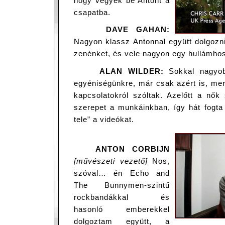
hogy vegyék be Antont a
csapatba.
DAVE GAHAN:
Nagyon klassz Antonnal együtt dolgozni
zenénket, és vele nagyon egy hullámh
ALAN WILDER:
Sokkal nagyob
egyéniségünkre, már csak azért is, mer
kapcsolatokról szóltak. Azelőtt a nő
szerepet a munkáinkban, így hát fogta
tele” a videókat.
ANTON CORBIJN
[művészeti vezető]
Nos,
szóval… én Echo and
The Bunnymen-szintű
rockbandákkal és
hasonló emberekkel
dolgoztam együtt, a