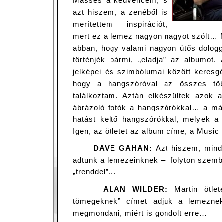
Masses a kedvencem, s
azt hiszem, a zenéből is
merítettem inspirációt,
mert ez a lemez nagyon nagyot szólt… 
abban, hogy valami nagyon ütős dologga
történjék bármi, „eladja” az albumot.
jelképei és szimbólumai között keresgé
hogy a hangszóróval az összes töb
találkoztam. Aztán elkészültek azok a
ábrázoló fotók a hangszórókkal… a már
hatást keltő hangszórókkal, melyek a 
Igen, az ötletet az album címe, a Musi
DAVE GAHAN:
Azt hiszem, mind
adtunk a lemezeinknek – folyton szem
„trenddel”...
ALAN WILDER:
Martin ötle
tömegeknek” címet adjuk a lemezne
megmondani, miért is gondolt erre…