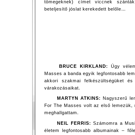
tömegeknek) címet viccnek szántá
beteljesítő jóslat kerekedett belőle…
BRUCE KIRKLAND:
Úgy vélem
Masses a banda egyik legfontosabb lem
akkori szakmai felkészültségüket és
várakozásaikat.
MARTYN ATKINS:
Nagyszerű lem
For The Masses volt az első lemezük, m
meghallgattam.
NEIL FERRIS:
Számomra a Musi
életem legfontosabb albumainak – fő