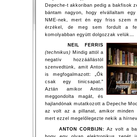
Depeche-t akkoriban pedig a bakfisok 
bántam nagyon, hogy elvállaltam egy
NME-nek, mert én egy friss szem m
érzékel, de meg sem fordult a fe
komolyabban együtt dolgozzak velük…
NEIL FERRIS
(technikus)
Mindig attól a
negatív hozzáállástól
szenvedtünk, amit Anton
is megfogalmazott: „Ők
csak egy tinicsapat.”
Aztán amikor Anton
meggondolta magát, és
hajlandónak mutatkozott a Depeche Mod
az volt az a pillanat, amikor minden
mert ezzel megelőlegezte nekik a hírnev
ANTON CORBIJN:
Az volt a ba
hogy egy olyan elektronikus zenét j