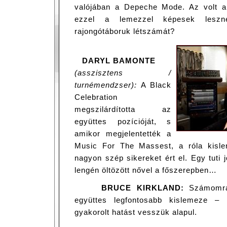
valójában a Depeche Mode. Az volt a
ezzel a lemezzel képesek leszn
rajongótáboruk létszámát?
DARYL BAMONTE
(asszisztens /
turnémendzser):
A Black
Celebration
megszilárdította az
együttes pozícióját, s
amikor megjelentették a
Music For The Massest, a róla kisle
nagyon szép sikereket ért el. Egy tuti 
lengén öltözött nővel a főszerepben…
BRUCE KIRKLAND:
Számomra 
együttes legfontosabb kislemeze 
gyakorolt hatást vesszük alapul.