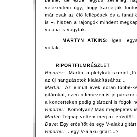
benne, de ezzel együtt zeneileg nag
vélekedtem úgy, hogy karrierjük font
már csak az élő fellépések és a fanati
is –, hiszen a rajongók mindent megkap
valaha is vágytak.
MARTYN ATKINS:
Igen, egysz
voltak…
RIPORTFILMRÉSZLET
Riporter:
Martin, a pletykák szerint „fű 
az új hangzásotok kialakításához…
Martin:
Az elmúlt évek során többé-ke
gitárokat, ezen a lemezen is jó párszor 
a koncerteken pedig gitározni is fogok
Riporter:
Komolyan? Más meglepetés is
Martin:
Tegnap vettem meg az erősítőt
Dave:
Egy erősítőt és egy V-alakú gitár
Riporter:
...egy V-alakú gitárt…?