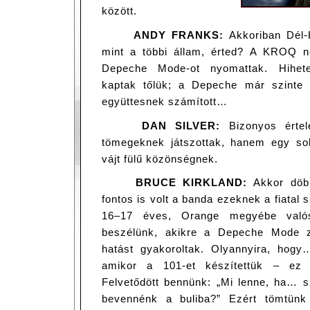
között.
ANDY FRANKS:
Akkoriban Dél-K
mint a többi állam, érted? A KROQ ne
Depeche Mode-ot nyomattak. Hihete
kaptak tőlük; a Depeche már szinte tő
együttesnek számított…
DAN SILVER:
Bizonyos értel
tömegeknek játszottak, hanem egy sok
vájt fülű közönségnek.
BRUCE KIRKLAND:
Akkor döbb
fontos is volt a banda ezeknek a fiatal 
16–17 éves, Orange megyébe valósi
beszélünk, akikre a Depeche Mode z
hatást gyakoroltak. Olyannyira, hogy…
amikor a 101-et készítettük – ez v
Felvetődött bennünk: „Mi lenne, ha… s
bevennénk a buliba?” Ezért tömtün