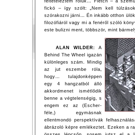
feltételeztem róluk… Fletch – a szem
fickó – így szólt: „Nem kell túlzás
szórakozni járni… Én inkább otthon ülök,
filozófiáról vagy mi a fenéről szóló kö
este bulizni ment, többször, mint bárm
ALAN WILDER:
A
Behind The Wheel igazán
különleges szám. Mindig
az jut eszembe róla,
hogy… tulajdonképpen
egy 4 hangzatból álló
akkordmenet ismétlődik
benne a végtelenségig, s
engem ez az (Escher-
féle,) egymásnak
ellentmondó perspektívák felhasználás
ábrázoló képre emlékeztet. Ezeken a ra
összes lépcsőn, sosem jutsz el a le