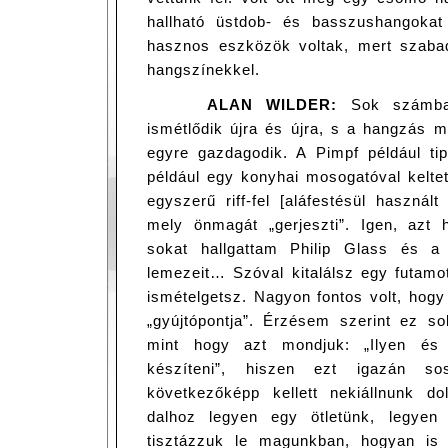
hallható üstdob- és basszushangokat 
hasznos eszközök voltak, mert szabad
hangszínekkel.
ALAN WILDER:
Sok számba
ismétlődik újra és újra, s a hangzás 
egyre gazdagodik. A Pimpf például tip
például egy konyhai mosogatóval keltet
egyszerű riff-fel [aláfestésül használt
mely önmagát „gerjeszti”. Igen, azt
sokat hallgattam Philip Glass és a 
lemezeit… Szóval kitalálsz egy futamot
ismételgetsz. Nagyon fontos volt, hog
„gyújtópontja”. Érzésem szerint ez so
mint hogy azt mondjuk: „Ilyen és 
készíteni”, hiszen ezt igazán s
következőképp kellett nekiállnunk d
dalhoz legyen egy ötletünk, legyen
tisztázzuk le magunkban, hogyan is 