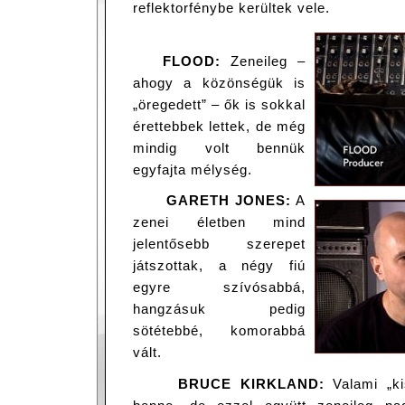
reflektorfénybe kerültek vele.
FLOOD:
Zeneileg –
ahogy a közönségük is
„öregedett” – ők is sokkal
érettebbek lettek, de még
mindig volt bennük
egyfajta mélység.
GARETH JONES:
A
zenei életben mind
jelentősebb szerepet
játszottak, a négy fiú
egyre szívósabbá,
hangzásuk pedig
sötétebbé, komorabbá
vált.
BRUCE KIRKLAND:
Valami „kis