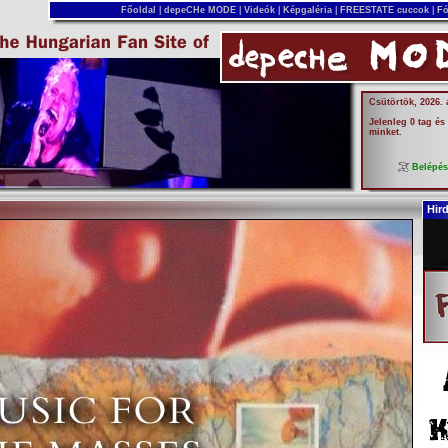
Főoldal
|
depeCHe MODE
|
Videók
|
Képgaléria
|
FREESTATE cuccok
|
Fó
Csütörtök, 2026.
Jelenleg 0 tag és
minket.
Belépé
Hir