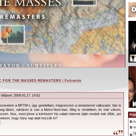
C FOR THE MASSES REMASTERS / Feliratok
 Időpont: 2009.01.17. 14:52
 szeretem a MFTM-t, úgy gondoltam, megveszem a remastered változatot. Van is
n a
Speak And Spell
albumot kiadásában követve a
eg látom, raktáron is van a Metro-Nom-ban. Meg is rendeltem, és már várom,
zen. Nos, most jönne a kérésem! Ha valaki internet útján rendelt már tőlük, azt
Masses
gyűjtői kiadásához készült rövid
Kap
i nekem, hogy hány nap alatt hozzák ki?
ratainak magyar nyelvű fordítását olvashatjátok.
A
llusztrációinkkal a filmben szereplő, depeCHe
V
zemélyeket is bemutatni. Letöltéseink közt
Ú