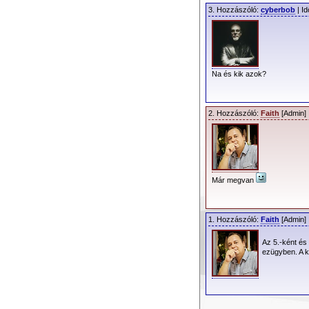
jövőjükkel kapcsola
3. Hozzászóló:
cyberbob
| Id
MARTYN ATKI
az első lemezük, mel
NEIL FERRIS
albumainak – főleg a
Na és kik azok?
FLOOD:
Zeneile
2. Hozzászóló:
Faith
[Admin] 
közönségük is „öre
is sokkal érettebbe
még mindig volt ben
mélység.
Már megvan
GARETH JON
életben mind je
szerepet játszottak
1. Hozzászóló:
Faith
[Admin] 
egyre szívósabbá,
pedig sötétebbé,
Az 5.-ként és
vált.
ezügyben. A k
BRUCE 
Valami „kiszámítot
lapult benne, de e