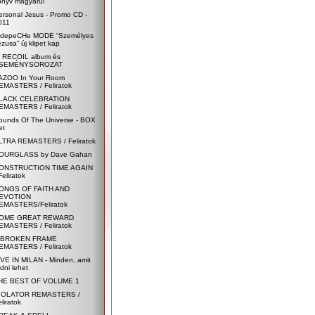
önyv magyarul
ersonal Jesus - Promo CD -
011
 depeCHe MODE “Személyes
zusa” új klipet kap
j RECOIL album és
SEMÉNYSOROZAT
AZOO In Your Room
EMASTERS / Feliratok
LACK CELEBRATION
EMASTERS / Feliratok
ounds Of The Universe - BOX
et
LTRA REMASTERS / Feliratok
OURGLASS by Dave Gahan
ONSTRUCTION TIME AGAIN
Feliratok
ONGS OF FAITH AND
EVOTION
EMASTERS/Feliratok
OME GREAT REWARD
EMASTERS / Feliratok
 BROKEN FRAME
EMASTERS / Feliratok
IVE IN MILAN - Minden, amit
dni lehet
HE BEST OF VOLUME 1
IOLATOR REMASTERS /
liratok