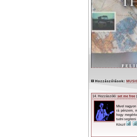
Hozzászólások:
MUSI
14. Hozzászóló:
set me free
|
Mivel nagyon
Ebben a cikkbe
rá pénzem, m
hogy megérkez
Music For The 
tudni segíten
dokumentumfilm feli
Köszi!
Igyekeztünk képi i
MODE-hoz közeli s