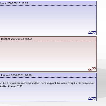
tos várakozásaikat.
őpont: 2006.05.16. 10:25
NS:
Nagyszerű lemeznek tartottam. A Music For The Masses volt
yet az elejétől a végéig meghallgattam.
:
Számomra a Music For The Masses egyike életem legfontosabb
 Depeche-től… Újra a reflektorfénybe kerültek vele.
g – ahogy a
| Időpont: 2006.05.12. 06:22
gedett” – ők
k lettek, de
nük egyfajta
ES:
A zenei
lentősebb
, a négy fiú
| Időpont: 2006.05.11. 08:28
 hangzásuk
 komorabbá
 7.-ként megszóló személy(-ek)ben nem vagyunk biztosak, várjuk véleményeteket
érdés: ki lehet ő???
KIRKLAND:
t hidegség”
zzel együtt