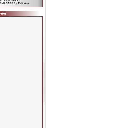
PEAK & SPELL
EMASTERS / Feliratok
detés