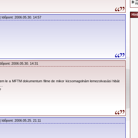
S
R
ításában, valamint a hangszereléssel kapcsolatos munkákban. A
 szerette ennyire a stúdiózást, amiért nem is hibáztatom őket,
Hir
| Időpont: 2006.05.30. 14:57
almas is tud lenni.
rizstól nem messze fekvő Guillame Tell (Tell Vilmos) stúdióban
ykoron moziként üzemelő épület nagytermének remek akusztikája
munkálatokat pedig már az észak-dániai Puk stúdióban végeztük. A
Párizsba repültem, hogy beköszönjek, és megnézzem, mindenki
nkára. Emlékszem, amikor kiléptem a stúdió épületéből, úgy
y hatalmas tehertől szabadultam volna meg, hiszen nem kellett
 az elkövetkezendő 6 hónapra. Senkit nem szeretnék semmivel
Időpont: 2006.05.30. 14:31
yszerűen csak megváltozott a stúdióbeli munkamódszerünk. Én
ó vagyok, mint producer, és ez a kezdetektől fogva így volt.
pést jelentett ez a lemez. A dalszerkezet és a hangszerelés sokat
öttem le a MFTM dokumentum filme de mikor kicsomagolnám lemezolvasási hibát
j határokat feszegettek. Kislemezre a Strangelove, a Never Let Me
….
?
ind The Wheel került. Tim Simenon, az 1997-ben megjelent Ultra
e is készített egy remixet a Strangelove-ból. A Music For The
 összes korábbi lemezénél jobban „egyensúlyoz” az elvont és a
ó között. A két felfogás arányosan oszlik meg a dalokban.
lemezből sem lett nagy siker, bár mostanra a Never Let Me Down
| Időpont: 2006.05.25. 21:11
es élő fellépéseinek „programdala”. A lemez megjelenését az addigi
koncertkörút követte. Ennek eredményeképpen igazi súlyuk lett
elléptek a vasfüggöny országaiban, és nagy befogadó képességű