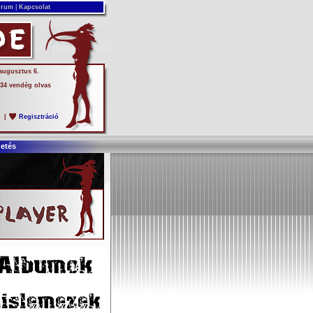
rum
|
Kapcsolat
 augusztus 6.
 34 vendég olvas
s
|
Regisztráció
detés