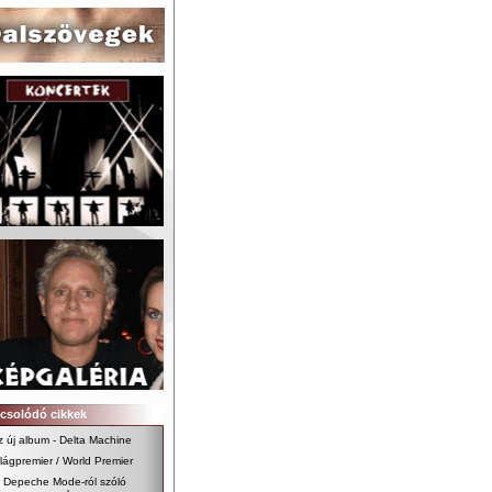
csolódó cikkek
z új album - Delta Machine
ilágpremier / World Premier
j Depeche Mode-ról szóló