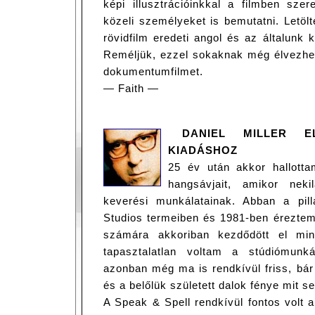
képi illusztrációinkkal a filmben s
közeli személyeket is bemutatni. Letöl
rövidfilm eredeti angol és az általunk k
Reméljük, ezzel sokaknak még élvezhet
dokumentumfilmet.
— Faith —
DANIEL MILLER E
KIADÁSHOZ
25 év után akkor hallott
hangsávjait, amikor nek
keverési munkálatainak. Abban a pil
Studios termeiben és 1981-ben érezt
számára akkoriban kezdődött el min
tapasztalatlan voltam a stúdiómun
azonban még ma is rendkívül friss, bár 
és a belőlük született dalok fénye mit s
A Speak & Spell rendkívül fontos volt