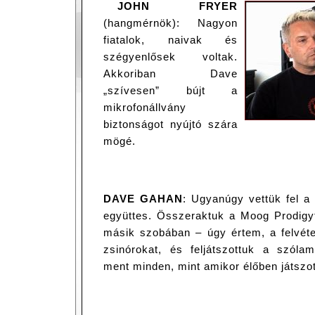
JOHN FRYER
(hangmérnök): Nagyon
fiatalok, naivak és
szégyenlősek voltak.
Akkoriban Dave
„szívesen” bújt a
mikrofonállvány
biztonságot nyújtó szára
mögé.
DAVE GAHAN
: Ugyanúgy vettük fel a 
együttes. Összeraktuk a Moog Prodigy
másik szobában – úgy értem, a felvéte
zsinórokat, és feljátszottuk a szól
ment minden, mint amikor élőben játszo