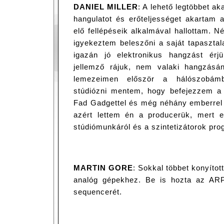
DANIEL MILLER
: A lehető legtöbbet ak
hangulatot és erőteljességet akartam 
elő fellépéseik alkalmával hallottam. 
igyekeztem beleszőni a saját tapasztal
igazán jó elektronikus hangzást érj
jellemző rájuk, nem valaki hangzásá
lemezeimen először a hálószobámb
stúdiózni mentem, hogy befejezzem a 
Fad Gadgettel és még néhány emberrel 
azért lettem én a producerük, mert e
stúdiómunkáról és a szintetizátorok pro
MARTIN GORE
: Sokkal többet konyított
analóg gépekhez. Be is hozta az AR
sequencerét.