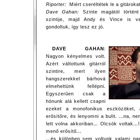
Riporter:
Miért cseréltétek le a gitároka
Dave Gahan:
Szinte magától történt
szintije, majd Andy és Vince is ve
gondoltuk, így lesz ez jó.
DAVE GAHAN
:
Nagyon kényelmes volt.
Azért váltottunk gitárról
szintire, mert ilyen
hangszerekkel bárhová
elmehettünk fellépni.
Egyszerűen csak a
hónunk alá kellett csapni
ezeket a monofonikus eszközöket, 
erősítőre, és lenyomni a bulit. ...na, n
lett volna akkoriban… Olcsók voltak…!
menő erősítő...
...és különben sem voltunk valami na