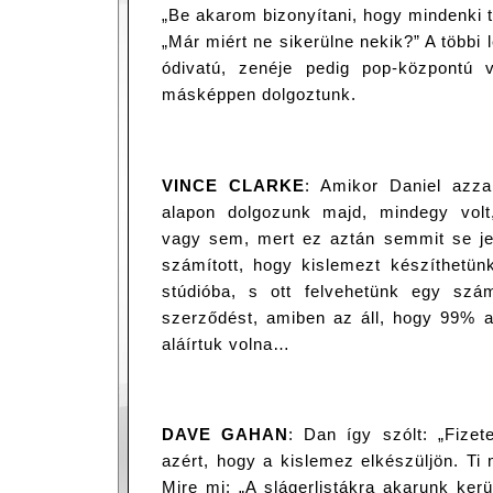
„Be akarom bizonyítani, hogy mindenki t
„Már miért ne sikerülne nekik?” A több
ódivatú, zenéje pedig pop-központú 
másképpen dolgoztunk.
VINCE CLARKE
: Amikor Daniel azzal 
alapon dolgozunk majd, mindegy volt,
vagy sem, mert ez aztán semmit se je
számított, hogy kislemezt készíthetün
stúdióba, s ott felvehetünk egy szá
szerződést, amiben az áll, hogy 99% a
aláírtuk volna…
DAVE GAHAN
: Dan így szólt: „Fize
azért, hogy a kislemez elkészüljön. Ti 
Mire mi: „A slágerlistákra akarunk kerü