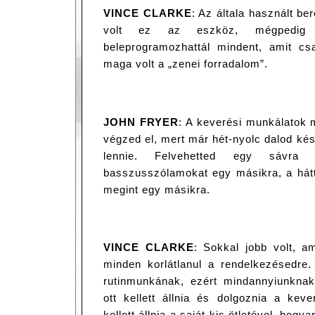
VINCE CLARKE
: Az általa használt b
volt ez az eszköz, mégpedig 
beleprogramozhattál mindent, amit c
maga volt a „zenei forradalom”.
JOHN FRYER
: A keverési munkálatok 
végzed el, mert már hét-nyolc dalod kész
lennie. Felvehetted egy sávr
basszusszólamokat egy másikra, a hátt
megint egy másikra.
VINCE CLARKE
: Sokkal jobb volt, a
minden korlátlanul a rendelkezésedre
rutinmunkának, ezért mindannyiunknak
ott kellett állnia és dolgoznia a keve
kellett állnia a saját kis ötletével, hog