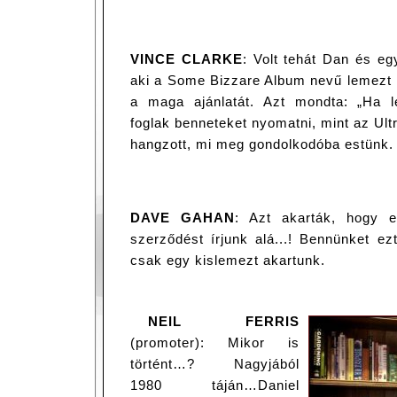
VINCE CLARKE
: Volt tehát Dan és eg
aki a Some Bizzare Album nevű lemezt 
a maga ajánlatát. Azt mondta: „Ha 
foglak benneteket nyomatni, mint az Ul
hangzott, mi meg gondolkodóba estünk.
DAVE GAHAN
: Azt akarták, hogy e
szerződést írjunk alá...! Bennünket e
csak egy kislemezt akartunk.
NEIL FERRIS
(promoter): Mikor is
történt…? Nagyjából
1980 táján…Daniel