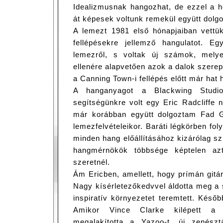
Idealizmusnak hangozhat, de ezzel a h
át képesek voltunk remekül együtt dolgo
A lemezt 1981 első hónapjaiban vettük 
fellépésekre jellemző hangulatot. E
lemezről, s voltak új számok, mely
ellenére alapvetően azok a dalok szere
a Canning Town-i fellépés előtt már hat 
A hanganyagot a Blackwing Studios
segítségünkre volt egy Eric Radcliffe 
már korábban együtt dolgoztam Fad G
lemezfelvételeikor. Baráti légkörben fol
minden hang előállításához kizárólag szi
hangmérnökök többsége képtelen azt 
szeretnél.
Ám Ericben, amellett, hogy prímán gitár
Nagy kísérletezőkedvvel áldotta meg a 
inspiratív környezetet teremtett. Késő
Amikor Vince Clarke kilépett a
megalakította a Yazoo-t, új zenészt