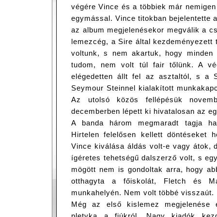
végére Vince és a többiek már nemigen
egymással. Vince titokban bejelentette
az album megjelenésekor megválik a cs
lemezcég, a Sire által kezdeményezett 
voltunk, s nem akartuk, hogy minden 
tudom, nem volt túl fair tőlünk. A v
elégedetten állt fel az asztaltól, s a S
Seymour Steinnel kialakított munkakapc
Az utolsó közös fellépésük novemb
decemberben lépett ki hivatalosan az eg
A banda három megmaradt tagja hama
Hirtelen felelősen kellett döntéseket
Vince kiválása áldás volt-e vagy átok, d
ígéretes tehetségű dalszerző volt, s e
mögött nem is gondoltak arra, hogy a
otthagyta a főiskolát, Fletch és M
munkahelyén. Nem volt többé visszaút.
Még az első kislemez megjelenése e
pletyka a fiúkról. Nagy kiadók kezd