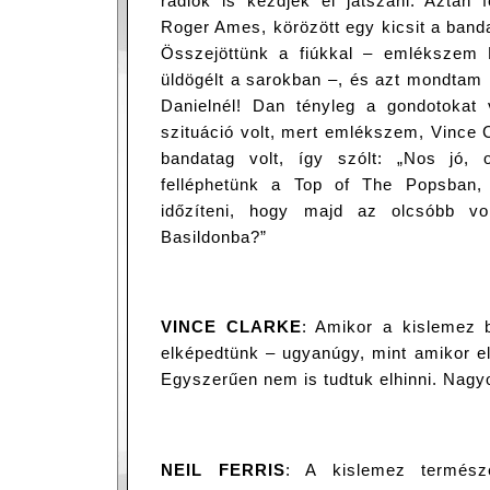
rádiók is kezdjék el játszani. Aztán 
Roger Ames, körözött egy kicsit a banda 
Összejöttünk a fiúkkal – emlékszem
üldögélt a sarokban –, és azt mondtam 
Danielnél! Dan tényleg a gondotokat v
szituáció volt, mert emlékszem, Vince 
bandatag volt, így szólt: „Nos jó, 
felléphetünk a Top of The Popsban, 
időzíteni, hogy majd az olcsóbb vo
Basildonba?”
VINCE CLARKE
: Amikor a kislemez b
elképedtünk – ugyanúgy, mint amikor el
Egyszerűen nem is tudtuk elhinni. Nagy
NEIL FERRIS
: A kislemez termész