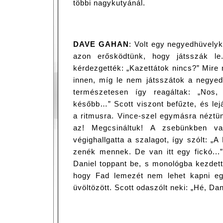
többi nagykutyánál.
DAVE GAHAN
: Volt egy negyedhüvely
azon erősködtünk, hogy játsszák l
kérdezgették: „Kazettátok nincs?” Mire
innen, míg le nem játsszátok a negyed
természetesen így reagáltak: „Nos
később…” Scott viszont befűzte, és lej
a ritmusra. Vince-szel egymásra néztün
az! Megcsináltuk! A zsebünkben v
végighallgatta a szalagot, így szólt: „
zenék mennek. De van itt egy fickó...”
Daniel toppant be, s monológba kezdett 
hogy Fad lemezét nem lehet kapni eg
üvöltözött. Scott odaszólt neki: „Hé, Da