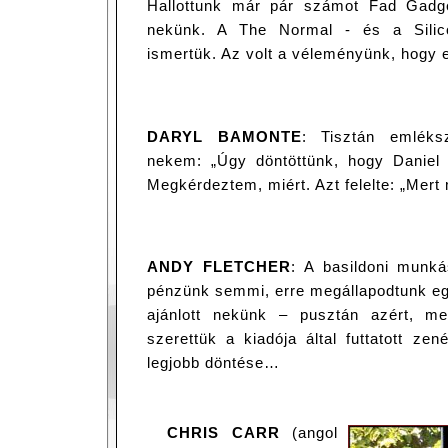
Hallottunk már pár számot Fad Gadge
nekünk. A The Normal - és a Silico
ismertük. Az volt a véleményünk, hogy e
DARYL BAMONTE
: Tisztán emlék
nekem: „Úgy döntöttünk, hogy Daniel M
Megkérdeztem, miért. Azt felelte: „Mer
ANDY FLETCHER
: A basildoni munkás
pénzünk semmi, erre megállapodtunk egy
ajánlott nekünk – pusztán azért, me
szerettük a kiadója által futtatott zen
legjobb döntése…
CHRIS CARR
(angol