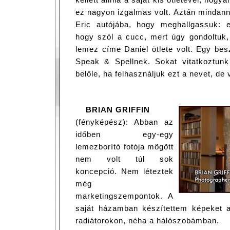
ez nagyon izgalmas volt. Aztán mindan
Eric autójába, hogy meghallgassuk: 
hogy szól a cucc, mert úgy gondoltuk,
lemez címe Daniel ötlete volt. Egy bes
Speak & Spellnek. Sokat vitatkoztunk
belőle, ha felhasználjuk ezt a nevet, d
BRIAN GRIFFIN
(fényképész): Abban az
időben egy-egy
lemezborító fotója mögött
nem volt túl sok
koncepció. Nem léteztek
még
marketingszempontok. A
saját házamban készítettem képeket 
radiátorokon, néha a hálószobámban.