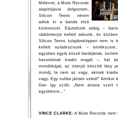
Millerrel, a Mute Records
alapítójával dolgoztam.
Silicon Teens néven
adtuk ki a banda első
kislemezét. Eljutottunk odáig – bar
rádióinterjút kellett adnunk, és közb
Silicon Teens tulajdonképpen nem is l
kellett nyilatkoznunk – emlékszem
együttes egyik közeli barátjának, turn
hasonlónak kiadni magát –, hát b
mondókáját, az interjút készítő lány p
mondj, te nem az vagy, akinek kiado
vagy. Egy suliba jártam veled!” Amikor k
Dan így szólt: „Nem ártana szert t
együttesre…”
VINCE CLARKE
: A Mute Records nem 