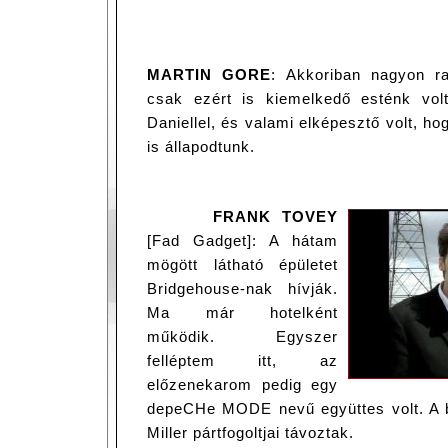
MARTIN GORE
: Akkoriban nagyon r
csak ezért is kiemelkedő esténk vol
Daniellel, és valami elképesztő volt, 
is állapodtunk.
FRANK TOVEY
[Fad Gadget]: A hátam
mögött látható épületet
Bridgehouse-nak hívják.
Ma már hotelként
működik. Egyszer
felléptem itt, az
előzenekarom pedig egy
depeCHe MODE nevű együttes volt. A b
Miller pártfogoltjai távoztak.