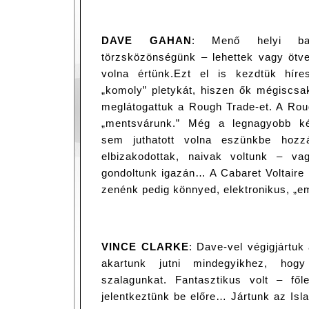
DAVE GAHAN
: Menő helyi ban
törzsközönségünk – lehettek vagy ötve
volna értünk.Ezt el is kezdtük híre
„komoly” pletykát, hiszen ők mégiscsak
meglátogattuk a Rough Trade-et. A Roug
„mentsvárunk.” Még a legnagyobb ké
sem juthatott volna eszünkbe hozzá
elbizakodottak, naivak voltunk – va
gondoltunk igazán… A Cabaret Voltaire 
zenénk pedig könnyed, elektronikus, „e
VINCE CLARKE
: Dave-vel végigjártu
akartunk jutni mindegyikhez, hog
szalagunkat. Fantasztikus volt – fő
jelentkeztünk be előre… Jártunk az Isl