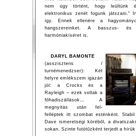
nem úgy történt, hogy leültünk é
elektronikus zenét fogunk játszani.” 
így. Ennek ellenére a hagyomány
hangszereinket. A basszus- és 
harmóniakíséret is.
DARYL BAMONTE
(asszisztens /
turnémenedzser): Két
helyre emlékszem igazán
jól: a Crocks és a
Rayleigh – ezek voltak a
főhadiszállások… A
megnyitás után fel-
felléptek itt szombat esténként. Stabi
Dave ismeretségi köréből, a divatszak
sokan. Szinte futótűzként terjedt a hírü