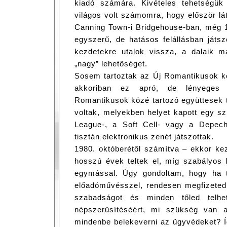
kiadó számára. Kivételes tehetségük a
világos volt számomra, hogy először lá
Canning Town-i Bridgehouse-ban, még 
egyszerű, de hatásos felállásban játs
kezdetekre utalok vissza, a dalaik 
„nagy” lehetőséget.
Sosem tartoztak az Új Romantikusok kö
akkoriban ez apró, de lényeges 
Romantikusok közé tartozó együttesek 
voltak, melyekben helyet kapott egy sz
League-, a Soft Cell- vagy a Depec
tisztán elektronikus zenét játszottak.
1980. októberétől számítva – ekkor kez
hosszú évek teltek el, míg szabályos 
egymással. Úgy gondoltam, hogy ha 
előadóművésszel, rendesen megfizeted, 
szabadságot és minden tőled telh
népszerűsítéséért, mi szükség van a
mindenbe belekeverni az ügyvédeket? Í