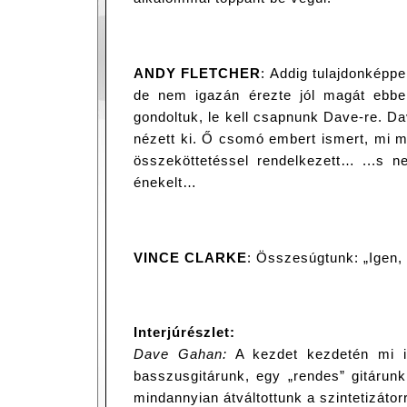
ANDY FLETCHER
: Addig tulajdonképp
de nem igazán érezte jól magát ebbe
gondoltuk, le kell csapnunk Dave-re. D
nézett ki. Ő csomó embert ismert, mi m
összeköttetéssel rendelkezett… ...s n
énekelt…
VINCE CLARKE
: Összesúgtunk: „Igen, 
Interjúrészlet:
Dave Gahan:
A kezdet kezdetén mi is
basszusgitárunk, egy „rendes” gitárun
mindannyian átváltottunk a szintetizátor