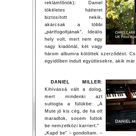
reklámfőnök): Daniel
tökéletes hátteret
biztosított nekik,
akárcsak a többi
„pártfogoltjának”. Ideális
hely volt, mert nem egy
nagy kiadónál, két vagy
három albumra kötöttek szerződést. Csa
egyidőben indult együttesekre, akik már
DANIEL MILLER
:
Kihívássá vált a dolog,
mert mindenki azt
suttogta a fülükbe: „A
Mute jó kis cég, de ha ott
maradtok, sosem futtok
be nemzetközi karriert.”
„Kapd be” – gondoltam. –