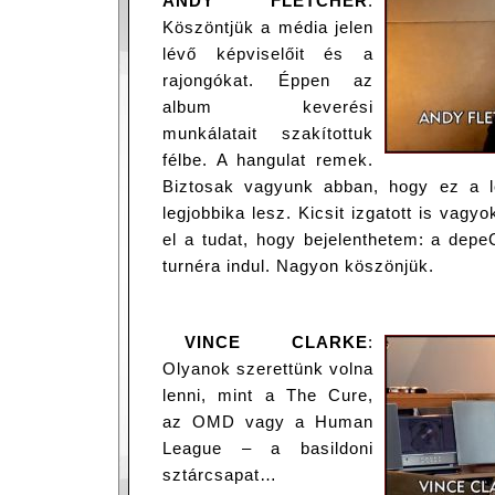
ANDY FLETCHER
:
Köszöntjük a média jelen
lévő képviselőit és a
rajongókat. Éppen az
album keverési
munkálatait szakítottuk
félbe. A hangulat remek.
Biztosak vagyunk abban, hogy ez a l
legjobbika lesz. Kicsit izgatott is vagy
el a tudat, hogy bejelenthetem: a dep
turnéra indul. Nagyon köszönjük.
VINCE CLARKE
:
Olyanok szerettünk volna
lenni, mint a The Cure,
az OMD vagy a Human
League – a basildoni
sztárcsapat…