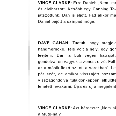
VINCE CLARKE
: Erre Daniel: „Nem, m
és elviharzott. Később egy Canning Tow
játszottunk. Dan is eljött. Fad akkor m
Daniel bejött a színpad mögé.
DAVE GAHAN
: Tudtuk, hogy megjel
hangmérnöke. Tele volt a hely, egy go
leejteni. Dan a buli végén hátrajöt
gondolva, én vagyok a zeneszerző. Fel
az a másik fickó az, ott a sarokban”. Le
pár szót, de amikor visszajött hozzá
visszagondolva tulajdonképpen elkül
lehetett levakarni. Újra és újra megjelent
VINCE CLARKE
: Azt kérdezte: „Nem a
a Mute-nál?”