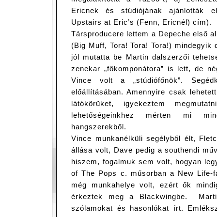
Ericnek és stúdiójának ajánlották 
Upstairs at Eric’s (Fenn, Ericnél) cím).
Társproducere lettem a Depeche első a
(Big Muff, Tora! Tora! Tora!) mindegyik d
jól mutatta be Martin dalszerzői tehet
zenekar „főkomponátora” is lett, de n
Vince volt a „stúdiófőnök”. Segé
előállításában. Amennyire csak lehetet
látókörüket, igyekeztem megmutat
lehetőségeinkhez mérten mi mi
hangszerekből.
Vince munkanélküli segélyből élt, Fle
állása volt, Dave pedig a southendi művé
hiszem, fogalmuk sem volt, hogyan legy
of The Pops c. műsorban a New Life-fa
még munkahelye volt, ezért ők mindi
érkeztek meg a Blackwingbe. Mart
szólamokat és hasonlókat írt. Emléks