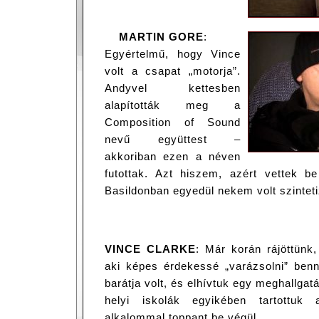
MARTIN GORE
:
Egyértelmű, hogy Vince
volt a csapat „motorja”.
Andyvel kettesben
alapították meg a
Composition of Sound
nevű együttest –
akkoriban ezen a néven
futottak. Azt hiszem, azért vettek 
Basildonban egyedül nekem volt szintet
VINCE CLARKE
: Már korán rájöttünk,
aki képes érdekessé „varázsolni” ben
barátja volt, és elhívtuk egy meghallgat
helyi iskolák egyikében tartottuk 
alkalommal toppant be végül.