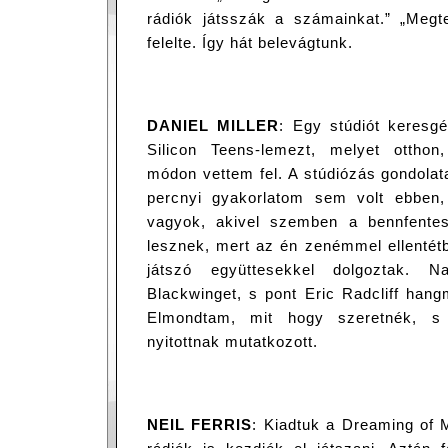
rádiók játsszák a számainkat.” „Megt
felelte. Így hát belevágtunk.
DANIEL MILLER
: Egy stúdiót keresg
Silicon Teens-lemezt, melyet otthon
módon vettem fel. A stúdiózás gondolata
percnyi gyakorlatom sem volt ebben,
vagyok, akivel szemben a bennfentes
lesznek, mert az én zenémmel ellenté
játszó együttesekkel dolgoztak. 
Blackwinget, s pont Eric Radcliff hang
Elmondtam, mit hogy szeretnék, s
nyitottnak mutatkozott.
NEIL FERRIS
: Kiadtuk a Dreaming of 