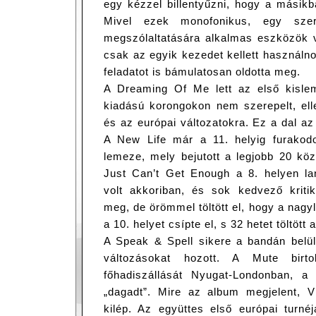
egy kézzel billentyűzni, hogy a másikb
Mivel ezek monofonikus, egy sze
megszólaltatására alkalmas eszközök 
csak az egyik kezedet kellett használn
feladatot is bámulatosan oldotta meg.
A Dreaming Of Me lett az első kisl
kiadású korongokon nem szerepelt, ell
és az európai változatokra. Ez a dal az 5
A New Life már a 11. helyig furakodo
lemeze, mely bejutott a legjobb 20 kö
Just Can’t Get Enough a 8. helyen lan
volt akkoriban, és sok kedvező krit
meg, de örömmel töltött el, hogy a na
a 10. helyet csípte el, s 32 hetet töltött a
A Speak & Spell sikere a bandán belül
változásokat hozott. A Mute birt
főhadiszállását Nyugat-Londonban, a
„dagadt”. Mire az album megjelent, V
kilép. Az együttes első európai turnéj