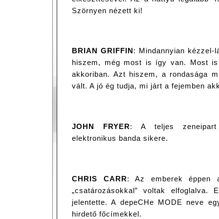
Szörnyen nézett ki!
BRIAN GRIFFIN
: Mindannyian kézzel-lá
hiszem, még most is így van. Most is 
akkoriban. Azt hiszem, a rondasága mia
vált. A jó ég tudja, mi járt a fejemben a
JOHN FRYER
: A teljes zeneipar
elektronikus banda sikere.
CHRIS CARR
: Az emberek éppen a 
„csatározásokkal” voltak elfoglalva. 
jelentette. A depeCHe MODE neve egyet
hirdető főcímekkel.