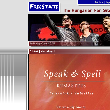
Főoldal
|
dep
Cikkek | Kiadványok