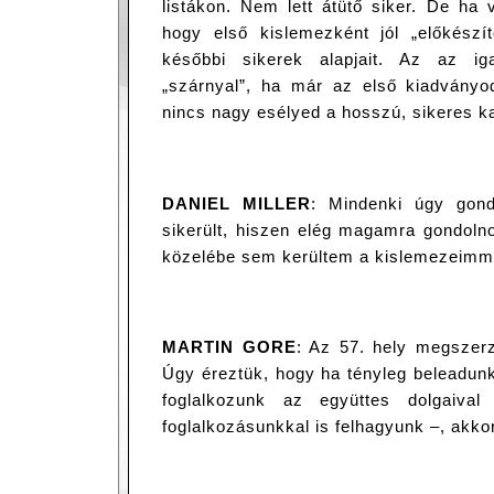
listákon. Nem lett átütő siker. De ha 
hogy első kislemezként jól „előkészít
későbbi sikerek alapjait. Az az i
„szárnyal”, ha már az első kiadványod
nincs nagy esélyed a hosszú, sikeres ka
DANIEL MILLER
: Mindenki úgy gond
sikerült, hiszen elég magamra gondoln
közelébe sem kerültem a kislemezeimm
MARTIN GORE
: Az 57. hely megszerzé
Úgy éreztük, hogy ha tényleg beleadunk
foglalkozunk az együttes dolgaiva
foglalkozásunkkal is felhagyunk –, akkor