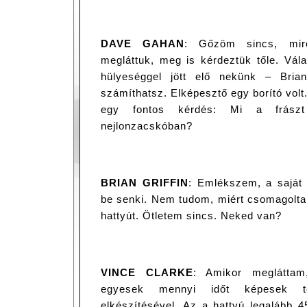
DAVE GAHAN
: Gőzöm sincs, mirő
megláttuk, meg is kérdeztük tőle. Vál
hülyeséggel jött elő nekünk – Bria
számíthatsz. Elképesztő egy borító volt.
egy fontos kérdés: Mi a frás
nejlonzacskóban?
BRIAN GRIFFIN
: Emlékszem, a saját 
be senki. Nem tudom, miért csomagolt
hattyút. Ötletem sincs. Neked van?
VINCE CLARKE
: Amikor megláttam
egyesek mennyi időt képesek tö
elkészítésével. Az a hattyú legalább 4