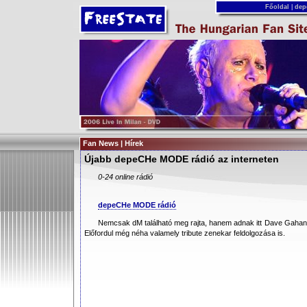
Főoldal
|
dep
Fan News | Hírek
Újabb depeCHe MODE rádió az interneten
0-24 online rádió
depeCHe MODE rádió
Nemcsak dM található meg rajta, hanem adnak itt Dave Gahan-t,
Előfordul még néha valamely tribute zenekar feldolgozása is.