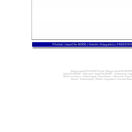
Főoldal
|
depeCHe MODE
|
Videók
|
Képgaléria
|
FREESTATE
Magyar depeCHe MODE Portál
|
Magyar depeCHe MODE 
depeCHe MODE - Albumok
|
depeCHe MODE - Kislemezek
|
dep
Martin Lee Gore - Dalszövegek
|
Dave Gahan - Albumok
|
Dave G
Recoil - Dalszövegek
|
Videók
|
Képgaléria
|
Devotee Map