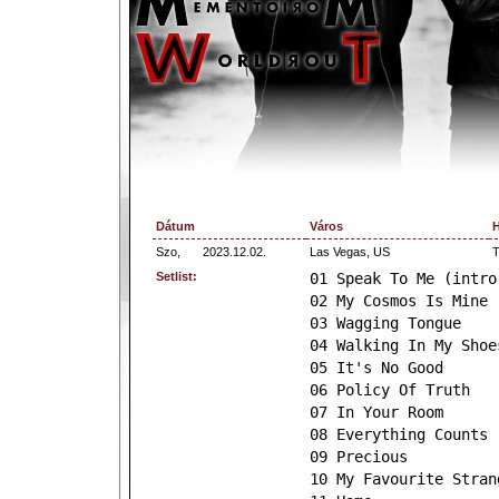
Dátum
Város
H
Szo,
2023.12.02.
Las Vegas, US
T
Setlist:
01 Speak To Me (intro
02 My Cosmos Is Mine
03 Wagging Tongue
04 Walking In My Shoe
05 It's No Good
06 Policy Of Truth
07 In Your Room
08 Everything Counts
09 Precious
10 My Favourite Stran