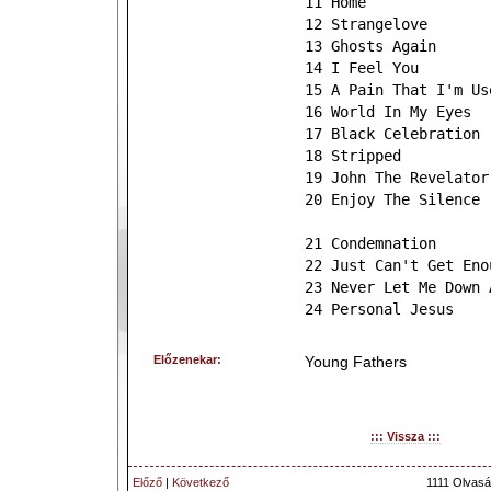
11 Home
12 Strangelove
13 Ghosts Again
14 I Feel You
15 A Pain That I'm Us
16 World In My Eyes
17 Black Celebration
18 Stripped
19 John The Revelator
20 Enjoy The Silence
21 Condemnation
22 Just Can't Get Eno
23 Never Let Me Down 
24 Personal Jesus
Előzenekar:
Young Fathers
::: Vissza :::
Előző
|
Következő
1111 Olvasá