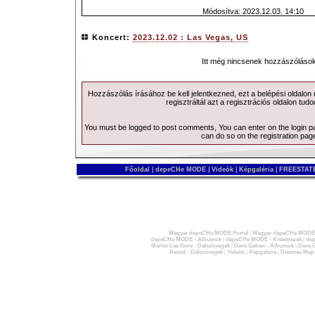
Módosítva: 2023.12.03. 14:10
Koncert:
2023.12.02 : Las Vegas, US
Itt még nincsenek hozzászólások
Hozzászólás írásához be kell jelentkezned, ezt a
belépési
oldalon
regisztráltál azt a
regisztrációs
oldalon tudo
You must be logged to post comments, You can enter on the
login 
can do so on the
registration pag
Főoldal
|
depeCHe MODE
|
Videók
|
Képgaléria
|
FREESTATE
Magyar depeCHe MODE Portál
|
Magyar depeCHe MODE 
depeCHe MODE - Albumok
|
depeCHe MODE - Kislemezek
|
dep
Martin Lee Gore - Dalszövegek
|
Dave Gahan - Albumok
|
Dave G
Recoil - Dalszövegek
|
Videók
|
Képgaléria
|
Devotee Map