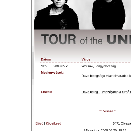
Dátum
Város
Szo,
2009.05.23.
Warsaw, Lengyelország
Megjegyzések:
Dave betegsége miatt elmaradt a k
Linkek:
Dave beteg… veszélyben a turné 
::: Vissza :::
Előző
|
Következő
5471 Olvasá
Módosítva: 2009.05.20. 19:13