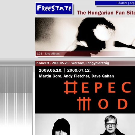
Főoldal
|
dep
Koncert - 2009.05.23 : Warsaw, Lengyelország