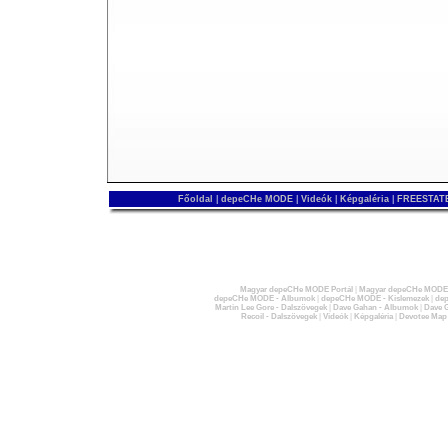
Főoldal
|
depeCHe MODE
|
Videók
|
Képgaléria
|
FREESTATE
Magyar depeCHe MODE Portál
|
Magyar depeCHe MODE 
depeCHe MODE - Albumok
|
depeCHe MODE - Kislemezek
|
dep
Martin Lee Gore - Dalszövegek
|
Dave Gahan - Albumok
|
Dave G
Recoil - Dalszövegek
|
Videók
|
Képgaléria
|
Devotee Map