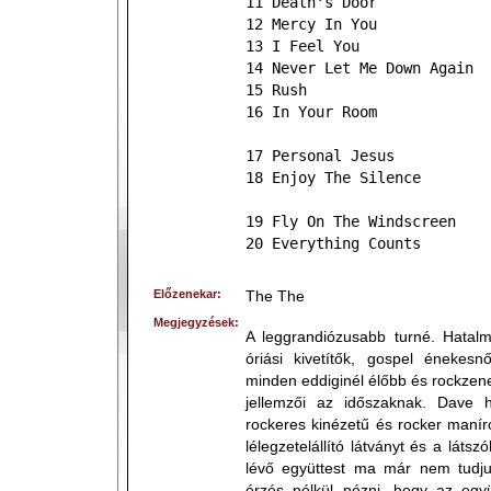
11 Death's Door
12 Mercy In You
13 I Feel You
14 Never Let Me Down Again
15 Rush
16 In Your Room
17 Personal Jesus
18 Enjoy The Silence
19 Fly On The Windscreen
20 Everything Counts
Előzenekar:
The The
Megjegyzések:
A leggrandiózusabb turné. Hatalm
óriási kivetítők, gospel énekesn
minden eddiginél élőbb és rockze
jellemzői az időszaknak. Dave h
rockeres kinézetű és rocker manír
lélegzetelállító látványt és a láts
lévő együttest ma már nem tudj
érzés nélkül nézni, hogy az együ