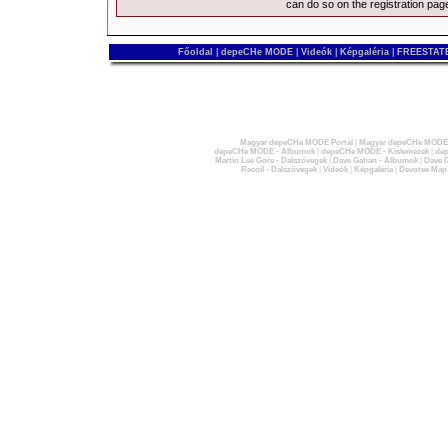
can do so on the
registration pag
Főoldal
|
depeCHe MODE
|
Videók
|
Képgaléria
|
FREESTATE
Magyar depeCHe MODE Portál
|
Magyar depeCHe MODE 
depeCHe MODE - Albumok
|
depeCHe MODE - Kislemezek
|
dep
Martin Lee Gore - Dalszövegek
|
Dave Gahan - Albumok
|
Dave G
Recoil - Dalszövegek
|
Videók
|
Képgaléria
|
Devotee Map