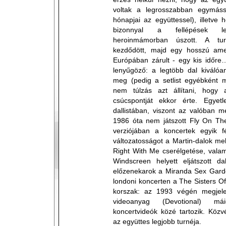
voltak a legrosszabban egymáss
hónapjai az együttessel), illetv
bizonnyal a fellépések le
heroinmámorban úszott. A tu
kezdődött, majd egy hosszú amer
Európában zárult - egy kis időre
lenyűgöző: a legtöbb dal kiválóa
meg (pedig a setlist egyébként m
nem túlzás azt állítani, hogy 
csúcspontját ekkor érte. Egye
dallistában, viszont az valóban m
1986 óta nem játszott Fly On The
verziójában a koncertek egyik fé
változatosságot a Martin-dalok me
Right With Me cserélgetése, vala
Windscreen helyett eljátszott da
előzenekarok a Miranda Sex Garde
londoni koncerten a The Sisters O
korszak: az 1993 végén megjele
videoanyag (Devotional) má
koncertvideók közé tartozik. Közv
az együttes legjobb turnéja.