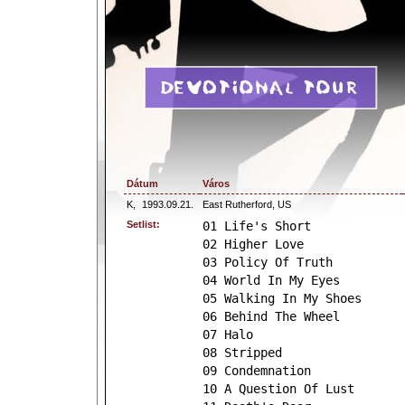
Dátum
Város
K,
1993.09.21.
East Rutherford, US
Setlist:
01 Life's Short
02 Higher Love
03 Policy Of Truth
04 World In My Eyes
05 Walking In My Shoes
06 Behind The Wheel
07 Halo
08 Stripped
09 Condemnation
10 A Question Of Lust