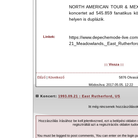
NORTH AMERICAN TOUR & MEXI
koncertet ad 545.859 fanatikus k
helyen is duplázik.
Linkek:
https://www.depechemode-live.com
21_Meadowlands,_East_Rutherfor
::: Vissza :::
Előző
|
Következő
5876 Olvasá
Módosítva: 2017.05.05. 12:22
Koncert:
1993.09.21 : East Rutherford, US
Itt még nincsenek hozzászólások
Hozzászólás írásához be kell jelentkezned, ezt a
belépési
oldalon
regisztráltál azt a
regisztrációs
oldalon tudo
You must be logged to post comments, You can enter on the
login 