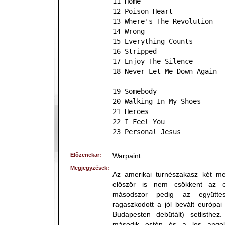
11 Home
12 Poison Heart
13 Where's The Revolution
14 Wrong
15 Everything Counts
16 Stripped
17 Enjoy The Silence
18 Never Let Me Down Again
19 Somebody
20 Walking In My Shoes
21 Heroes
22 I Feel You
23 Personal Jesus
Előzenekar:
Warpaint
Megjegyzések:
Az amerikai turnészakasz két meg
először is nem csökkent az e
másodszor pedig az együtte
ragaszkodott a jól bevált európa
Budapesten debütált) setlisthe
második estén és a los angele