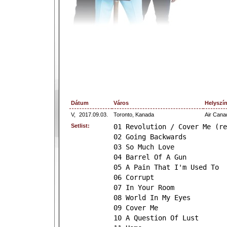
Dátum
Város
Helyszí
V,
2017.09.03.
Toronto, Kanada
Air Cana
Setlist:
01 Revolution / Cover Me (re
02 Going Backwards
03 So Much Love
04 Barrel Of A Gun
05 A Pain That I'm Used To
06 Corrupt
07 In Your Room
08 World In My Eyes
09 Cover Me
10 A Question Of Lust