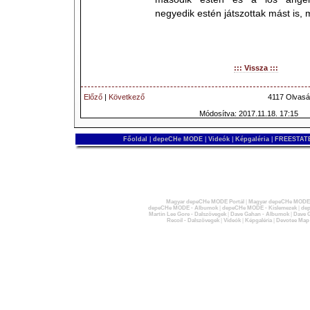
negyedik estén játszottak mást is, 
::: Vissza :::
Előző
|
Következő
4117 Olvasá
Módosítva: 2017.11.18. 17:15
Főoldal
|
depeCHe MODE
|
Videók
|
Képgaléria
|
FREESTATE
Magyar depeCHe MODE Portál
|
Magyar depeCHe MODE 
depeCHe MODE - Albumok
|
depeCHe MODE - Kislemezek
|
dep
Martin Lee Gore - Dalszövegek
|
Dave Gahan - Albumok
|
Dave G
Recoil - Dalszövegek
|
Videók
|
Képgaléria
|
Devotee Map