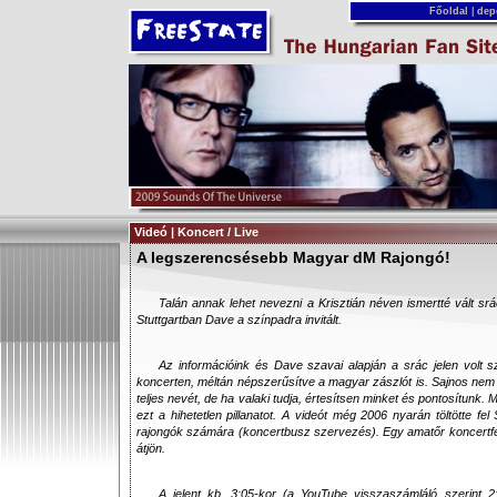
Főoldal
|
dep
Videó | Koncert / Live
A legszerencsésebb Magyar dM Rajongó!
Talán annak lehet nevezni a Krisztián néven ismertté vált srá
Stuttgartban Dave a színpadra invitált.
Az információink és Dave szavai alapján a srác jelen volt s
koncerten, méltán népszerűsítve a magyar zászlót is. Sajnos nem s
teljes nevét, de ha valaki tudja, értesítsen minket és pontosítunk.
ezt a hihetetlen pillanatot. A videót még 2006 nyarán töltötte 
rajongók számára (koncertbusz szervezés). Egy amatőr koncertfelv
átjön.
A jelent kb. 3:05-kor (a YouTube visszaszámláló szerint 