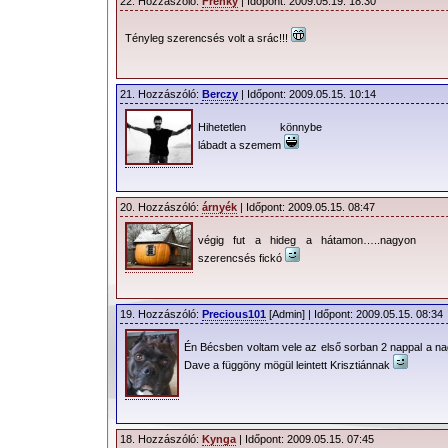
22. Hozzászóló:
Frenky
| Időpont: 2009.05.19. 18:30
Tényleg szerencsés volt a srác!!!
21. Hozzászóló:
Berczy
| Időpont: 2009.05.15. 10:14
Hihetetlen könnybe
lábadt a szemem
20. Hozzászóló:
árnyék
| Időpont: 2009.05.15. 08:47
végig fut a hideg a hátamon…..nagyon
szerencsés fickó
19. Hozzászóló:
Precious101
[Admin] | Időpont: 2009.05.15. 08:34
Én Bécsben voltam vele az első sorban 2 nappal a nag
Dave a függöny mögül leintett Krisztiánnak
18. Hozzászóló:
Kynga
| Időpont: 2009.05.15. 07:45