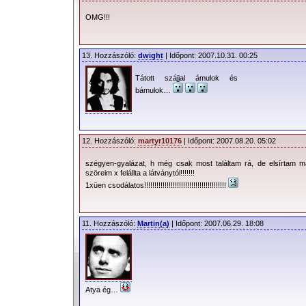
OMG!!!
13. Hozzászóló:
dwight
| Időpont: 2007.10.31. 00:25
Tátott szájjal ámulok és
bámulok…
12. Hozzászóló:
martyr10176
| Időpont: 2007.08.20. 05:02
szégyen-gyalázat, h még csak most találtam rá, de elsírtam magam
szöreim x felállta a látványtól!!!!!!!
1xüen csodálatos!!!!!!!!!!!!!!!!!!!!!!!!!!!!!!!!!!!!!!!!
11. Hozzászóló:
Martin(a)
| Időpont: 2007.06.29. 18:08
Atya ég…