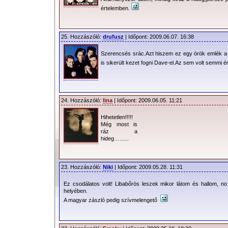
értelemben.
25. Hozzászóló:
drufusz
| Időpont: 2009.06.07. 16:38
Szerencsés srác.Azt hiszem ez egy örök emlék a
is sikerült kezet fogni Dave-el.Az sem volt semmi 
24. Hozzászóló:
lina
| Időpont: 2009.06.05. 11:21
Hihetetlen!!!!!
Még most is
ráz a
hideg…......
23. Hozzászóló:
Niki
| Időpont: 2009.05.28. 11:31
Ez csodálatos volt! Libabőrös leszek mikor látom és hallom, n
helyében.
A magyar zászló pedig szívmelengető