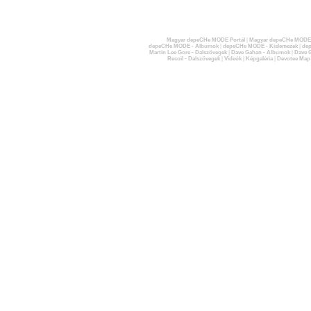
Magyar depeCHe MODE Portál
|
Magyar depeCHe MODE 
depeCHe MODE - Albumok
|
depeCHe MODE - Kislemezek
|
dep
Martin Lee Gore - Dalszövegek
|
Dave Gahan - Albumok
|
Dave G
Recoil - Dalszövegek
|
Videók
|
Képgaléria
|
Devotee Map