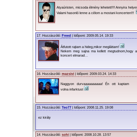
Atyaúristen, micsoda élmény lehetett!!!! Annyira helyes
Valami hasonló lenne a célom a mostani koncerten!!!
17. Hozzászóló:
Freed
| Időpont: 2009.05.14. 19:33
Átfutott rajtam a hideg,mikor megláttam!
Nekem meg sajna ma kellett megtudnom,hogy a 
koncert elmarad…
16. Hozzászóló:
mazsivi
| Időpont: 2009.03.24. 14:33
Naggyon durvaaaaaaaaaa! Én ott kaptam
volna infarktust
15. Hozzászóló:
Teo77
| Időpont: 2008.11.25. 19:08
ez király
14. Hozzászóló:
sohi
| Időpont: 2008.10.28. 13:57