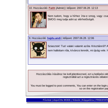
10. Hozzászóló:
Faith
[Admin] | Időpont: 2007.06.28. 12:13
Nem tudom, hogy a hírhez írta-e smog, vagy csa
SMOG meg tudja adni az elérhetőségét.
9. Hozzászóló:
hajdu.andi
| Időpont: 2007.06.28. 12:06
Sziasztok! Tud valaki valamit azóta Krisztiánról?
nem hallottam róla, kíváncsi lennék, mi újság vele. H
Hozzászólás írásához be kell jelentkezned, ezt a
belépési
old
regisztráltál azt a
regisztrációs
oldalon
You must be logged to post comments, You can enter on the
login
so on the
registration p
Főoldal
|
depeCHe MODE
|
Videók
|
Képgaléria
|
FREESTATE