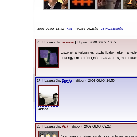
2007.06.05. 12:32 |
Faith
| 40397 Olvasás |
68 Hozzászólás
28. Hozzászóló:
useless
| Időpont: 2009.06.09. 10:32
Elszorult a torkom és tiszta libabőr lettem a vid
neki,irigylem a srácot,már csak azért is, mert nek
27. Hozzászóló:
Emyke
| Időpont: 2009.06.08. 10:53
aztaaa
26. Hozzászóló:
Vick
| Időpont: 2009.06.08. 09:22
Akárhányszor látom, mindig kiráz a hideg,persze j