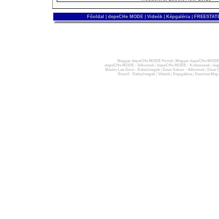
Főoldal
|
depeCHe MODE
|
Videók
|
Képgaléria
|
FREESTATE
Magyar depeCHe MODE Portál
|
Magyar depeCHe MODE 
depeCHe MODE - Albumok
|
depeCHe MODE - Kislemezek
|
dep
Martin Lee Gore - Dalszövegek
|
Dave Gahan - Albumok
|
Dave G
Recoil - Dalszövegek
|
Videók
|
Képgaléria
|
Devotee Map