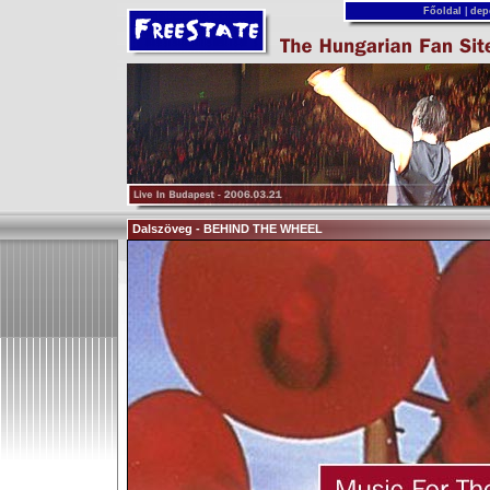
Főoldal
|
dep
Dalszöveg - BEHIND THE WHEEL