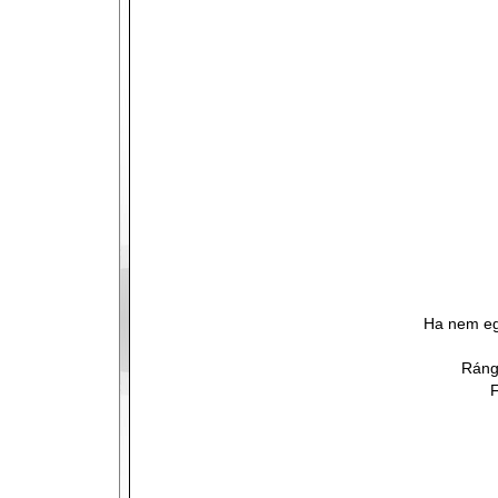
Ha nem eg
Ráng
F