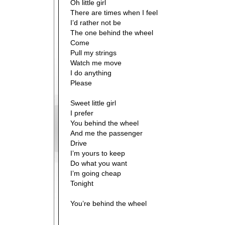
Oh little girl
There are times when I feel
I’d rather not be
The one behind the wheel
Come
Pull my strings
Watch me move
I do anything
Please
Sweet little girl
I prefer
You behind the wheel
And me the passenger
Drive
I’m yours to keep
Do what you want
I’m going cheap
Tonight
You’re behind the wheel