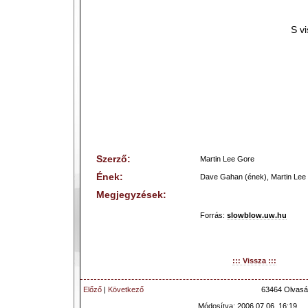
S v
Szerző:
Martin Lee Gore
Ének:
Dave Gahan (ének), Martin Lee 
Megjegyzések:
Forrás:
slowblow.uw.hu
::: Vissza :::
Előző
|
Következő
63464 Olvasá
Módosítva: 2006.07.06. 16:19