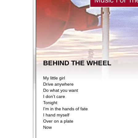
BEHIND THE WHEEL
My little girl
Drive anywhere
Do what you want
I don’t care
Tonight
I’m in the hands of fate
I hand myself
Over on a plate
Now