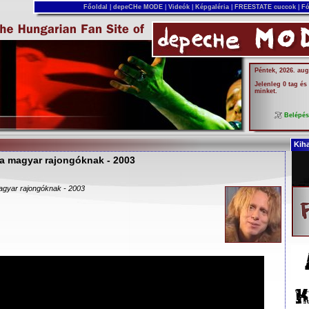
Főoldal
|
depeCHe MODE
|
Videók
|
Képgaléria
|
FREESTATE cuccok
|
Fó
Péntek, 2026. aug
Jelenleg 0 tag és
minket.
Belépé
Kih
 a magyar rajongóknak - 2003
agyar rajongóknak - 2003