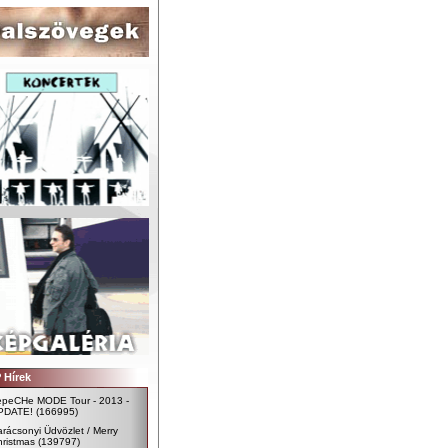
 Hírek
epeCHe MODE Tour - 2013 -
PDATE!
(166995)
rácsonyi Üdvözlet / Merry
ristmas
(139797)