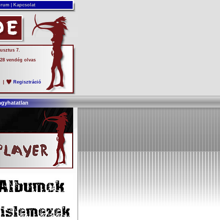
rum
|
Kapcsolat
usztus 7.
 28 vendég olvas
s
|
Regisztráció
agyhatatlan