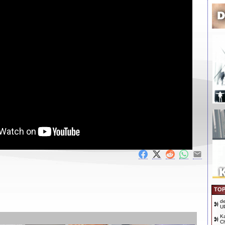
TOP
d
U
Ka
Ch