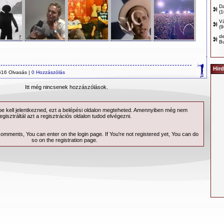
D
(
Vá
(
d
B
Hird
616 Olvasás |
0 Hozzászólás
Itt még nincsenek hozzászólások.
 kell jelentkezned, ezt a
belépési
oldalon megteheted. Amennyiben még nem
egisztráltál azt a
regisztrációs
oldalon tudod elvégezni.
 comments, You can enter on the
login page
. If You're not registered yet, You can do
so on the
registration page
.