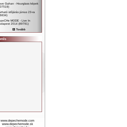
ave Gahan - Hourglass képek
107519)
rható időjárás június 23-ra
96834)
epeCHe MODE - Live In
udapest 2014
(89791)
Tovább
etés
www.depechemode.com
www.depechemode.sk