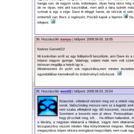
hangja van, de nagyon szép, különleges, olyan hang nincs még e
de ne olyan, mint akit kasztráltak, mert attól a falra tudnék m
szónak is egy a vége: Dave itt eléggé hamis, de nézzük el neki, 
emberből van. Bocs a regényért, Precitől kapok a fejemre
Vis
kifejteni.
36. Hozzászóló:
bampu
| Időpont: 2008.08.05. 16:05
Kedves Garnett21!
Mi konkrétan erről az egy fellépésről beszélünk, ami Dave és
képest nagyon gyenge. Valahogy, valami miatt nem volt sz
biztosan megállja a helyét így is…
Mindenesetre én azért vok regisztrálva,mert minden tisztele
egyedülállóan kiemelkedő és örökérvényű művészek.
35. Hozzászóló:
west02
| Időpont: 2008.08.03. 20:54
Sziasztok. véletlenül néztem meg ezt a videót végü
sorok. Valószínüleg messze nem ez a legjobb amit 
nem szaba elfelejteni! egy élő koncertet, visszaha
Szerintem a keverés nem jó eleve. Pontosabban 
hogy jól szólalt meg, sőt…. Ha élőben hallanátok, é
a látvány, a nagyban eltakarná a hibákat, vagyis nem eltakarná
lecsupaszítva viszont minden hiba könyörtelenül megvan. Mondj
megasztáros képes ekkora energiával megszólalni, nem csak egy