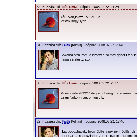
32. Hozzászóló:
Illés Lívia
| Időpont: 2008.02.22. 21:34
Jól van,fals!!!!!!Akkor is
tetszik,hogy ilyen.
31. Hozzászóló:
Faith
[Admin] | Időpont: 2008.02.22. 20:46
Sokadszorra írom, a lemezzel semmi gond! Ez a fell
hangszerelés… stb.
30. Hozzászóló:
Illés Lívia
| Időpont: 2008.02.22. 20:31
Mi van veletek???? Végre dübörög!!Ez a lemez me
szám.Nekem nagyon tetszik.
29. Hozzászóló:
Faith
[Admin] | Időpont: 2008.02.22. 17:46
H;at bogozhatjuk, hogy öblös vagy nem öblös, de 
stílussal, a hangszínnel van itt bajom, hanem, 