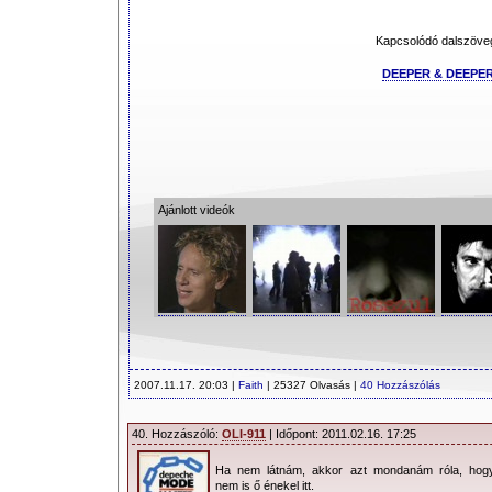
Kapcsolódó dalszöve
DEEPER & DEEPE
Ajánlott videók
2007.11.17. 20:03 |
Faith
| 25327 Olvasás |
40 Hozzászólás
40. Hozzászóló:
OLI-911
| Időpont: 2011.02.16. 17:25
Ha nem látnám, akkor azt mondanám róla, hog
nem is ő énekel itt.