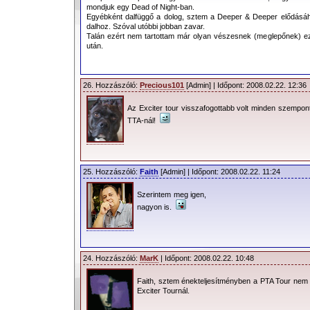
mondjuk egy Dead of Night-ban.
Egyébként dalfüggő a dolog, sztem a Deeper & Deeper elődásáho
dalhoz. Szóval utóbbi jobban zavar.
Talán ezért nem tartottam már olyan vészesnek (meglepőnek) ez
után.
26. Hozzászóló:
Precious101
[Admin] | Időpont: 2008.02.22. 12:36
Az Exciter tour visszafogottabb volt minden szempon
TTA-nál!
25. Hozzászóló:
Faith
[Admin] | Időpont: 2008.02.22. 11:24
Szerintem meg igen,
nagyon is.
24. Hozzászóló:
MarK
| Időpont: 2008.02.22. 10:48
Faith, sztem énekteljesítményben a PTA Tour nem l
Exciter Tournál.