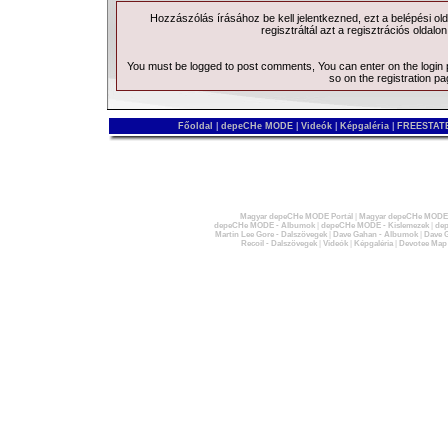
Hozzászólás írásához be kell jelentkezned, ezt a
belépési
old
regisztráltál azt a
regisztrációs
oldalon
You must be logged to post comments, You can enter on the
login
so on the
registration p
Főoldal
|
depeCHe MODE
|
Videók
|
Képgaléria
|
FREESTATE
Magyar depeCHe MODE Portál
|
Magyar depeCHe MODE 
depeCHe MODE - Albumok
|
depeCHe MODE - Kislemezek
|
dep
Martin Lee Gore - Dalszövegek
|
Dave Gahan - Albumok
|
Dave G
Recoil - Dalszövegek
|
Videók
|
Képgaléria
|
Devotee Map