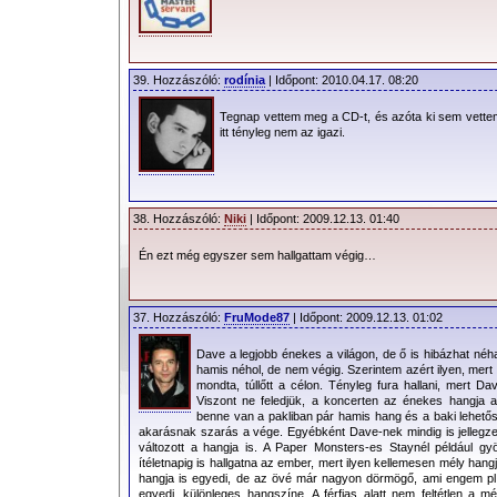
39. Hozzászóló:
rodínia
| Időpont: 2010.04.17. 08:20
Tegnap vettem meg a CD-t, és azóta ki sem vette
itt tényleg nem az igazi.
38. Hozzászóló:
Niki
| Időpont: 2009.12.13. 01:40
Én ezt még egyszer sem hallgattam végig…
37. Hozzászóló:
FruMode87
| Időpont: 2009.12.13. 01:02
Dave a legjobb énekes a világon, de ő is hibázhat néh
hamis néhol, de nem végig. Szerintem azért ilyen, mert
mondta, túllőtt a célon. Tényleg fura hallani, mert 
Viszont ne feledjük, a koncerten az énekes hangja
benne van a pakliban pár hamis hang és a baki lehető
akarásnak szarás a vége. Egyébként Dave-nek mindig is jellegzet
változott a hangja is. A Paper Monsters-es Staynél például g
ítéletnapig is hallgatna az ember, mert ilyen kellemesen mély hang
hangja is egyedi, de az övé már nagyon dörmögő, ami engem pl. 
egyedi, különleges hangszíne. A férfias alatt nem feltétlen a 