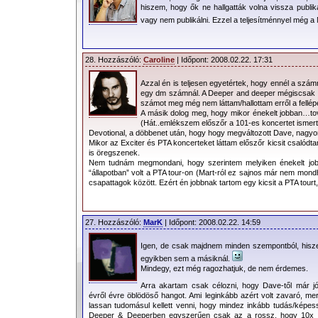
hiszem, hogy ők ne hallgatták volna vissza publikál
vagy nem publikálni. Ezzel a teljesítménnyel még
28. Hozzászóló:
Caroline
| Időpont: 2008.02.22. 17:31
Azzal én is teljesen egyetértek, hogy ennél a számn
egy dm számnál. A Deeper and deeper mégiscsak al
számot meg még nem láttam/hallottam erről a fellép
A másik dolog meg, hogy mikor énekelt jobban…to
(Hát..emlékszem előszőr a 101-es koncertet ismert
Devotional, a döbbenet után, hogy hogy megváltozott Dave, nagyon
Mikor az Exciter és PTA koncerteket láttam előszőr kicsit csalód
is öregszenek.
Nem tudnám megmondani, hogy szerintem melyiken énekelt job
“állapotban” volt a PTA tour-on (Mart-ról ez sajnos már nem mondha
csapattagok között. Ezért én jobbnak tartom egy kicsit a PTA tourt
27. Hozzászóló:
MarK
| Időpont: 2008.02.22. 14:59
Igen, de csak majdnem minden szempontból, hisze
egyikben sem a másiknál.
Mindegy, ezt még ragozhatjuk, de nem érdemes.
Arra akartam csak célozni, hogy Dave-től már j
évről évre öblödöső hangot. Ami leginkább azért volt zavaró, mert
lassan tudomásul kellett venni, hogy mindez inkább tudás/képe
Deeper & Deeperben egyszerűen csak az a rossz, hogy 10x n