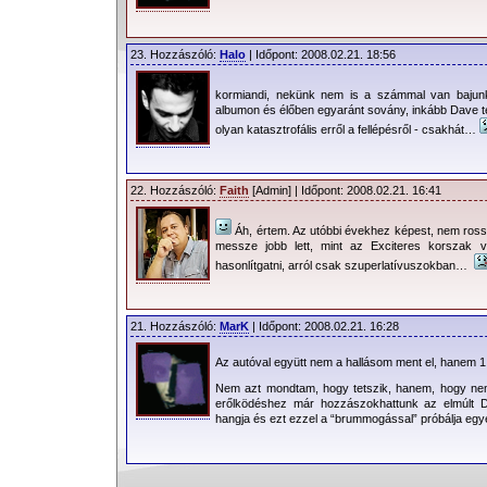
23. Hozzászóló:
Halo
| Időpont: 2008.02.21. 18:56
kormiandi, nekünk nem is a számmal van bajun
albumon és élőben egyaránt sovány, inkább Dave t
olyan katasztrofális erről a fellépésről - csakhát…
22. Hozzászóló:
Faith
[Admin] | Időpont: 2008.02.21. 16:41
Áh, értem. Az utóbbi évekhez képest, nem ros
messze jobb lett, mint az Exciteres korszak 
hasonlítgatni, arról csak szuperlatívuszokban…
21. Hozzászóló:
MarK
| Időpont: 2008.02.21. 16:28
Az autóval együtt nem a hallásom ment el, hanem 
Nem azt mondtam, hogy tetszik, hanem, hogy nem
erőlködéshez már hozzászokhattunk az elmúlt
hangja és ezt ezzel a “brummogással” próbálja egy