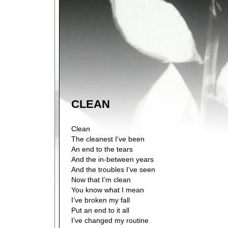
CLEAN
Clean
The cleanest I’ve been
An end to the tears
And the in-between years
And the troubles I’ve seen
Now that I’m clean
You know what I mean
I’ve broken my fall
Put an end to it all
I’ve changed my routine