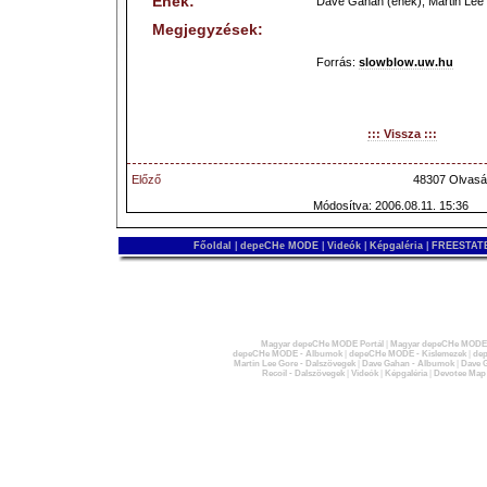
Ének:
Dave Gahan (ének), Martin Lee 
Megjegyzések:
Forrás:
slowblow.uw.hu
::: Vissza :::
Előző
48307 Olvasá
Módosítva: 2006.08.11. 15:36
Főoldal
|
depeCHe MODE
|
Videók
|
Képgaléria
|
FREESTATE
Magyar depeCHe MODE Portál
|
Magyar depeCHe MODE 
depeCHe MODE - Albumok
|
depeCHe MODE - Kislemezek
|
dep
Martin Lee Gore - Dalszövegek
|
Dave Gahan - Albumok
|
Dave G
Recoil - Dalszövegek
|
Videók
|
Képgaléria
|
Devotee Map