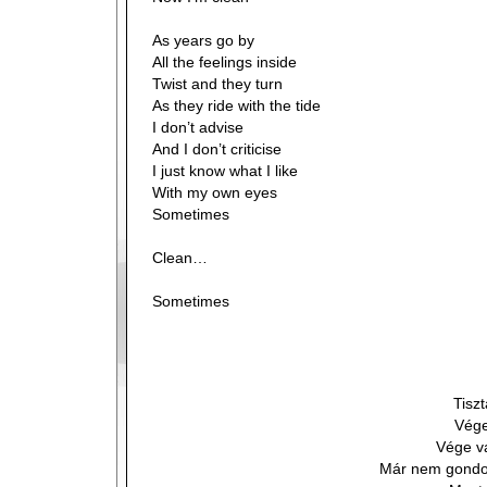
As years go by
All the feelings inside
Twist and they turn
As they ride with the tide
I don’t advise
And I don’t criticise
I just know what I like
With my own eyes
Sometimes
Clean…
Sometimes
Tisz
Vége
Vége v
Már nem gondol