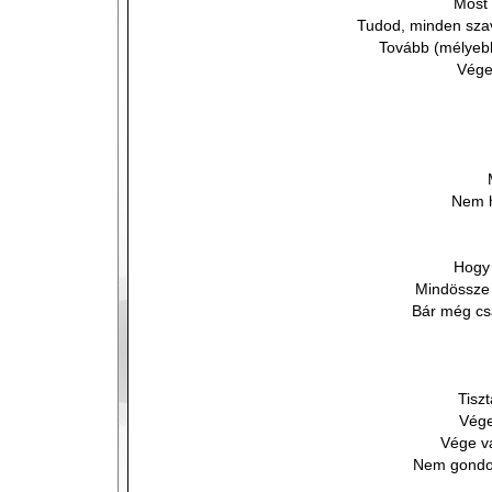
Most 
Tudod, minden sz
Tovább (mélyeb
Vége
Nem h
Hogy 
Mindössze 
Bár még cs
Tisz
Vége
Vége v
Nem gondol