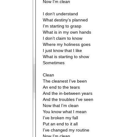
Now I’m clean
I don’t understand
What destiny’s planned
I’m starting to grasp
What is in my own hands
I don’t claim to know
Where my holiness goes
I just know that I like
What is starting to show
Sometimes
Clean
The cleanest I’ve been
An end to the tears
And the in-between years
And the troubles I’ve seen
Now that I’m clean
You know what I mean
I’ve broken my fall
Put an end to it all
I’ve changed my routine
Now I’m clean