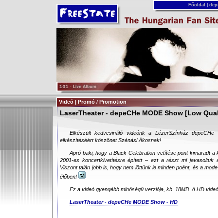
Főoldal
|
dep
Videó | Promó / Promotion
LaserTheater - depeCHe MODE Show [Low Qual
Elkészült kedvcsináló videónk a LézerSzínház depeCHe M
elkészítéséért köszönet Szénási Ákosnak!
Apró baki, hogy a Black Celebration vetítése pont kimaradt a 
2001-es koncertkivetítésre épített – ezt a részt mi javasoltuk
Viszont talán jobb is, hogy nem lőttünk le minden poént, és a mo
élőben!
Ez a videó gyengébb minőségű verziója, kb. 18MB. A HD videó 
LaserTheater - depeCHe MODE Show - HD