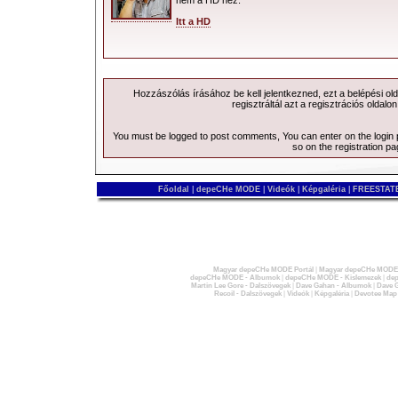
Itt a HD
Hozzászólás írásához be kell jelentkezned, ezt a
belépési
old
regisztráltál azt a
regisztrációs
oldalon
You must be logged to post comments, You can enter on the
login
so on the
registration p
Főoldal
|
depeCHe MODE
|
Videók
|
Képgaléria
|
FREESTATE
Magyar depeCHe MODE Portál
|
Magyar depeCHe MODE 
depeCHe MODE - Albumok
|
depeCHe MODE - Kislemezek
|
dep
Martin Lee Gore - Dalszövegek
|
Dave Gahan - Albumok
|
Dave G
Recoil - Dalszövegek
|
Videók
|
Képgaléria
|
Devotee Map