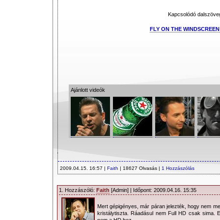
Kapcsolódó dalszöve
FLY ON THE WINDSCREEN 
Ajánlott videók
2009.04.15. 16:57 |
Faith
| 18627 Olvasás |
1 Hozzászólás
1. Hozzászóló:
Faith
[Admin] | Időpont: 2009.04.16. 15:35
Mert gépigényes, már páran jelezték, hogy nem m
kristálytiszta. Ráadásul nem Full HD csak sima. 
nem a HD hez.