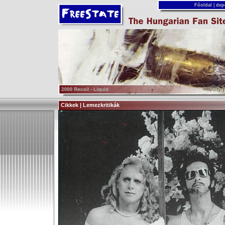
Főoldal
|
dep
Cikkek | Lemezkritikák