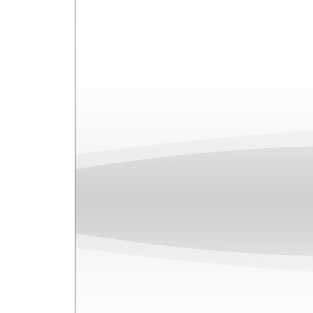
Elsőként ez a dal áll neki repesz
dobhártyáját, s a kétféle dalsz
keveredését hallhatjuk. Ez a szám úgy s
minimalizmusába csobbant 2006-os Q
hasonlóság azért nem ennyire üvöltő, de
a Suffer Well erősen emlékeztet az 1
amennyiben a negyedes dobokat és 
vesszük alapul, akkor talán így is van
vonatkoztasson el a húszéves elődtől,
amibe ez a két dal különbözik egymástó
Dave egy terjedelmes, 2003-ban ké
kifejtette, hogy is születtek a saját dala
hogy hiába vannak ötletei, azokat
precizitással kifejezésre juttatni. A
Chandler feladata volt, hogy ebben bese
a dobos és a producer.
Szinte látom magam előtt, ahogy D
Wellt: kicsit száraz, kicsit nyers