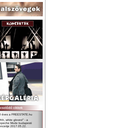
csolódó cikkek
0 éves a FREESTATE.hu
hh, white gloves!” - a
epeche Mode budapesti
oncertje 2017.05.22.