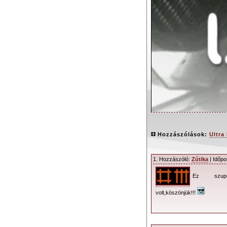
Hozzászólások:
Ultra
1. Hozzászóló:
Zútika
| Időpo
Ez szup
Az EPK révén
visszatérésének”. 
volt,köszönjük!!!
kérdez, Martin a 
drogproblémáiról (i
forgatott és műsza