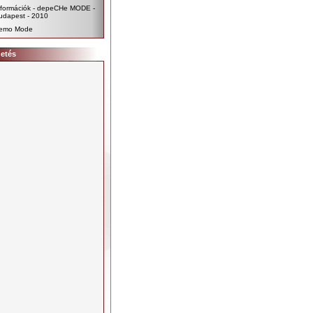
nformációk - depeCHe MODE -
udapest - 2010
emo Mode
detés