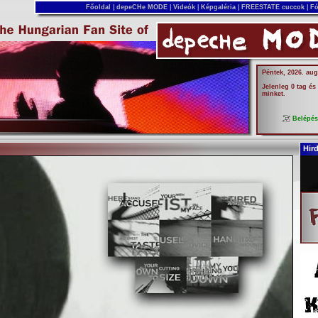
Főoldal
|
depeCHe MODE
|
Videók
|
Képgaléria
|
FREESTATE cuccok
|
Fó
Péntek, 2026. aug
Jelenleg 0 tag és
minket.
Belépé
Hir