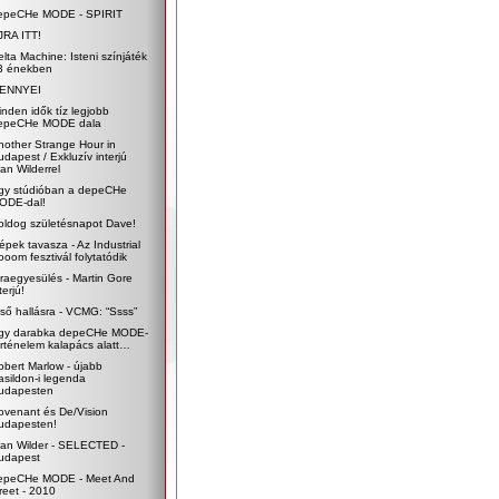
epeCHe MODE - SPIRIT
JRA ITT!
elta Machine: Isteni színjáték
3 énekben
ENNYEI
inden idők tíz legjobb
epeCHe MODE dala
nother Strange Hour in
udapest / Exkluzív interjú
an Wilderrel
gy stúdióban a depeCHe
ODE-dal!
oldog születésnapot Dave!
épek tavasza - Az Industrial
ooom fesztivál folytatódik
jraegyesülés - Martin Gore
terjú!
lső hallásra - VCMG: “Ssss”
gy darabka depeCHe MODE-
örténelem kalapács alatt…
obert Marlow - újabb
asildon-i legenda
udapesten
ovenant és De/Vision
udapesten!
lan Wilder - SELECTED -
udapest
epeCHe MODE - Meet And
reet - 2010