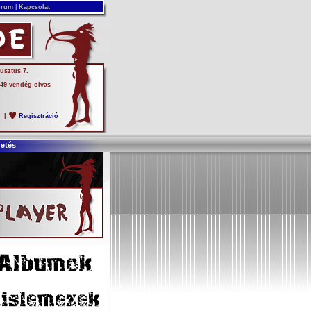
rum
|
Kapcsolat
usztus 7.
 49 vendég olvas
s
|
Regisztráció
detés