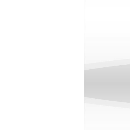
MARTIN GORE: A
címe: Ultra…
Ultra?
MARTIN GORE: Aha
Miért pont ez?
MARTIN GORE: Kl
igazán egyszerű, és
eddig még senki se
Alaposan utánanézt
szónak, előford
valahol, valakinél
úgy tűnik, hogy nem
A korábbiakkal ös
arra, hogy ha pl. 
vajon ez-e a harma
MARTIN GORE: Vicc
Számomra ez a lemez
külsős zenésszel dol
Tudatosan készültün
alkossunk meg, ami
melyre a pályafutás
ellenére, hogy ez a 