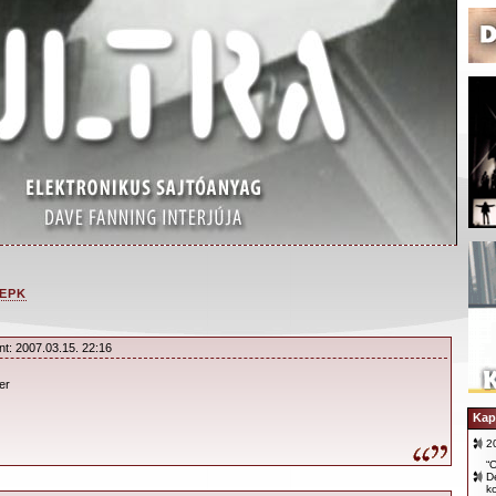
 EPK
nt: 2007.03.15. 22:16
er
 tanúi lehetünk a mode 1997-es „nagy
Az Emma Davis rendezte kisfilmben Dave Fanning
Kap
zenéhez fűződő kapcsolatáról, Dave pedig a
2
s) beszél. Az erősen indusztriális környezetben
“O
D
ki kütyükkel telezsúfolt képsorokat Phil Man
k