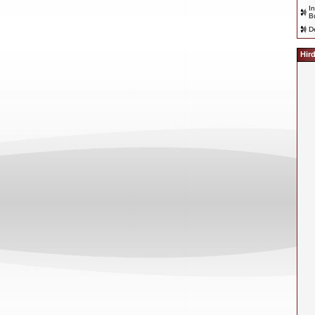
I
z új lemez
B
D
Hir
.
assz szó,
 azt hiszem,
m használta.
ünk ennek a
ult-e már
, de nagyon
, s ez eléggé meglepett…
szehasonlítva milyennek találod az új lemezt? Gondolok itt
a Violator az első, a Songs of Faith and Devotion a második,
dik?
es… Szerintem fordítsd meg a Songs és az Ultra sorrendjét…
 sokkal „természetesebben” következik a Violatorból. Rengeteg
goztunk együtt, holott ez egyáltalán nem volt ránk jellemző.
k arra, hogy a Songs of Faith and Devotionnel valami olyasmit
 számunkra teljesen szokatlan, s kiadhassunk egy rocklemezt,
unk alatt még nem volt példa. Nagyon élveztük a dolgot, annak
lemez alaposan „kilóg a sorból”.