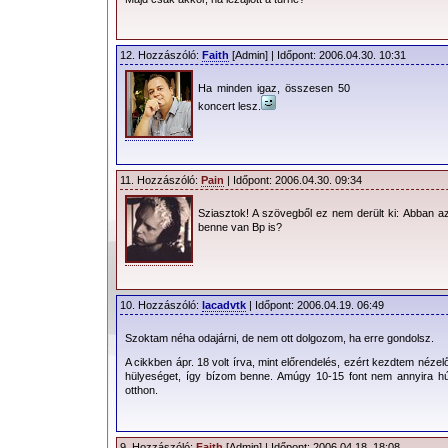
12. Hozzászóló:
Faith
[Admin] | Időpont: 2006.04.30. 10:31
Ha minden igaz, összesen 50
koncert lesz.
11. Hozzászóló:
Pain
| Időpont: 2006.04.30. 09:34
Sziasztok! A szövegből ez nem derült ki: Abban az
benne van Bp is?
10. Hozzászóló:
lacadvtk
| Időpont: 2006.04.19. 06:49
Szoktam néha odajárni, de nem ott dolgozom, ha erre gondolsz.
A cikkben ápr. 18 volt írva, mint előrendelés, ezért kezdtem n
hülyeséget, így bízom benne. Amúgy 10-15 font nem annyira húz
otthon.
9. Hozzászóló:
Faith
[Admin] | Időpont: 2006.04.18. 18:08