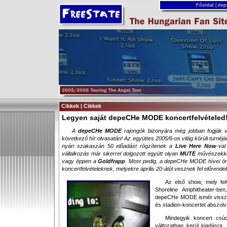
Főoldal
|
dep
Cikkek | Cikkek
Legyen saját depeCHe MODE koncertfelvételed
A
depeCHe MODE
rajongók bizonyára még jobban fogják vá
következő hír olvasatán! Az együttes 2005/6-os világ körüli turnéj
nyári szakaszán 50 előadást rögzítenek a
Live Here Now
-va
vállalkozás már sikerrel dolgozott együtt olyan
MUTE
művészekke
vagy éppen a
Goldfrapp
. Most pedig, a depeCHe MODE hívei ör
koncertfelvételeknek, melyekre április 20-ától vesznek fel előrendel
Az első show, mely felv
Shoreline Amphitheater-be
depeCHe MODE ismét visszaté
és stadion-koncertet abszolv
Mindegyik koncert csú
változatban kerül kiadásra