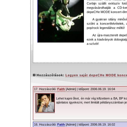
Corbijn szállít exkluzív f
megvásárolhatják a CD-ket
depeCHe MODE koncert-élm
A gyakran silány minős
szólni a koncertfelvételek
pop/rock legendához méltó!
Az újra-maszterelt dep
ezek a kiadványok dobogtatj
a szívét!
A depeCHe MODE hivatalos honlapja:
depechemode.com
A Live Here Now honlapja:
liveherenow.co.uk
Hozzászólások:
Legyen saját depeCHe MODE koncer
Rendelés:
depechemodelive.com
17. Hozzászóló:
Faith
[Admin] | Időpont: 2006.06.19. 16:04
Kapcsolódó hír:
depeCHe MODE Recording the Angel - Előrend
Lehet kapni őket, én már rég kifizettem a BA, BP 
ajánlatos igyekezni, mert limitált példányszámban j
16. Hozzászóló:
Faith
[Admin] | Időpont: 2006.06.19. 16:02