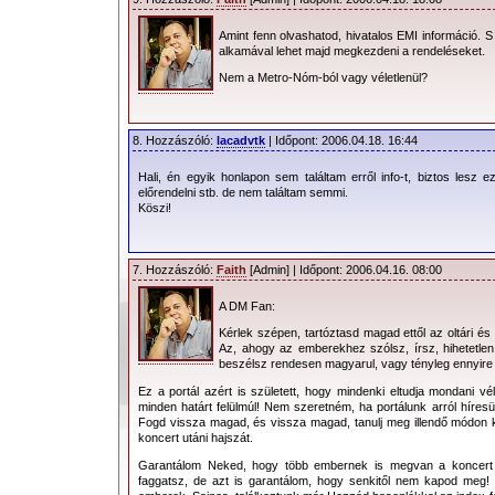
Amint fenn olvashatod, hivatalos EMI információ. S 
alkamával lehet majd megkezdeni a rendeléseket.
Nem a Metro-Nóm-ból vagy véletlenül?
8. Hozzászóló:
lacadvtk
| Időpont: 2006.04.18. 16:44
Hali, én egyik honlapon sem találtam erről info-t, biztos lesz 
előrendelni stb. de nem találtam semmi.
Köszi!
7. Hozzászóló:
Faith
[Admin] | Időpont: 2006.04.16. 08:00
A DM Fan:
Kérlek szépen, tartóztasd magad ettől az oltári és 
Az, ahogy az emberekhez szólsz, írsz, hihetetlen
beszélsz rendesen magyarul, vagy tényleg ennyire
Ez a portál azért is született, hogy mindenki eltudja mondani 
minden határt felülmúl! Nem szeretném, ha portálunk arról híresü
Fogd vissza magad, és vissza magad, tanulj meg illendő módon k
koncert utáni hajszát.
Garantálom Neked, hogy több embernek is megvan a koncert vi
faggatsz, de azt is garantálom, hogy senkitől nem kapod meg! 