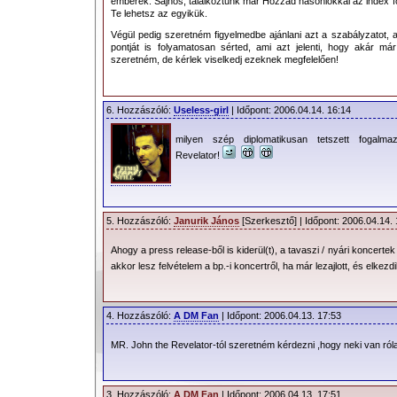
emberek. Sajnos, találkoztunk már Hozzád hasonlókkal az index fó
Te lehetsz az egyikük.
Végül pedig szeretném figyelmedbe ajánlani azt a szabályzatot, a
pontját is folyamatosan sérted, ami azt jelenti, hogy akár már
szeretném, de kérlek viselkedj ezeknek megfelelően!
6. Hozzászóló:
Useless-girl
| Időpont: 2006.04.14. 16:14
milyen szép diplomatikusan tetszett fogalma
Revelator!
5. Hozzászóló:
Janurik János
[Szerkesztő] | Időpont: 2006.04.14.
Ahogy a press release-ből is kiderül(t), a tavaszi / nyári koncert
akkor lesz felvételem a bp.-i koncertről, ha már lezajlott, és elkez
4. Hozzászóló:
A DM Fan
| Időpont: 2006.04.13. 17:53
MR. John the Revelator-tól szeretném kérdezni ,hogy neki van róla
3. Hozzászóló:
A DM Fan
| Időpont: 2006.04.13. 17:51