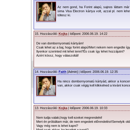
Az nem gond, ha Forint alapú, sajnos láttam már
sima Visa Electron kártya volt, azzal pl. nem lehe
töltesz ki.
15. Hozzászóló:
Kojka
| Időpont: 2006.06.19. 14:22
De van dombornyomatú kártyám!
Csak lehet az a baj, hogy forint alapú!Mert nekem nem engedte íg
Ilyenkor szerinted mit lehet tenni?És csak így lehet hozzájutni?
2006.04.13. 15:20 |
Janurik János
| 44082 Olvasás |
17 Hozzászólás
Azért kössz, hogy válaszoltál!
14. Hozzászóló:
Faith
[Admin] | Időpont: 2006.06.19. 12:35
Ha nincs dombornyomatú kártyád, akkor a koncert u
van, akkor csak végig kell klikkelned a kivánt konc
13. Hozzászóló:
Kojka
| Időpont: 2006.06.19. 10:33
Nem tudja valaki,hogy kell ezeket megrendelni!
Mert én próbáltam már, de nem engedett előrendelést!Semelyik old
Vagy még nem is lehet kapni?
Majd csak akkor, ha lezajlott a turné?