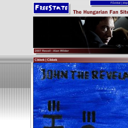
Főoldal
|
dep
Cikkek | Cikkek