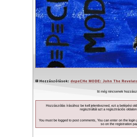
Hozzászólások:
depeCHe MODE: John The Revelator 
Itt még nincsenek hozzász
Hozzászólás írásához be kell jelentkezned, ezt a
belépési
old
Régen fordult már elő, hogy dup
regisztráltál azt a
regisztrációs
oldalon
kislemezzel örvendeztesse meg rajong
You must be logged to post comments, You can enter on the
login
MODE
. Június 5-én azonban, újabb két
so on the
registration p
kerül kiadásra - mégpedig, párh