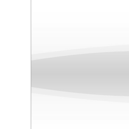
kritikusok által is elismert, és
példányszámban elkelt
Playing The Ang
A két single-re másolt szerzemény 
Revelator
, melyet így jellemzett a
The
The Revelator nem hasonlítható egy D
egy nyers, és vadul lüktető, gospel-szer
A másik pedig, a fennkölten fölény
mely szintén az aktuális nagylemez egyi
A
Pla
megj
egy
maga
góti
Corb
klip
kisl