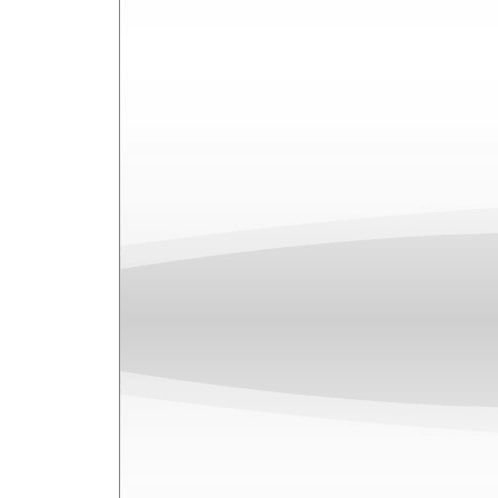
No
ezútt
állt
őssz
rögz
kapun
A
John The Revelator
/
Lilian
páros
Maxi CD és DVD formátumokban j
remixekkel,
UNKLE
tálalásában.
Íme, a tracklisták:
2-Track CD Single
John The Revelator - Single Version
Lilian - Single Version