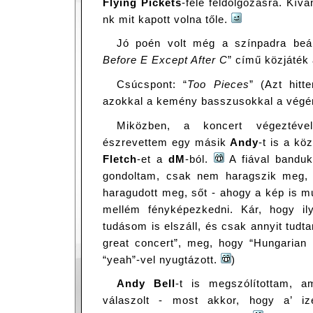
Flying Pickets
-féle feldolgozásra. Kív
nk mit kapott volna tőle.
Jó poén volt még a színpadra beál
Before E Except After C
” című közjáték 
Csúcspont: “
Too Pieces
” (Azt hit
azokkal a kemény basszusokkal a végén
Miközben, a koncert végeztév
észrevettem egy másik
Andy
-t is a k
Fletch
-et a
dM
-ból.
A fiával banduko
gondoltam, csak nem haragszik meg,
haragudott meg, sőt - ahogy a kép is mu
mellém fényképezkedni. Kár, hogy il
tudásom is elszáll, és csak annyit tudt
great concert”, meg, hogy “Hungarian
“yeah”-vel nyugtázott.
)
Andy Bell
-t is megszólítottam, a
válaszolt - most akkor, hogy a’ i