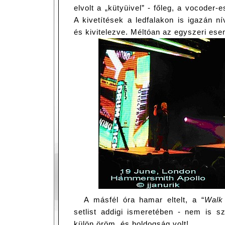
elvolt a „kütyüivel” - főleg, a vocoder-e
A kivetítések a ledfalakon is igazán n
és kivitelezve. Méltóan az egyszeri es
A másfél óra hamar eltelt, a “
Walk
setlist addigi ismeretében - nem is s
külön öröm, és boldogság volt!