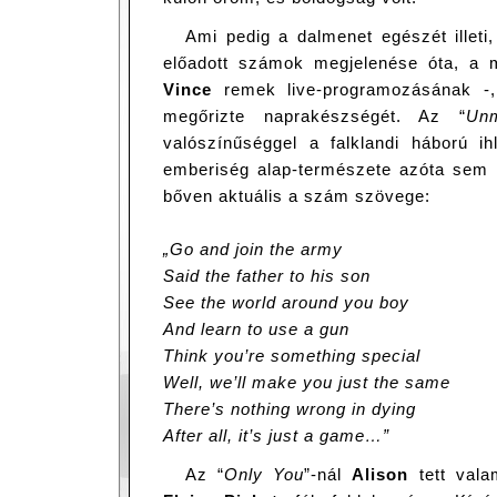
Ami pedig a dalmenet egészét illeti,
előadott számok megjelenése óta, a 
Vince
remek live-programozásának -,
megőrizte naprakészségét. Az “
Un
valószínűséggel a falklandi háború i
emberiség alap-természete azóta sem v
bőven aktuális a szám szövege:
„Go and join the army
Said the father to his son
See the world around you boy
And learn to use a gun
Think you’re something special
Well, we’ll make you just the same
There’s nothing wrong in dying
After all, it’s just a game…”
Az “
Only You
”-nál
Alison
tett vala