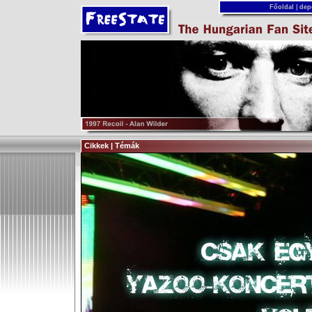
Főoldal
|
dep
Cikkek | Témák