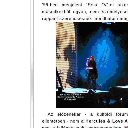
’99-ben megjelent “
Best Of
”-ot sike
másodkézből ugyan, nem személyesen
roppant szerencsésnek mondhatom mag
Az előzenekar - a külföldi fórum
ellentétben - nem a
Hercules & Love Af
nap is fellépett multi-instrumentalista,
M