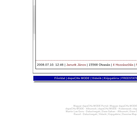
2008.07.10. 12:46 |
Janurik János
| 15568 Olvasás |
4 Hozzászólás
|
Főoldal
|
depeCHe MODE
|
Videók
|
Képgaléria
|
FREESTATE
Magyar depeCHe MODE Portál
|
Magyar depeCHe MODE 
depeCHe MODE - Albumok
|
depeCHe MODE - Kislemezek
|
dep
Martin Lee Gore - Dalszövegek
|
Dave Gahan - Albumok
|
Dave G
Recoil - Dalszövegek
|
Videók
|
Képgaléria
|
Devotee Map