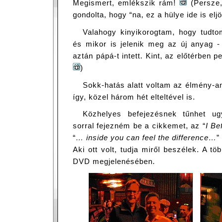
Megismert, emlékszik rám!
(Persze,
gondolta, hogy “na, ez a hülye ide is eljö
Valahogy kinyikorogtam, hogy tudto
és mikor is jelenik meg az új anyag -
aztán pápá-t intett. Kint, az előtérben 
)
Sokk-hatás alatt voltam az élmény-a
így, közel három hét elteltével is.
Közhelyes befejezésnek tűnhet u
sorral fejezném be a cikkemet, az “
I Be
“
… inside you can feel the difference…
”
Aki ott volt, tudja miről beszélek. A t
DVD megjelenésében.