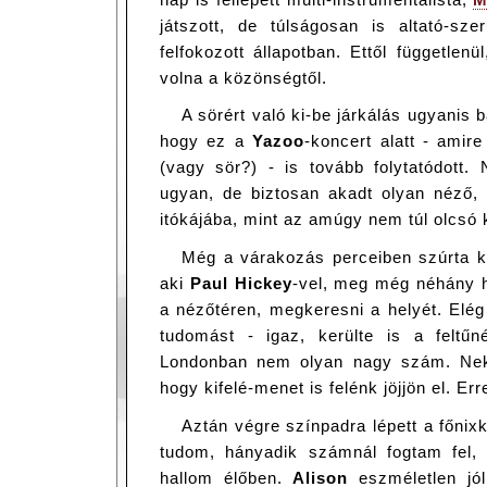
játszott, de túlságosan is altató-sz
felfokozott állapotban. Ettől függetlenül
volna a közönségtől.
A sörért való ki-be járkálás ugyanis b
hogy ez a
Yazoo
-koncert alatt - amir
(vagy sör?) - is tovább folytatódott
ugyan, de biztosan akadt olyan néző, a
itókájába, mint az amúgy nem túl olcsó 
Még a várakozás perceiben szúrta 
aki
Paul Hickey
-vel, meg még néhány ha
a nézőtéren, megkeresni a helyét. Elég
tudomást - igaz, kerülte is a feltűn
Londonban nem olyan nagy szám. Neke
hogy kifelé-menet is felénk jöjjön el. 
Aztán végre színpadra lépett a főnixk
tudom, hányadik számnál fogtam fel, 
hallom élőben.
Alison
eszméletlen jó