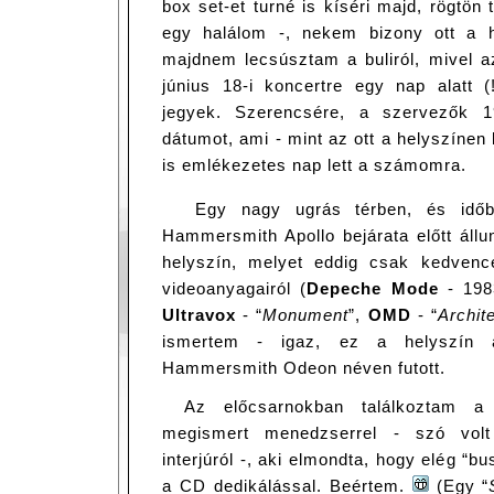
box set-et turné is kíséri majd, rögtön
egy halálom -, nekem bizony ott a 
majdnem lecsúsztam a buliról, mivel a
június 18-i koncertre egy nap alatt (
jegyek. Szerencsére, a szervezők 1
dátumot, ami - mint az ott a helyszínen 
is emlékezetes nap lett a számomra.
Egy nagy ugrás térben, és időb
Hammersmith Apollo bejárata előtt állu
helyszín, melyet eddig csak kedvence
videoanyagairól (
Depeche Mode
- 1983
Ultravox
- “
Monument
”,
OMD
- “
Archit
ismertem - igaz, ez a helyszín
Hammersmith Odeon néven futott.
Az előcsarnokban találkoztam a
megismert menedzserrel - szó volt
interjúról -, aki elmondta, hogy elég “b
a CD dedikálással. Beértem.
(Egy “